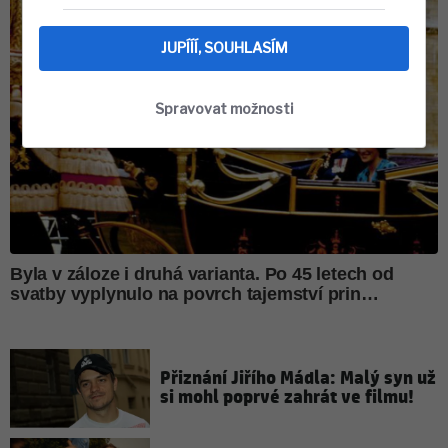
JUPÍÍÍ, SOUHLASÍM
Spravovat možnosti
Přiznání Jiřího Mádla: Malý syn už
si mohl poprvé zahrát ve filmu!