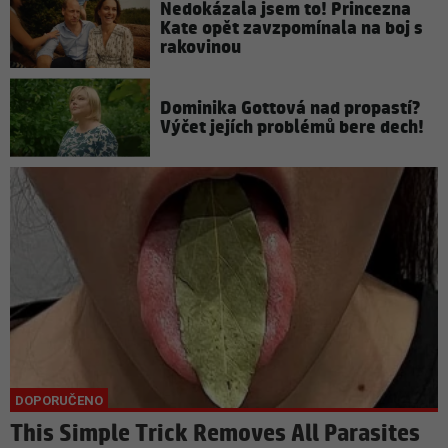
Nedokázala jsem to! Princezna
Kate opět zavzpomínala na boj s
rakovinou
Dominika Gottová nad propastí?
Výčet jejích problémů bere dech!
This Simple Trick Removes All Parasites