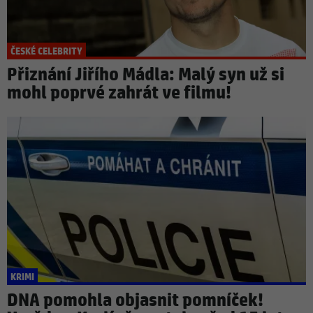
ČESKÉ CELEBRITY
Přiznání Jiřího Mádla: Malý syn už si
mohl poprvé zahrát ve filmu!
KRIMI
DNA pomohla objasnit pomníček!