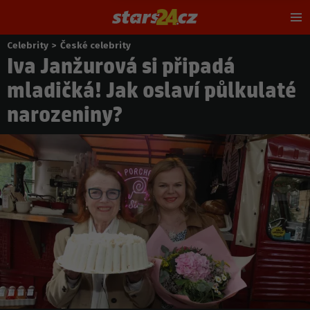
Hl
m
Celebrity
>
České celebrity
Nacházíte
Iva Janžurová si připadá
se
zde:
mladičká! Jak oslaví půlkulaté
narozeniny?