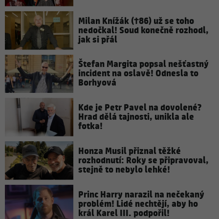
Milan Knížák (†86) už se toho
nedočkal! Soud konečně rozhodl,
jak si přál
Štefan Margita popsal nešťastný
incident na oslavě! Odnesla to
Borhyová
Kde je Petr Pavel na dovolené?
Hrad dělá tajnosti, unikla ale
fotka!
Honza Musil přiznal těžké
rozhodnutí: Roky se připravoval,
stejně to nebylo lehké!
Princ Harry narazil na nečekaný
problém! Lidé nechtějí, aby ho
král Karel III. podpořil!