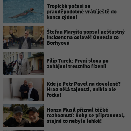
Tropické počasí se
pravděpodobně vrátí ještě do
konce týdne!
Štefan Margita popsal nešťastný
incident na oslavě! Odnesla to
Borhyová
Filip Turek: První slova po
zahájení trestního řízení!
Kde je Petr Pavel na dovolené?
Hrad dělá tajnosti, unikla ale
fotka!
Honza Musil přiznal těžké
rozhodnutí: Roky se připravoval,
stejně to nebylo lehké!