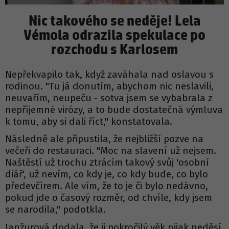
Nic takového se neděje! Lela
Vémola odrazila spekulace po
rozchodu s Karlosem
Nepřekvapilo tak, když zaváhala nad oslavou s
rodinou. "Tu já donutím, abychom nic neslavili,
neuvařím, neupeču - sotva jsem se vybabrala z
nepříjemné virózy, a to bude dostatečná výmluva
k tomu, aby si dali říct," konstatovala.
Následně ale připustila, že nejbližší pozve na
večeři do restauraci. "Moc na slavení už nejsem.
Naštěstí už trochu ztrácím takový svůj 'osobní
diář', už nevím, co kdy je, co kdy bude, co bylo
předevčírem. Ale vím, že to je či bylo nedávno,
pokud jde o časový rozměr, od chvíle, kdy jsem
se narodila," podotkla.
Janžurová dodala, že ji pokročilý věk nijak neděsí.