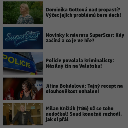
Dominika Gottová nad propastí?
Výčet jejích problémů bere dech!
Novinky k návratu SuperStar: Kdy
začíná a co je ve hře?
Policie povolala kriminalisty:
Násilný čin na Valašsku!
Jiřina Bohdalová: Tajný recept na
dlouhověkost odhalen!
Milan Knížák (†86) už se toho
nedočkal! Soud konečně rozhodl,
jak si přál