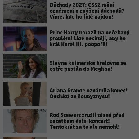
Důchody 2027: ČSSZ mění
oznámení o zvýšení důchodů?
Víme, kde ho lidé najdou!
Princ Harry narazil na nečekaný
problém! Lidé nechtějí, aby ho
král Karel III. podpořil!
Slavná kulinářská královna se
ostře pustila do Meghan!
Ariana Grande oznámila konec!
Odchází ze šoubyznysu!
Rod Stewart zrušil těsně před
začátkem další koncert!
Tentokrát za to ale nemohl!