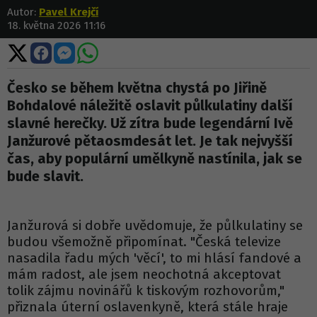
Autor:
Pavel Krejčí
18. května 2026 11:16
Sdílet
Sdílet
Sdílet
Sdílet
na
na
na
na
X
Facebooku
Messengeru
WhatsApp
Česko se během května chystá po Jiřině
Bohdalové náležitě oslavit půlkulatiny další
slavné herečky. Už zítra bude legendární Ivě
Janžurové pětaosmdesát let. Je tak nejvyšší
čas, aby populární umělkyně nastínila, jak se
bude slavit.
Janžurová si dobře uvědomuje, že půlkulatiny se
budou všemožně připomínat. "Česká televize
nasadila řadu mých 'věcí', to mi hlásí fandové a
mám radost, ale jsem neochotná akceptovat
tolik zájmu novinářů k tiskovým rozhovorům,"
přiznala úterní oslavenkyně, která stále hraje