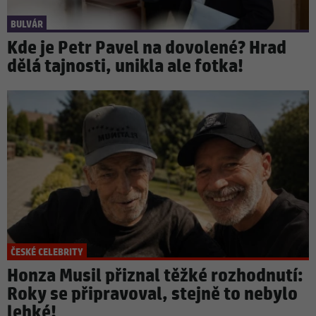
BULVÁR
Kde je Petr Pavel na dovolené? Hrad
dělá tajnosti, unikla ale fotka!
ČESKÉ CELEBRITY
Honza Musil přiznal těžké rozhodnutí:
Roky se připravoval, stejně to nebylo
lehké!