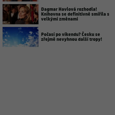
Dagmar Havlová rozhodla!
Knihovna se definitivně smířila s
velkými změnami
Počasí po víkendu? Česku se
zřejmě nevyhnou další tropy!