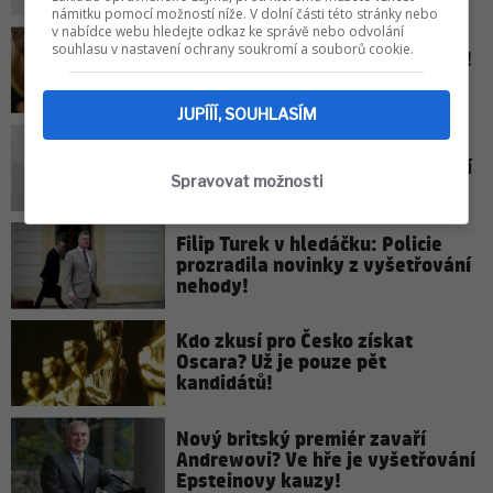
námitku pomocí možností níže. V dolní části této stránky nebo
v nabídce webu hledejte odkaz ke správě nebo odvolání
souhlasu v nastavení ochrany soukromí a souborů cookie.
Taťána Kuchařová: Malér v Plzni!
Co se stalo?
JUPÍÍÍ, SOUHLASÍM
Šokující přiznání Veroniky
Žilkové: Už dávno učinila zásadní
Spravovat možnosti
rozhodnutí!
Filip Turek v hledáčku: Policie
prozradila novinky z vyšetřování
nehody!
Kdo zkusí pro Česko získat
Oscara? Už je pouze pět
kandidátů!
Nový britský premiér zavaří
Andrewovi? Ve hře je vyšetřování
Epsteinovy kauzy!