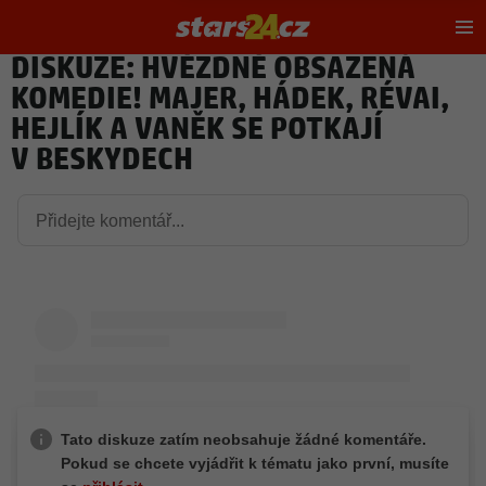
Hl
m
DISKUZE: HVĚZDNĚ OBSAZENÁ
KOMEDIE! MAJER, HÁDEK, RÉVAI,
HEJLÍK A VANĚK SE POTKAJÍ
V BESKYDECH