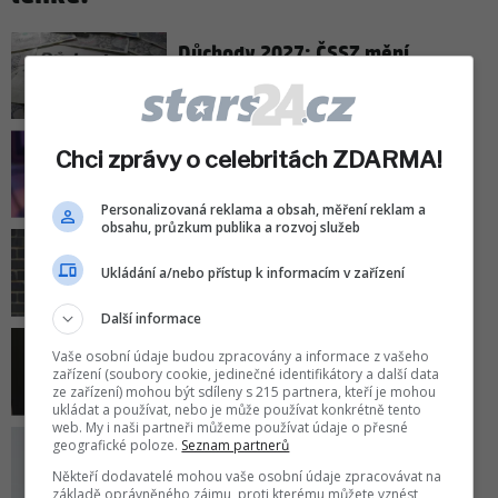
Důchody 2027: ČSSZ mění
oznámení o zvýšení důchodů?
Víme, kde ho lidé najdou!
Princ Harry narazil na nečekaný
Chci zprávy o celebritách ZDARMA!
problém! Lidé nechtějí, aby ho
král Karel III. podpořil!
Personalizovaná reklama a obsah, měření reklam a
obsahu, průzkum publika a rozvoj služeb
Slavná kulinářská královna se
Ukládání a/nebo přístup k informacím v zařízení
ostře pustila do Meghan!
Další informace
Vaše osobní údaje budou zpracovány a informace z vašeho
Ariana Grande oznámila konec!
zařízení (soubory cookie, jedinečné identifikátory a další data
Odchází ze šoubyznysu!
ze zařízení) mohou být sdíleny s 215 partnera, kteří je mohou
ukládat a používat, nebo je může používat konkrétně tento
web. My i naši partneři můžeme používat údaje o přesné
Rod Stewart zrušil těsně před
geografické poloze.
Seznam partnerů
začátkem další koncert!
Někteří dodavatelé mohou vaše osobní údaje zpracovávat na
Tentokrát za to ale nemohl!
základě oprávněného zájmu, proti kterému můžete vznést