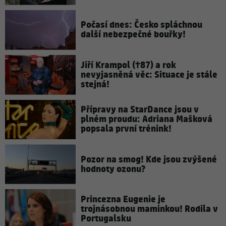
Počasí dnes: Česko spláchnou
další nebezpečné bouřky!
Jiří Krampol (†87) a rok
nevyjasněná věc: Situace je stále
stejná!
Přípravy na StarDance jsou v
plném proudu: Adriana Mašková
popsala první trénink!
Pozor na smog! Kde jsou zvýšené
hodnoty ozonu?
Princezna Eugenie je
trojnásobnou maminkou! Rodila v
Portugalsku