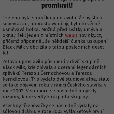
promluvil!
"Helena byla sluníčko plné života. Že by šlo o
sebevraždu, naprosto vylučuji, byla to věčně
usměvavá holka. Možná před svátky umývala
okna," řekl jeden z místních
webu
novinky.cz,
přičemž připomněl, že někdejší členka uskupení
Black Milk v obci žila s tátou posledních deset
let.
Zeťovou proslavilo působení v dívčí skupině
Black Milk, kde zpívala s dcerami legendárních
zpěváků Terezou Černochovou a Terezou
Kerndlovou. Trio vydalo dvě studiová alba, stalo
se také objevem roku v rámci Českého slavíka v
roce 2002. V souboru se následně projevily
rozpory, které vedly k rozpadu skupiny.
Všechny tři zpěvačky se následně vydaly na
sólovou dráhu. V roce 2005 vyšla Zeťové první