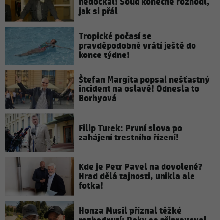
nedočkal! Soud konečně rozhodl,
jak si přál
Tropické počasí se
pravděpodobně vrátí ještě do
konce týdne!
Štefan Margita popsal nešťastný
incident na oslavě! Odnesla to
Borhyová
Filip Turek: První slova po
zahájení trestního řízení!
Kde je Petr Pavel na dovolené?
Hrad dělá tajnosti, unikla ale
fotka!
Honza Musil přiznal těžké