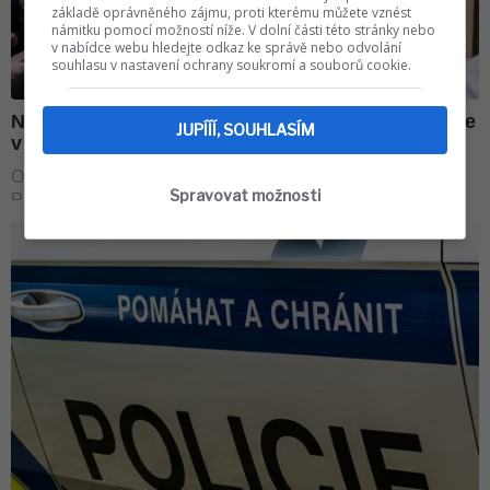
základě oprávněného zájmu, proti kterému můžete vznést
námitku pomocí možností níže. V dolní části této stránky nebo
v nabídce webu hledejte odkaz ke správě nebo odvolání
souhlasu v nastavení ochrany soukromí a souborů cookie.
JUPÍÍÍ, SOUHLASÍM
Spravovat možnosti