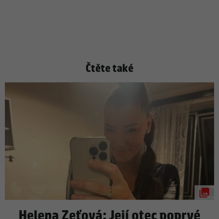
Čtěte také
Helena Zeťová: Její otec poprvé