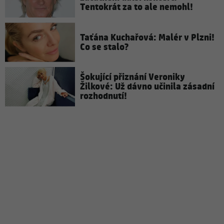
Tentokrát za to ale nemohl!
Taťána Kuchařová: Malér v Plzni!
Co se stalo?
Šokující přiznání Veroniky
Žilkové: Už dávno učinila zásadní
rozhodnutí!