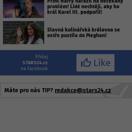
Princ Harry narazil na nečekaný
problém! Lidé nechtějí, aby ho
král Karel III. podpořil!
Slavná kulinářská královna se
ostře pustila do Meghan!
Přidej
Like
STARS24.cz
na Facebook
Máte pro nás TIP?
redakce@stars24.cz