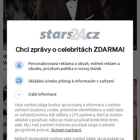
Chci zprávy o celebritách ZDARMA!
Personalizovaná reklama a obsah, měření reklam a
obsahu, průzkum publika a rozvoj služeb
Ukládání a/nebo přístup k informacím v zařízení
Další informace
Vaše osobní údaje budou zpracovány a informace z vašeho
zařízení (soubory cookie, jedinečné identifikátory a další data
ze zařízení) mohou být sdíleny s 215 partnera, kteří je mohou
ukládat a používat, nebo je může používat konkrétně tento
web. My i naši partneři můžeme používat údaje o přesné
geografické poloze.
Seznam partnerů
Někteří dodavatelé mohou vaše osobní údaje zpracovávat na