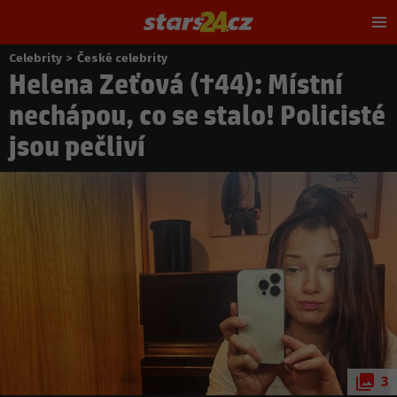
Hl
m
Celebrity
>
České celebrity
Nacházíte
Helena Zeťová (†44): Místní
se
zde:
nechápou, co se stalo! Policisté
jsou pečliví
3