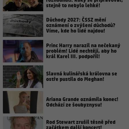
rozhodnutí: Roky se připravoval,
stejně to nebylo lehké!
Důchody 2027: ČSSZ mění
oznámení o zvýšení důchodů?
Víme, kde ho lidé najdou!
Princ Harry narazil na nečekaný
problém! Lidé nechtějí, aby ho
král Karel III. podpořil!
Slavná kulinářská královna se
ostře pustila do Meghan!
Ariana Grande oznámila konec!
Odchází ze šoubyznysu!
Rod Stewart zrušil těsně před
začátkem další koncert!