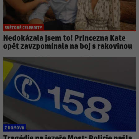
SVĚTOVÉ CELEBRITY
Nedokázala jsem to! Princezna Kate
opět zavzpomínala na boj s rakovinou
Z DOMOVA
Tragédie na jezeře Most: Policie našla