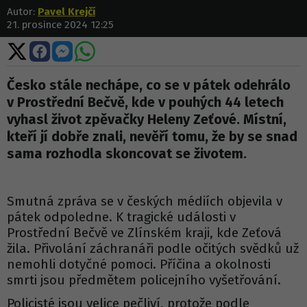
Autor:
Pavel Krejčí
21. prosince 2024 12:25
Sdílet
Sdílet
Sdílet
Sdílet
na
na
na
na
X
Facebooku
Messengeru
WhatsApp
Česko stále nechápe, co se v pátek odehrálo
v Prostřední Bečvě, kde v pouhých 44 letech
vyhasl život zpěvačky Heleny Zeťové. Místní,
kteří jí dobře znali, nevěří tomu, že by se snad
sama rozhodla skoncovat se životem.
Smutná zpráva se v českých médiích objevila v
pátek odpoledne. K tragické události v
Prostřední Bečvě ve Zlínském kraji, kde Zeťová
žila. Přivolání záchranáři podle očitých svědků už
nemohli dotyčné pomoci. Příčina a okolnosti
smrti jsou předmětem policejního vyšetřování.
Policisté jsou velice pečliví, protože podle