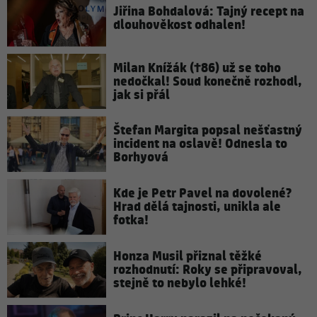
Jiřina Bohdalová: Tajný recept na
dlouhověkost odhalen!
Milan Knížák (†86) už se toho
nedočkal! Soud konečně rozhodl,
jak si přál
Štefan Margita popsal nešťastný
incident na oslavě! Odnesla to
Borhyová
Kde je Petr Pavel na dovolené?
Hrad dělá tajnosti, unikla ale
fotka!
Honza Musil přiznal těžké
rozhodnutí: Roky se připravoval,
stejně to nebylo lehké!