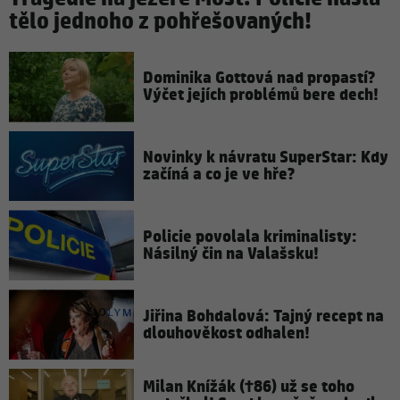
tělo jednoho z pohřešovaných!
Dominika Gottová nad propastí?
Výčet jejích problémů bere dech!
Novinky k návratu SuperStar: Kdy
začíná a co je ve hře?
Policie povolala kriminalisty:
Násilný čin na Valašsku!
Jiřina Bohdalová: Tajný recept na
dlouhověkost odhalen!
Milan Knížák (†86) už se toho