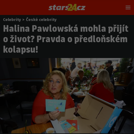
Hl
m
Celebrity
>
České celebrity
Nacházíte
Halina Pawlowská mohla přijít
se
zde:
o život? Pravda o předloňském
kolapsu!