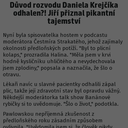
Důvod rozvodu Daniela Krejčíka
odhalen?! Jiří přiznal pikantní
tajemství
Nyní byla spisovatelka hostem v podcastu
moderátora Čestmíra Strakatého, jehož zajímaly
okolnosti předloňských potíží. "Byl to plicní
kolaps," prozradila Halina. "Měla jsem v krvi
hodně kysličníku uhličitého a nevydechovala
jsem zplodiny," popsala a naznačila, že šlo o
otravu.
Lékaři navíc u slavné pacientky odhalili zápal
plic, takže její zdravotní stav byl opravdu vážný.
Někdejší moderátorka talk show Banánové
rybičky si to uvědomuje. "Šlo o život," podotkla.
Pawlowskou nepříjemná zkušenost z
předloňského roku zásadním způsobem
ovlivnila. "Uvědomila jsem si, že člověk nikdy