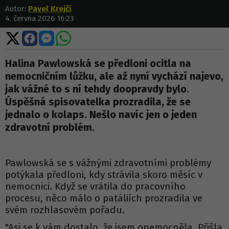
Autor:
Pavel Krejčí
4. června 2026 16:23
Sdílet
Sdílet
Sdílet
Sdílet
na
na
na
na
X
Facebooku
Messengeru
WhatsApp
Halina Pawlowská se předloni ocitla na
nemocničním lůžku, ale až nyní vychází najevo,
jak vážné to s ní tehdy doopravdy bylo.
Úspěšná spisovatelka prozradila, že se
jednalo o kolaps. Nešlo navíc jen o jeden
zdravotní problém.
Pawlowská se s vážnými zdravotními problémy
potýkala předloni, kdy strávila skoro měsíc v
nemocnici. Když se vrátila do pracovního
procesu, něco málo o patáliích prozradila ve
svém rozhlasovém pořadu.
"Asi se k vám dostalo, že jsem onemocněla. Přišla