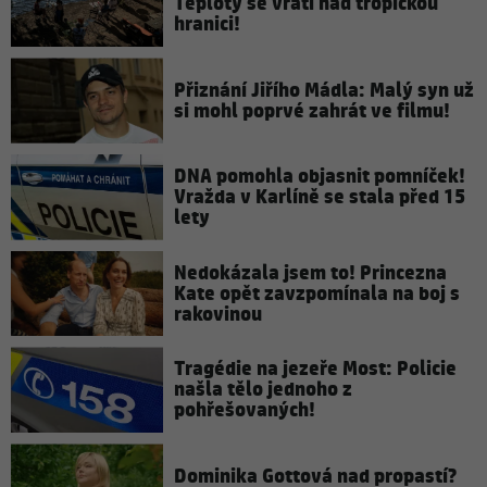
Teploty se vrátí nad tropickou
hranici!
Přiznání Jiřího Mádla: Malý syn už
si mohl poprvé zahrát ve filmu!
DNA pomohla objasnit pomníček!
Vražda v Karlíně se stala před 15
lety
Nedokázala jsem to! Princezna
Kate opět zavzpomínala na boj s
rakovinou
Tragédie na jezeře Most: Policie
našla tělo jednoho z
pohřešovaných!
Dominika Gottová nad propastí?