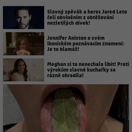
Slavný zpěvák a herec Jared Leto
čelí obviněním z obtěžování
nezletilých dívek!
Jennifer Aniston o svém
ikonickém poznávacím znamení:
Je to blamáž!
Meghan si to nenechala líbit! Proti
výrokům slavné kuchařky se
rázně ohradila!