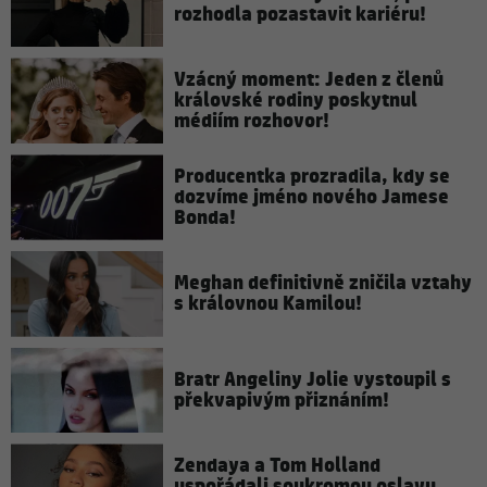
rozhodla pozastavit kariéru!
Vzácný moment: Jeden z členů
královské rodiny poskytnul
médiím rozhovor!
Producentka prozradila, kdy se
dozvíme jméno nového Jamese
Bonda!
Meghan definitivně zničila vztahy
s královnou Kamilou!
Bratr Angeliny Jolie vystoupil s
překvapivým přiznáním!
Zendaya a Tom Holland
uspořádali soukromou oslavu