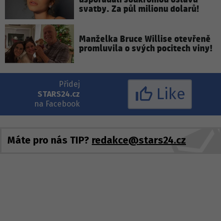
svatby. Za půl milionu dolarů!
Manželka Bruce Willise otevřeně
promluvila o svých pocitech viny!
Přidej
Like
STARS24.cz
na Facebook
Máte pro nás TIP?
redakce@stars24.cz