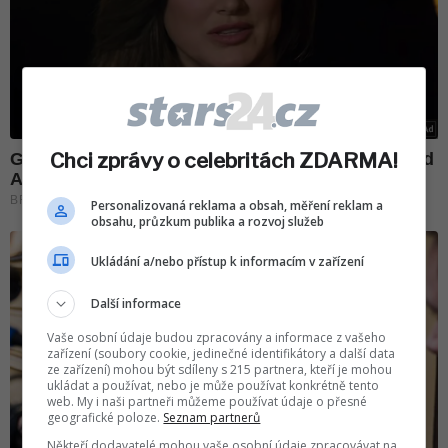
Chci zprávy o celebritách ZDARMA!
Personalizovaná reklama a obsah, měření reklam a
obsahu, průzkum publika a rozvoj služeb
Ukládání a/nebo přístup k informacím v zařízení
Další informace
Vaše osobní údaje budou zpracovány a informace z vašeho
zařízení (soubory cookie, jedinečné identifikátory a další data
ze zařízení) mohou být sdíleny s 215 partnera, kteří je mohou
ukládat a používat, nebo je může používat konkrétně tento
web. My i naši partneři můžeme používat údaje o přesné
geografické poloze.
Seznam partnerů
Někteří dodavatelé mohou vaše osobní údaje zpracovávat na