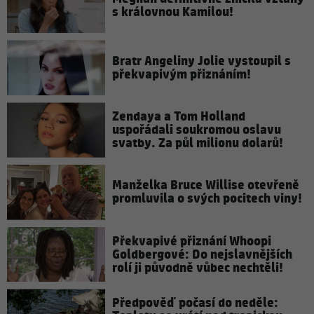
s královnou Kamilou!
Bratr Angeliny Jolie vystoupil s
překvapivým přiznáním!
Zendaya a Tom Holland
uspořádali soukromou oslavu
svatby. Za půl milionu dolarů!
Manželka Bruce Willise otevřeně
promluvila o svých pocitech viny!
Překvapivé přiznání Whoopi
Goldbergové: Do nejslavnějších
rolí ji původně vůbec nechtěli!
Předpověď počasí do neděle: