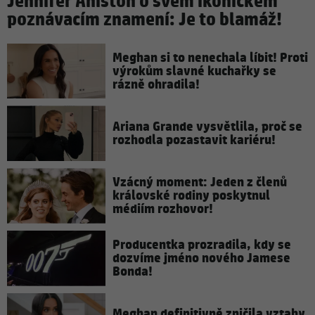
Jennifer Aniston o svém ikonickém
poznávacím znamení: Je to blamáž!
Meghan si to nenechala líbit! Proti
výrokům slavné kuchařky se
rázně ohradila!
Ariana Grande vysvětlila, proč se
rozhodla pozastavit kariéru!
Vzácný moment: Jeden z členů
královské rodiny poskytnul
médiím rozhovor!
Producentka prozradila, kdy se
dozvíme jméno nového Jamese
Bonda!
Meghan definitivně zničila vztahy