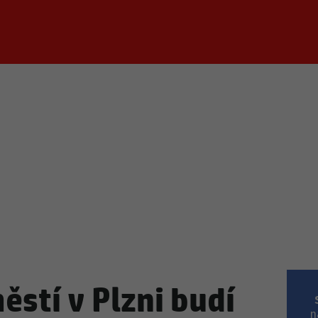
Z DOMOVA
ČESKÉ CELEBRITY
ZE SVĚTA
POLITIKA
SVĚTOVÉ CELEBRITY
POČASÍ
KRIMI
BULVÁR
SPORT
stí v Plzni budí
n