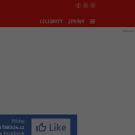
CELEBRITY
ZPRÁVY
Nedokázala jsem to!
Tragédie na jezeře
Princezna Kate opět
Most: Policie našla
zavzpomínala na
tělo jednoho z
boj s rakovinou
pohřešovaných!
Dominika Gottová
Policie povolala
nad propastí? Výčet
kriminalisty:
jejích problémů
Násilný čin na
bere dech!
Valašsku!
Novinky k návratu
Tropické počasí se
SuperStar: Kdy
pravděpodobně
začíná a co je ve
vrátí ještě do konce
Přidej
hře?
týdne!
Like
STARS24.cz
a Facebook