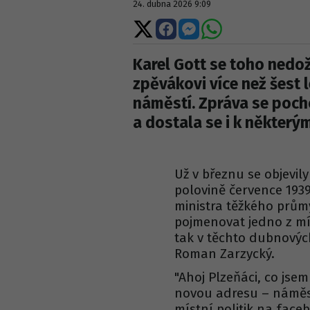
24. dubna 2026 9:09
Sdílet
Sdílet
Sdílet
Sdílet
na
na
na
na
X
Facebooku
Messengeru
WhatsApp
Karel Gott se toho nedož
zpěvákovi více než šest 
náměstí. Zpráva se pocho
a dostala se i k některý
Už v březnu se objevil
polovině července 193
ministra těžkého průmy
pojmenovat jedno z mí
tak v těchto dubnových
Roman Zarzycký.
"Ahoj Plzeňáci, co jsem
novou adresu – náměst
místní politik na face