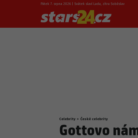
Pátek 7. srpna 2026 | Svátek slaví Lada, zítra Soběslav
Celebrity
>
České celebrity
Nacházíte
Gottovo námě
se
zde: