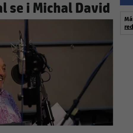
 se i Michal David
a: Malý syn už si mohl poprvé
t pomníček! Vražda v Karlíně se
Má
re