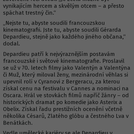
vynikajícím hercem a skvělým otcem – a přesto
spáchat trestný čin.“
„Nejste tu, abyste soudili francouzskou
kinematografii. Jste tu, abyste soudili Gérarda
Depardieu, stejně jako každého jiného občana,“
dodal.
Depardieu patří k nejvýraznějším postavám
francouzské i světové kinematografie. Proslavil
se už v 70. letech filmy jako Valentýn a Valentýna
či Muž, který miloval ženy, mezinárodní věhlas si
upevnil rolí v Cyranovi z Bergeracu, za kterou
získal cenu na festivalu v Cannes a nominaci na
Oscara. Hrál ve stovkách filmů napříč žánry – od
historických dramat po komedie jako Asterix a
Obelix. Získal řadu prestižních ocenění včetně
několika Césarů, Zlatého glóbu a čestného Lva v
Benátkách.
Vedle umělecké kariéry se ale Depardieu v