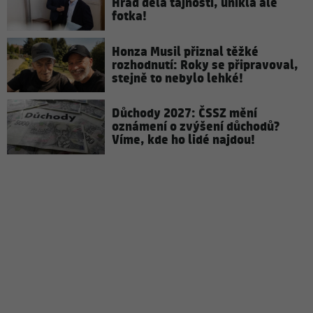
Hrad dělá tajnosti, unikla ale
fotka!
Honza Musil přiznal těžké
rozhodnutí: Roky se připravoval,
stejně to nebylo lehké!
Důchody 2027: ČSSZ mění
oznámení o zvýšení důchodů?
Víme, kde ho lidé najdou!