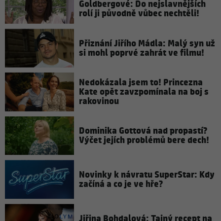
Goldbergové: Do nejslavnějších
rolí ji původně vůbec nechtěli!
Přiznání Jiřího Mádla: Malý syn už
si mohl poprvé zahrát ve filmu!
Nedokázala jsem to! Princezna
Kate opět zavzpomínala na boj s
rakovinou
Dominika Gottová nad propastí?
Výčet jejích problémů bere dech!
Novinky k návratu SuperStar: Kdy
začíná a co je ve hře?
Jiřina Bohdalová: Tajný recept na