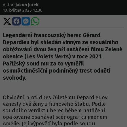
Autor:
Jakub Jurek
13. května 2025 12:30
Sdílet
Sdílet
Sdílet
Sdílet
na
na
na
na
X
Facebooku
Messengeru
WhatsApp
Legendární francouzský herec Gérard
Depardieu byl shledán vinným ze sexuálního
obtěžování dvou žen při natáčení filmu Zelené
okenice (Les Volets Verts) v roce 2021.
Pařížský soud mu za to vyměřil
osmnáctiměsíční podmíněný trest odnětí
svobody.
Obvinění proti dnes 76letému Depardieuovi
vznesly dvě ženy z filmového štábu. Podle
soudního verdiktu herec během natáčení
opakovaně osahával scénografku jménem
Amélie. Její výpověď byla podle soudu