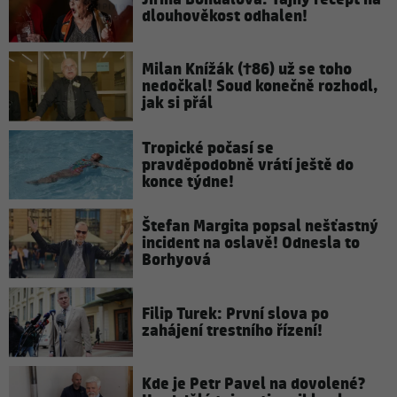
dlouhověkost odhalen!
Milan Knížák (†86) už se toho
nedočkal! Soud konečně rozhodl,
jak si přál
Tropické počasí se
pravděpodobně vrátí ještě do
konce týdne!
Štefan Margita popsal nešťastný
incident na oslavě! Odnesla to
Borhyová
Filip Turek: První slova po
zahájení trestního řízení!
Kde je Petr Pavel na dovolené?