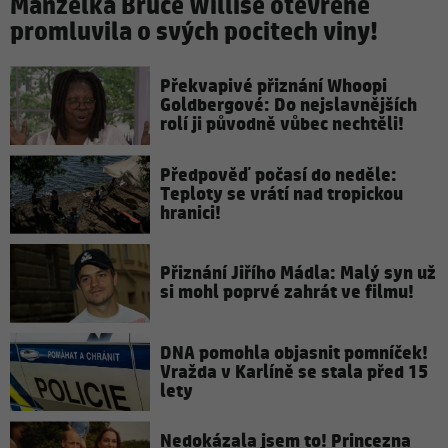
Manželka Bruce Willise otevřeně
promluvila o svých pocitech viny!
Překvapivé přiznání Whoopi
Goldbergové: Do nejslavnějších
rolí ji původně vůbec nechtěli!
Předpověď počasí do neděle:
Teploty se vrátí nad tropickou
hranici!
Přiznání Jiřího Mádla: Malý syn už
si mohl poprvé zahrát ve filmu!
DNA pomohla objasnit pomníček!
Vražda v Karlíně se stala před 15
lety
Nedokázala jsem to! Princezna