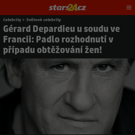
Hl
m
Celebrity
>
Světové celebrity
Nacházíte
Gérard Depardieu u soudu ve
se
zde:
Francii: Padlo rozhodnutí v
případu obtěžování žen!