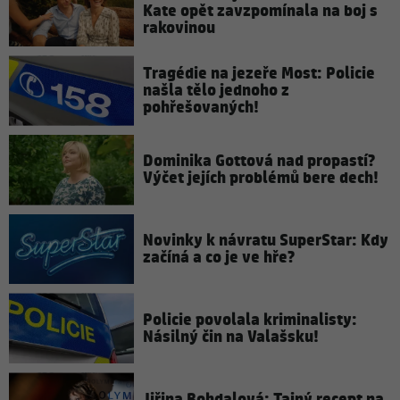
Kate opět zavzpomínala na boj s
rakovinou
Tragédie na jezeře Most: Policie
našla tělo jednoho z
pohřešovaných!
Dominika Gottová nad propastí?
Výčet jejích problémů bere dech!
Novinky k návratu SuperStar: Kdy
začíná a co je ve hře?
Policie povolala kriminalisty:
Násilný čin na Valašsku!
Jiřina Bohdalová: Tajný recept na