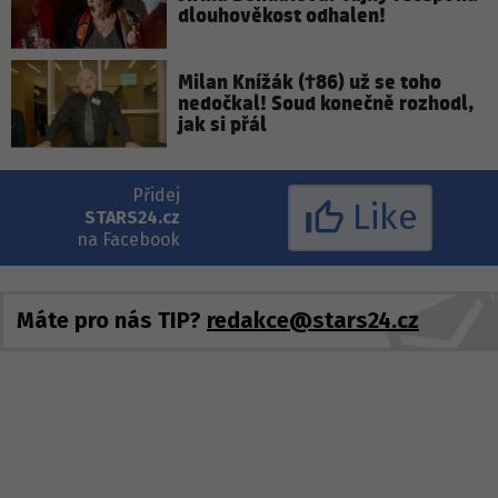
dlouhověkost odhalen!
Milan Knížák (†86) už se toho
nedočkal! Soud konečně rozhodl,
jak si přál
Přidej
Like
STARS24.cz
na Facebook
Máte pro nás TIP?
redakce@stars24.cz