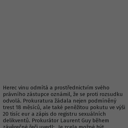
Herec vinu odmítá a prostřednictvím svého
právního zástupce oznámil, že se proti rozsudku
odvolá. Prokuratura žádala nejen podmíněný
trest 18 měsíců, ale také peněžitou pokutu ve výši
20 tisíc eur a zápis do registru sexuálních
delikventů. Prokurátor Laurent Guy během
závěrečné řeči uvedl: „Je zcela možné být