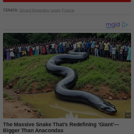
TÉMATA:
Gérard Depardieu
soudy
Francie