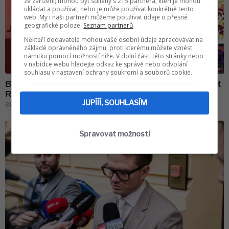
ze zařízení) mohou být sdíleny s 215 partnera, kteří je mohou
ukládat a používat, nebo je může používat konkrétně tento
web. My i naši partneři můžeme používat údaje o přesné
geografické poloze.
Seznam partnerů
Někteří dodavatelé mohou vaše osobní údaje zpracovávat na
základě oprávněného zájmu, proti kterému můžete vznést
námitku pomocí možností níže. V dolní části této stránky nebo
v nabídce webu hledejte odkaz ke správě nebo odvolání
souhlasu v nastavení ochrany soukromí a souborů cookie.
JUPÍÍÍ, SOUHLASÍM
Spravovat možnosti