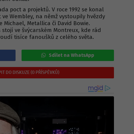
ada poct a projektů. V roce 1992 se konal
t ve Wembley, na němž vystoupily hvězdy
e Michael, Metallica či David Bowie.
stojí ve švýcarském Montreux, kde rád
proudí tisíce fanoušků z celého světa.
Sdílet na WhatsApp
IT DO DISKUZE (0 PŘÍSPĚVKŮ)