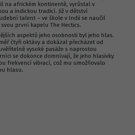
l na africkém kontinentě, vyrůstal v
u a indickou tradicí. Již v dětství
dební talent – ve škole v Indii se naučil
l svou první kapelu The Hectics.
jších aspektů jeho osobnosti byl jeho hlas.
měř čtyři oktávy a dokázal přecházet od
věřitelně vysoké pasáže s naprostou
rníci se dokonce domnívají, že jeho hlasivky
u frekvencí vibrací, což mu umožňovalo
ou hlasu.