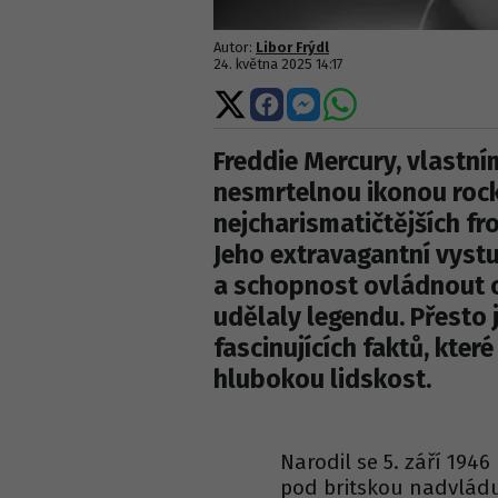
Autor:
Libor Frýdl
24. května 2025 14:17
Sdílet
Sdílet
Sdílet
Sdílet
na
na
na
na
X
Facebooku
Messengeru
WhatsApp
Freddie Mercury, vlastní
nesmrtelnou ikonou rock
nejcharismatičtějších fr
Jeho extravagantní vyst
a schopnost ovládnout 
udělaly legendu. Přesto
fascinujících faktů, které
hlubokou lidskost.
Narodil se 5. září 194
pod britskou nadvládu. 