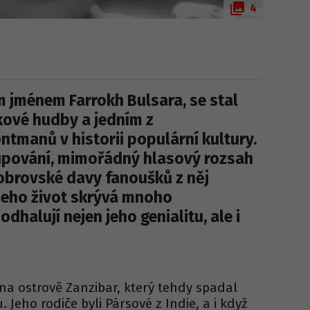
4
m jménem Farrokh Bulsara, se stal
ové hudby a jedním z
ontmanů v historii populární kultury.
upování, mimořádný hlasový rozsah
obrovské davy fanoušků z něj
 jeho život skrývá mnoho
 odhalují nejen jeho genialitu, ale i
6 na ostrově Zanzibar, který tehdy spadal
Jeho rodiče byli Pársové z Indie, a i když