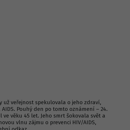
y už veřejnost spekulovala o jeho zdraví,
á AIDS. Pouhý den po tomto oznámení – 24.
l ve věku 45 let. Jeho smrt šokovala svět a
novou vlnu zájmu o prevenci HIV/AIDS,
ební odkaz.