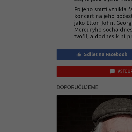
Po jeho smrti vznikla ř
koncert na jeho počes
jako Elton John, Georg
Mercuryho socha dnes 
tvořil, a dodnes k ní 
Sdílet na Facebook
VSTOUP