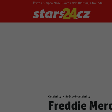
Čtvrtek 6. srpna 2026 | Svátek slaví Oldřiška, zítra Lada
Celebrity
>
Světové celebrity
Nacházíte
Freddie Merc
se
zde: