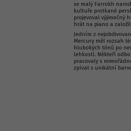
se malý Farrokh narodi
kultuře protkané persko
projevoval výjimečný hu
hrát na piano a založi
Jedním z nejobdivovaně
Mercury měl rozsah té
hlubokých tónů po neu
lehkostí. Někteří odbo
pracovaly s mimořádno
zpívat s unikátní barv