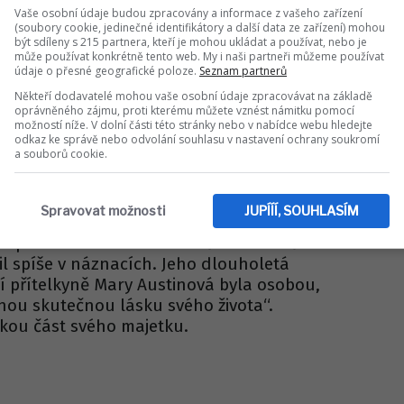
00 lidí na stadionu ve Wembley a stovky
Vaše osobní údaje budou zpracovány a informace z vašeho zařízení
(soubory cookie, jedinečné identifikátory a další data ze zařízení) mohou
m světě. Jeho energie, kontakt s publikem a
být sdíleny s 215 partnera, kteří je mohou ukládat a používat, nebo je
obily, že se tato show navždy zapsala do
může používat konkrétně tento web. My i naši partneři můžeme používat
údaje o přesné geografické poloze.
Seznam partnerů
Někteří dodavatelé mohou vaše osobní údaje zpracovávat na základě
ravagantního baviče se však skrýval citlivý
oprávněného zájmu, proti kterému můžete vznést námitku pomocí
možností níže. V dolní části této stránky nebo v nabídce webu hledejte
. Miloval kočky, kterým psal i dopisy, když
odkaz ke správě nebo odvolání souhlasu v nastavení ochrany soukromí
omě v londýnské čtvrti Kensington jich žilo
a souborů cookie.
h, která se dokonce stala inspirací pro
Spravovat možnosti
JUPÍÍÍ, SOUHLASÍM
vyrovnával se svou sexuální identitou. V
é přiznání k homosexualitě stále silně
il spíše v náznacích. Jeho dlouholetá
í přítelkyně Mary Austinová byla osobou,
inou skutečnou lásku svého života“.
lkou část svého majetku.