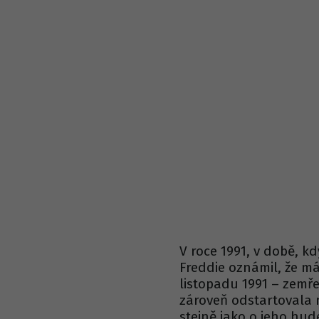
V roce 1991, v době, kd
Freddie oznámil, že m
listopadu 1991 – zemře
zároveň odstartovala 
stejně jako o jeho hud