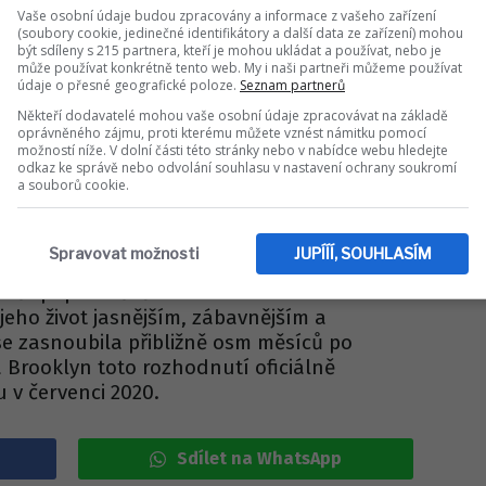
 vyjádřila v rozhovoru pro The Wall Street
Vaše osobní údaje budou zpracovány a informace z vašeho zařízení
(soubory cookie, jedinečné identifikátory a další data ze zařízení) mohou
 své děti velmi milují a vždy se snažili být
být sdíleny s 215 partnera, kteří je mohou ukládat a používat, nebo je
může používat konkrétně tento web. My i naši partneři můžeme používat
údaje o přesné geografické poloze.
Seznam partnerů
ooklyn s manželkou Nicolou oslavili výročí
Někteří dodavatelé mohou vaše osobní údaje zpracovávat na základě
ěnili si na internetu emotivní vzkazy.
oprávněného zájmu, proti kterému můžete vznést námitku pomocí
možností níže. V dolní části této stránky nebo v nabídce webu hledejte
la fotografii z březnové oslavy
odkaz ke správě nebo odvolání souhlasu v nastavení ochrany soukromí
 a napsala, že nemůže uvěřit tomu, že od
a souborů cookie.
nulo už šest let.
svého nejlepšího přítele, celoživotní lásku
Spravovat možnosti
JUPÍÍÍ, SOUHLASÍM
e, jakého kdy potkala. Brooklyn ve svém
něž připomněl šest let od žádosti o ruku a
 jeho život jasnějším, zábavnějším a
se zasnoubila přibližně osm měsíců po
a Brooklyn toto rozhodnutí oficiálně
 v červenci 2020.
Sdílet na WhatsApp