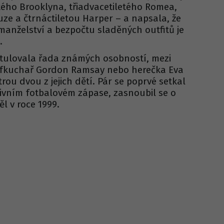
tého Brooklyna, třiadvacetiletého Romea,
ze a čtrnáctiletou Harper – a napsala, že
manželství a bezpočtu sladěných outfitů je
.
tulovala řada známých osobností, mezi
šéfkuchař Gordon Ramsay nebo herečka Eva
rou dvou z jejich dětí. Pár se poprvé setkal
tivním fotbalovém zápase, zasnoubil se o
l v roce 1999.