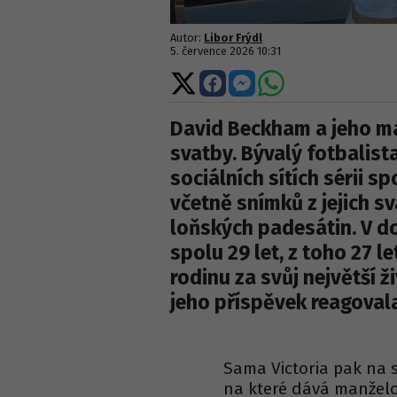
Autor:
Libor Frýdl
5. července 2026 10:31
Sdílet
Sdílet
Sdílet
Sdílet
na
na
na
na
X
Facebooku
Messengeru
WhatsApp
David Beckham a jeho man
svatby. Bývalý fotbalista 
sociálních sítích sérii s
včetně snímků z jejich s
loňských padesátin. V d
spolu 29 let, z toho 27 le
rodinu za svůj největší 
jeho příspěvek reagoval
Sama Victoria pak na sv
na které dává manželovi