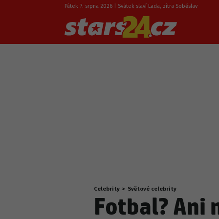
Pátek 7. srpna 2026 | Svátek slaví Lada, zítra Soběslav
Celebrity
>
Světové celebrity
Nacházíte
Fotbal? Ani
se
zde: