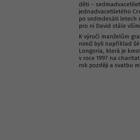
děti – sedmadvacetile
jednadvacetiletého Cru
po sedmdesáti letech 
pro ni David stále vším
K výročí manželům gra
nimiž byli například 
Longoria, která je kmot
v roce 1997 na charita
rok později a svatbu mě