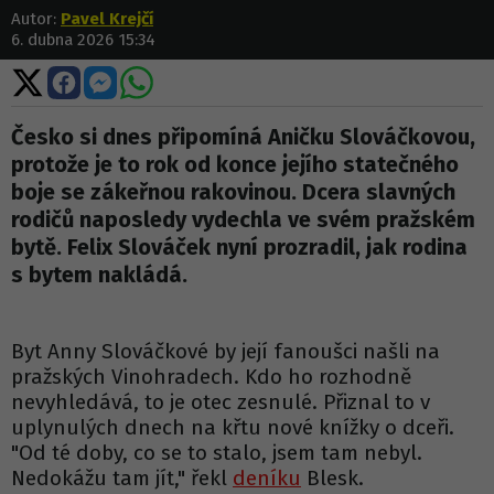
Autor:
Pavel Krejčí
6. dubna 2026 15:34
Sdílet
Sdílet
Sdílet
Sdílet
na
na
na
na
X
Facebooku
Messengeru
WhatsApp
Česko si dnes připomíná Aničku Slováčkovou,
protože je to rok od konce jejího statečného
boje se zákeřnou rakovinou. Dcera slavných
rodičů naposledy vydechla ve svém pražském
bytě. Felix Slováček nyní prozradil, jak rodina
s bytem nakládá.
Byt Anny Slováčkové by její fanoušci našli na
pražských Vinohradech. Kdo ho rozhodně
nevyhledává, to je otec zesnulé. Přiznal to v
uplynulých dnech na křtu nové knížky o dceři.
"Od té doby, co se to stalo, jsem tam nebyl.
Nedokážu tam jít," řekl
deníku
Blesk.