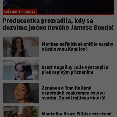
SVĚTOVÉ CELEBRITY
Producentka prozradila, kdy se
dozvíme jméno nového Jamese Bonda!
Meghan definitivně zničila vztahy
s královnou Kamilou!
Bratr Angeliny Jolie vystoupil s
překvapivým přiznáním!
Zendaya a Tom Holland
uspořádali soukromou oslavu
svatby. Za půl milionu dolarů!
Manželka Bruce Willise otevřeně