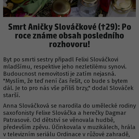
Smrt Aničky Slováčkové (†29): Po
roce známe obsah posledního
rozhovoru!
Byt po smrti sestry připadl Felixi Slováčkovi
mladšímu, respektive jeho nezletilému synovi.
Budoucnost nemovitosti je zatím nejasná.
"Myslím, že teď není čas řešit, co bude s bytem
dál. Je to pro nás vše příliš brzy," dodal Slováček
starší.
Anna Slováčková se narodila do umělecké rodiny
saxofonisty Felixe Slováčka a herečky Dagmar
Patrasové. Od dětství se věnovala hudbě,
především zpěvu. Účinkovala v muzikálech, hrála
v televizním seriálu Ordinace v růžové zahradě,