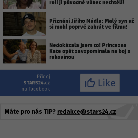
rolí ji původně vůbec nechtěli!
Přiznání Jiřího Mádla: Malý syn už
si mohl poprvé zahrát ve filmu!
Nedokázala jsem to! Princezna
Kate opět zavzpomínala na boj s
rakovinou
Přidej
Like
STARS24.cz
na Facebook
Máte pro nás TIP?
redakce@stars24.cz