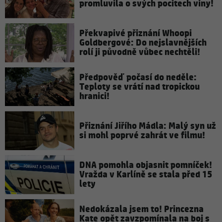
promluvila o svých pocitech viny!
Překvapivé přiznání Whoopi
Goldbergové: Do nejslavnějších
rolí ji původně vůbec nechtěli!
Předpověď počasí do neděle:
Teploty se vrátí nad tropickou
hranici!
Přiznání Jiřího Mádla: Malý syn už
si mohl poprvé zahrát ve filmu!
DNA pomohla objasnit pomníček!
Vražda v Karlíně se stala před 15
lety
Nedokázala jsem to! Princezna
Kate opět zavzpomínala na boj s