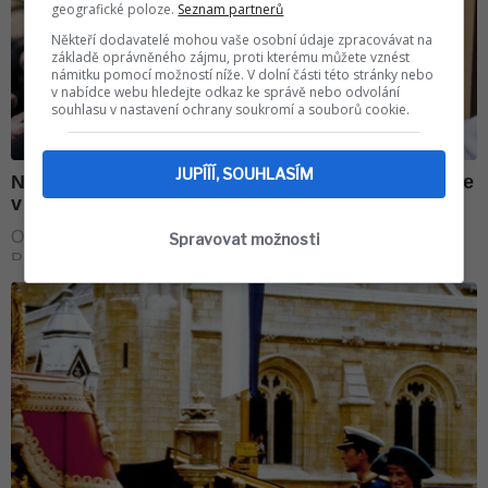
geografické poloze.
Seznam partnerů
Někteří dodavatelé mohou vaše osobní údaje zpracovávat na
základě oprávněného zájmu, proti kterému můžete vznést
námitku pomocí možností níže. V dolní části této stránky nebo
v nabídce webu hledejte odkaz ke správě nebo odvolání
souhlasu v nastavení ochrany soukromí a souborů cookie.
JUPÍÍÍ, SOUHLASÍM
Spravovat možnosti