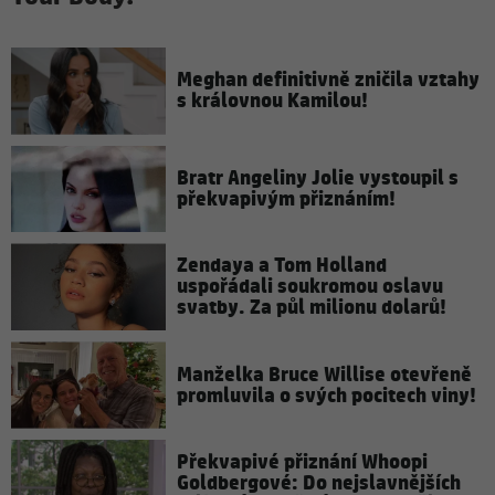
Meghan definitivně zničila vztahy
s královnou Kamilou!
Bratr Angeliny Jolie vystoupil s
překvapivým přiznáním!
Zendaya a Tom Holland
uspořádali soukromou oslavu
svatby. Za půl milionu dolarů!
Manželka Bruce Willise otevřeně
promluvila o svých pocitech viny!
Překvapivé přiznání Whoopi
Goldbergové: Do nejslavnějších