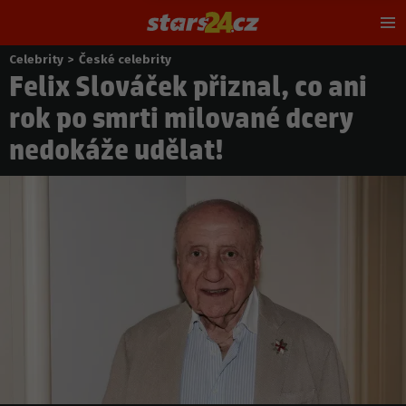
Hl
m
Celebrity
>
České celebrity
Nacházíte
Felix Slováček přiznal, co ani
se
zde:
rok po smrti milované dcery
nedokáže udělat!