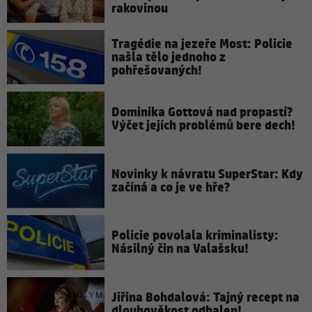
rakovinou
Tragédie na jezeře Most: Policie
našla tělo jednoho z
pohřešovaných!
Dominika Gottová nad propastí?
Výčet jejích problémů bere dech!
Novinky k návratu SuperStar: Kdy
začíná a co je ve hře?
Policie povolala kriminalisty:
Násilný čin na Valašsku!
Jiřina Bohdalová: Tajný recept na
dlouhověkost odhalen!