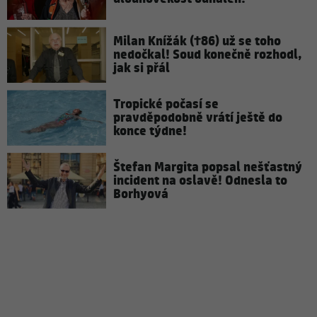
Milan Knížák (†86) už se toho
nedočkal! Soud konečně rozhodl,
jak si přál
Tropické počasí se
pravděpodobně vrátí ještě do
konce týdne!
Štefan Margita popsal nešťastný
incident na oslavě! Odnesla to
Borhyová