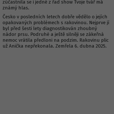
zúčastnila se i jedné z řad show Tvoje tvář má
známý hlas.
Česko v posledních letech dobře vědělo o jejích
opakovaných problémech s rakovinou. Nejprve jí
byl před šesti lety diagnostikován zhoubný
nádor prsu. Podruhé a ještě silněji se zákeřná
nemoc vrátila předloni na podzim. Rakovinu plic
už Anička nepřekonala. Zemřela 6. dubna 2025.