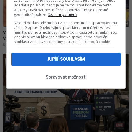
ze zařízení) mohou být sdíleny s 215 partnera, kteří je mohou
ukládat a používat, nebo je může používat konkrétně tento
web. My i naši partneři můžeme používat údaje o přesné
geografické poloze.
Seznam partnerů
Někteří dodavatelé mohou vaše osobní údaje zpracovávat na
základě oprávněného zájmu, proti kterému můžete vznést
námitku pomocí možností níže. V dolní části této stránky nebo
v nabídce webu hledejte odkaz ke správě nebo odvolání
souhlasu v nastavení ochrany soukromí a souborů cookie.
JUPÍÍÍ, SOUHLASÍM
Spravovat možnosti