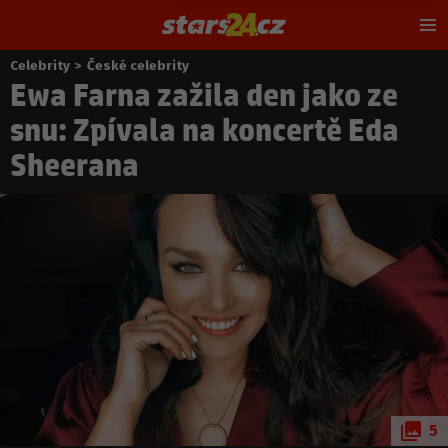
Hl
m
Celebrity
>
České celebrity
Nacházíte
Ewa Farna zažila den jako ze
se
zde:
snu: Zpívala na koncertě Eda
Sheerana
5