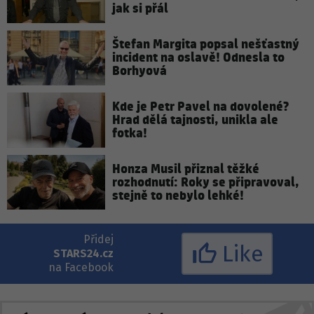
jak si přál
Štefan Margita popsal nešťastný
incident na oslavě! Odnesla to
Borhyová
Kde je Petr Pavel na dovolené?
Hrad dělá tajnosti, unikla ale
fotka!
Honza Musil přiznal těžké
rozhodnutí: Roky se připravoval,
stejně to nebylo lehké!
Přidej
Like
STARS24.cz
na Facebook