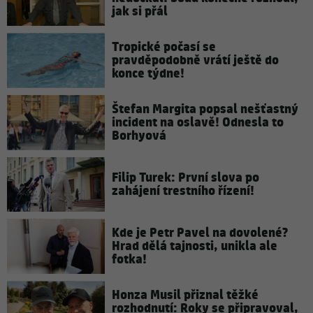
jak si přál
Tropické počasí se
pravděpodobně vrátí ještě do
konce týdne!
Štefan Margita popsal nešťastný
incident na oslavě! Odnesla to
Borhyová
Filip Turek: První slova po
zahájení trestního řízení!
Kde je Petr Pavel na dovolené?
Hrad dělá tajnosti, unikla ale
fotka!
Honza Musil přiznal těžké
rozhodnutí: Roky se připravoval,