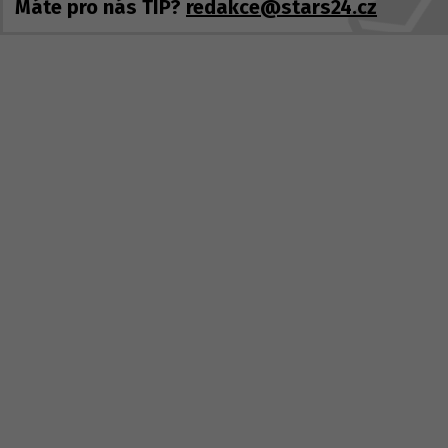
Máte pro nás TIP?
redakce@stars24.cz