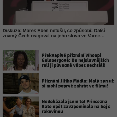
Překvapivé přiznání Whoopi
Goldbergové: Do nejslavnějších
rolí ji původně vůbec nechtěli!
Přiznání Jiřího Mádla: Malý syn už
si mohl poprvé zahrát ve filmu!
Nedokázala jsem to! Princezna
Kate opět zavzpomínala na boj s
rakovinou