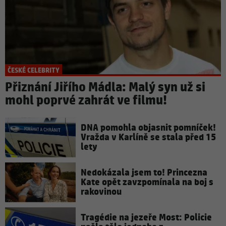
ČESKÉ CELEBRITY
Přiznání Jiřího Mádla: Malý syn už si
mohl poprvé zahrát ve filmu!
DNA pomohla objasnit pomníček!
Vražda v Karlíně se stala před 15
lety
Nedokázala jsem to! Princezna
Kate opět zavzpomínala na boj s
rakovinou
Tragédie na jezeře Most: Policie