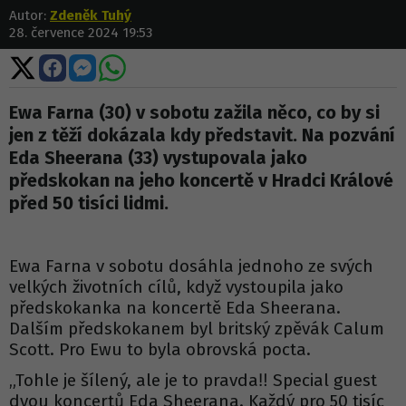
Autor:
Zdeněk Tuhý
28. července 2024 19:53
Sdílet
Sdílet
Sdílet
Sdílet
na
na
na
na
X
Facebooku
Messengeru
WhatsApp
Ewa Farna (30) v sobotu zažila něco, co by si
jen z těží dokázala kdy představit. Na pozvání
Eda Sheerana (33) vystupovala jako
předskokan na jeho koncertě v Hradci Králové
před 50 tisíci lidmi.
Ewa Farna v sobotu dosáhla jednoho ze svých
velkých životních cílů, když vystoupila jako
předskokanka na koncertě Eda Sheerana.
Dalším předskokanem byl britský zpěvák Calum
Scott. Pro Ewu to byla obrovská pocta.
„Tohle je šílený, ale je to pravda‼️ Special guest
dvou koncertů Eda Sheerana. Každý pro 50 tisíc