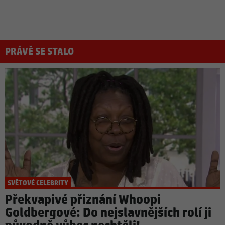
PRÁVĚ SE STALO
SVĚTOVÉ CELEBRITY
Překvapivé přiznání Whoopi
Goldbergové: Do nejslavnějších rolí ji