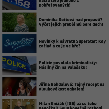
našla tělo jednoho z
pohřešovaných!
Dominika Gottová nad propastí?
Výčet jejích problémů bere dech!
Novinky k návratu SuperStar: Kdy
začíná a co je ve hře?
Policie povolala kriminalisty:
Násilný čin na Valašsku!
Jiřina Bohdalová: Tajný recept na
dlouhověkost odhalen!
Milan Knížák (†86) už se toho
nedočkal! Soud konečně rozhodl,