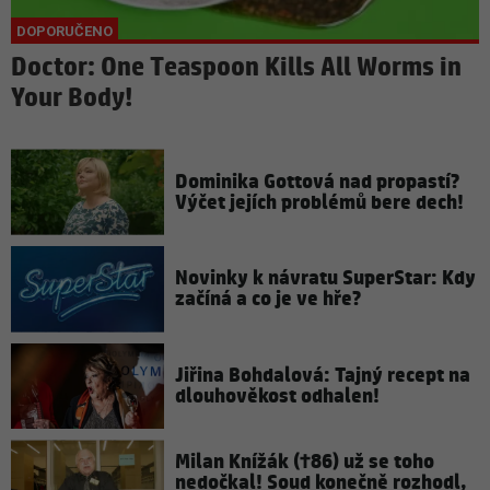
Doctor: One Teaspoon Kills All Worms in
Your Body!
Dominika Gottová nad propastí?
Výčet jejích problémů bere dech!
Novinky k návratu SuperStar: Kdy
začíná a co je ve hře?
Jiřina Bohdalová: Tajný recept na
dlouhověkost odhalen!
Milan Knížák (†86) už se toho
nedočkal! Soud konečně rozhodl,