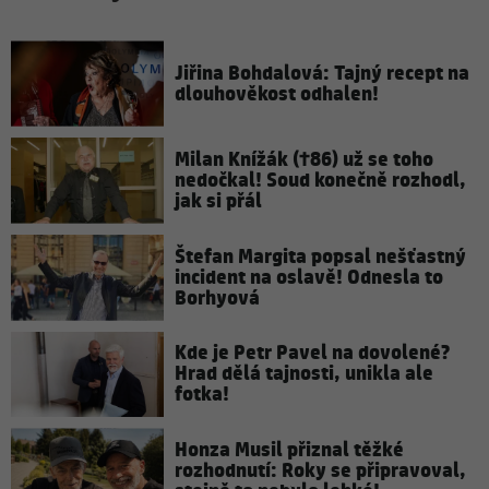
Jiřina Bohdalová: Tajný recept na
dlouhověkost odhalen!
Milan Knížák (†86) už se toho
nedočkal! Soud konečně rozhodl,
jak si přál
Štefan Margita popsal nešťastný
incident na oslavě! Odnesla to
Borhyová
Kde je Petr Pavel na dovolené?
Hrad dělá tajnosti, unikla ale
fotka!
Honza Musil přiznal těžké
rozhodnutí: Roky se připravoval,