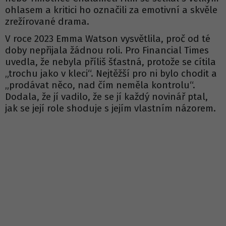
ohlasem a kritici ho označili za emotivní a skvěle
zrežírované drama.
V roce 2023 Emma Watson vysvětlila, proč od té
doby nepřijala žádnou roli. Pro Financial Times
uvedla, že nebyla příliš šťastná, protože se cítila
„trochu jako v kleci“. Nejtěžší pro ni bylo chodit a
„prodávat něco, nad čím neměla kontrolu“.
Dodala, že jí vadilo, že se jí každý novinář ptal,
jak se její role shoduje s jejím vlastním názorem.