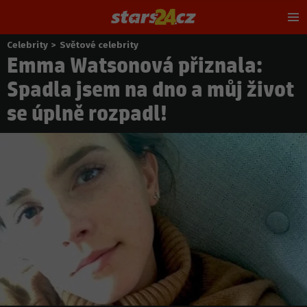
Hl
m
Celebrity
>
Světové celebrity
Nacházíte
Emma Watsonová přiznala:
se
zde:
Spadla jsem na dno a můj život
se úplně rozpadl!