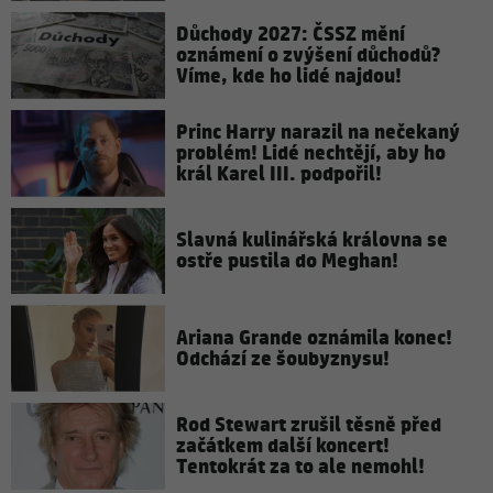
Důchody 2027: ČSSZ mění
oznámení o zvýšení důchodů?
Víme, kde ho lidé najdou!
Princ Harry narazil na nečekaný
problém! Lidé nechtějí, aby ho
král Karel III. podpořil!
Slavná kulinářská královna se
ostře pustila do Meghan!
Ariana Grande oznámila konec!
Odchází ze šoubyznysu!
Rod Stewart zrušil těsně před
začátkem další koncert!
Tentokrát za to ale nemohl!