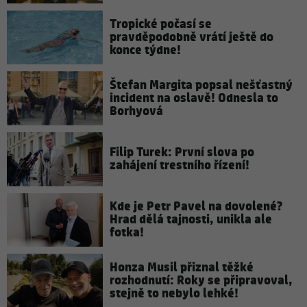
Tropické počasí se
pravděpodobně vrátí ještě do
konce týdne!
Štefan Margita popsal nešťastný
incident na oslavě! Odnesla to
Borhyová
Filip Turek: První slova po
zahájení trestního řízení!
Kde je Petr Pavel na dovolené?
Hrad dělá tajnosti, unikla ale
fotka!
Honza Musil přiznal těžké
rozhodnutí: Roky se připravoval,
stejně to nebylo lehké!