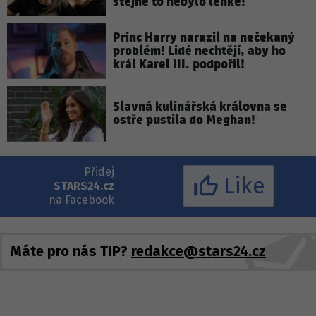
stejně to nebylo lehké!
Princ Harry narazil na nečekaný
problém! Lidé nechtějí, aby ho
král Karel III. podpořil!
Slavná kulinářská královna se
ostře pustila do Meghan!
Přidej
Like
STARS24.cz
na Facebook
Máte pro nás TIP?
redakce@stars24.cz