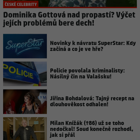
ČESKÉ CELEBRITY
Dominika Gottová nad propastí? Výčet
jejích problémů bere dech!
Novinky k návratu SuperStar: Kdy
začíná a co je ve hře?
Policie povolala kriminalisty:
Násilný čin na Valašsku!
Jiřina Bohdalová: Tajný recept na
dlouhověkost odhalen!
Milan Knížák (†86) už se toho
nedočkal! Soud konečně rozhodl,
jak si přál