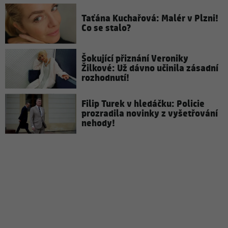
Taťána Kuchařová: Malér v Plzni!
Co se stalo?
Šokující přiznání Veroniky
Žilkové: Už dávno učinila zásadní
rozhodnutí!
Filip Turek v hledáčku: Policie
prozradila novinky z vyšetřování
nehody!