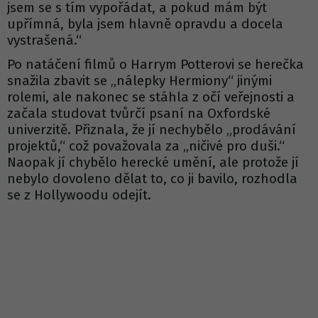
jsem se s tím vypořádat, a pokud mám být
upřímná, byla jsem hlavně opravdu a docela
vystrašená.“
Po natáčení filmů o Harrym Potterovi se herečka
snažila zbavit se „nálepky Hermiony“ jinými
rolemi, ale nakonec se stáhla z očí veřejnosti a
začala studovat tvůrčí psaní na Oxfordské
univerzitě. Přiznala, že jí nechybělo „prodávání
projektů,“ což považovala za „ničivé pro duši.“
Naopak jí chybělo herecké umění, ale protože jí
nebylo dovoleno dělat to, co ji bavilo, rozhodla
se z Hollywoodu odejít.