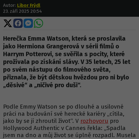
Autor:
Libor Frýdl
23. září 2025 20:54
Sdílet
Sdílet
Sdílet
Sdílet
na
na
na
na
X
Facebooku
Messengeru
WhatsApp
Herečka Emma Watson, která se proslavila
jako Hermiona Grangerová v sérii filmů o
Harrym Potterovi, se svěřila s pocity, které
prožívala po získání slávy. V 35 letech, 25 let
po svém nástupu do filmového světa,
přiznala, že být dětskou hvězdou pro ni bylo
„děsivé“ a „ničivé pro duši“.
Podle Emmy Watson se po dlouhé a usilovné
práci na budování své herecké kariéry „cítila,
jako by se jí zhroutil život“. V
rozhovoru
pro
Hollywood Authentic v Cannes řekla: „Spadla
jsem na dno a můj život se úplně rozpadl. Musela