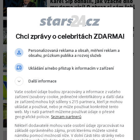
Karel Šíp odhalil, jak vzácné dílo
mu doma visí! O obraz si sám řekl
Horké počasí se vrátilo do Česka!
Platí nové varování meteorologů
Chci zprávy o celebritách ZDARMA!
Personalizovaná reklama a obsah, měření reklam a
Nový úspěch Petra Pavla: Stal se
obsahu, průzkum publika a rozvoj služeb
členem klubu, kde byste ho
nečekali!
Ukládání a/nebo přístup k informacím v zařízení
Další informace
Záhada krkonošského cizince:
Policie odhalila, co zjistila!
Vaše osobní údaje budou zpracovány a informace z vašeho
zařízení (soubory cookie, jedinečné identifikátory a další data
ze zařízení) mohou být sdíleny s 215 partnera, kteří je mohou
ukládat a používat, nebo je může používat konkrétně tento
Jakub Štáfek znovu jako
web. My i naši partneři můžeme používat údaje o přesné
fotbalista Lavi! Padla první
geografické poloze.
Seznam partnerů
klapka nového filmu
Někteří dodavatelé mohou vaše osobní údaje zpracovávat na
základě oprávněného zájmu, proti kterému můžete vznést
námitku pomocí možností níže. V dolní části této stránky nebo
Jiří Krampol (†87) odešel před