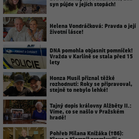
syn půjde v jejích stopách!
Helena Vondráčková: Pravda o její
životní lásce!
DNA pomohla objasnit pomníček!
Vražda v Karlíně se stala před 15
lety
Honza Musil přiznal těžké
rozhodnutí: Roky se připravoval,
stejně to nebylo lehké!
Tajný dopis královny Alžběty II.:
Víme, co se našlo v Pražském
hradě!
Pohřeb Milana Knížáka (†86):