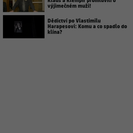
Klaus a Klempíř promluvili o
výjimečném muži!
Dědictví po Vlastimilu
Harapesovi: Komu a co spadlo do
klína?