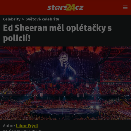
Hl
m
Celebrity
>
Světové celebrity
Nacházíte
Ed Sheeran měl oplétačky s
se
zde:
policií!
Autor:
Libor Frýdl