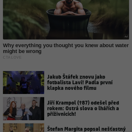
Jakub Štáfek znovu jako
fotbalista Lavi! Padla první
klapka nového filmu
Jiří Krampol (†87) odešel před
rokem: Ostrá slova o lhářích a
příživnicích!
Štefan Margita popsal nešťastný