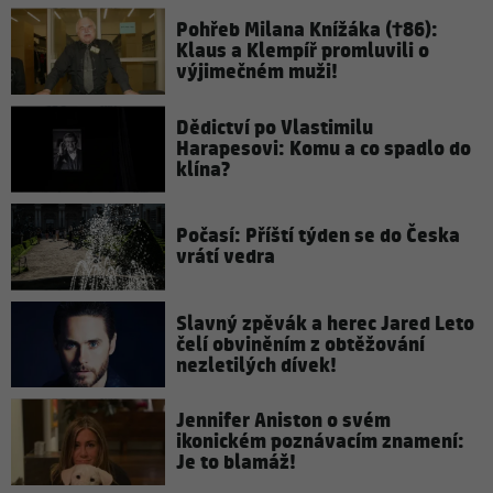
Pohřeb Milana Knížáka (†86):
Klaus a Klempíř promluvili o
výjimečném muži!
Dědictví po Vlastimilu
Harapesovi: Komu a co spadlo do
klína?
Počasí: Příští týden se do Česka
vrátí vedra
Slavný zpěvák a herec Jared Leto
čelí obviněním z obtěžování
nezletilých dívek!
Jennifer Aniston o svém
ikonickém poznávacím znamení:
Je to blamáž!