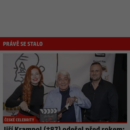
PRÁVĚ SE STALO
ČESKÉ CELEBRITY
Jiří Krampol (†87) odešel před rokem: