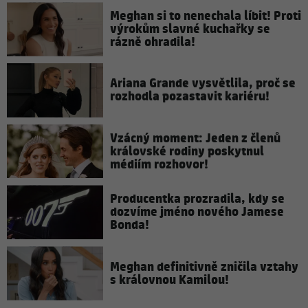
Meghan si to nenechala líbit! Proti
výrokům slavné kuchařky se
rázně ohradila!
Ariana Grande vysvětlila, proč se
rozhodla pozastavit kariéru!
Vzácný moment: Jeden z členů
královské rodiny poskytnul
médiím rozhovor!
Producentka prozradila, kdy se
dozvíme jméno nového Jamese
Bonda!
Meghan definitivně zničila vztahy
s královnou Kamilou!