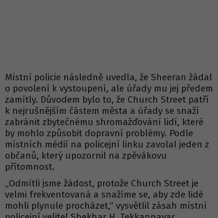
Místní policie následně uvedla, že Sheeran žádal
o povolení k vystoupení, ale úřady mu jej předem
zamítly. Důvodem bylo to, že Church Street patří
k nejrušnějším částem města a úřady se snaží
zabránit zbytečnému shromažďování lidí, které
by mohlo způsobit dopravní problémy. Podle
místních médií na policejní linku zavolal jeden z
občanů, který upozornil na zpěvákovu
přítomnost.
„Odmítli jsme žádost, protože Church Street je
velmi frekventovaná a snažíme se, aby zde lidé
mohli plynule procházet,“ vysvětlil zásah místní
policejní velitel Shekhar H. Tekkannavar.