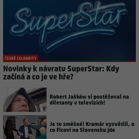
ČESKÉ CELEBRITY
Novinky k návratu SuperStar: Kdy
začíná a co je ve hře?
Robert Jašków si postěžoval na
diletanty v televizích!
Je to směšné! Kramár vysvětlil, o
co Ficovi na Slovensku jde