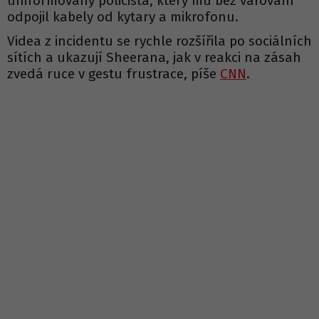
uniformovaný policista, který mu bez varování
odpojil kabely od kytary a mikrofonu.
Videa z incidentu se rychle rozšířila po sociálních
sítích a ukazují Sheerana, jak v reakci na zásah
zvedá ruce v gestu frustrace, píše
CNN
.