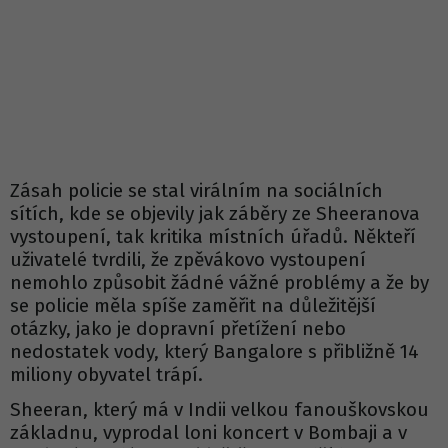
Zásah policie se stal virálním na sociálních
sítích, kde se objevily jak záběry ze Sheeranova
vystoupení, tak kritika místních úřadů. Někteří
uživatelé tvrdili, že zpěvákovo vystoupení
nemohlo způsobit žádné vážné problémy a že by
se policie měla spíše zaměřit na důležitější
otázky, jako je dopravní přetížení nebo
nedostatek vody, který Bangalore s přibližně 14
miliony obyvatel trápí.
Sheeran, který má v Indii velkou fanouškovskou
základnu, vyprodal loni koncert v Bombaji a v