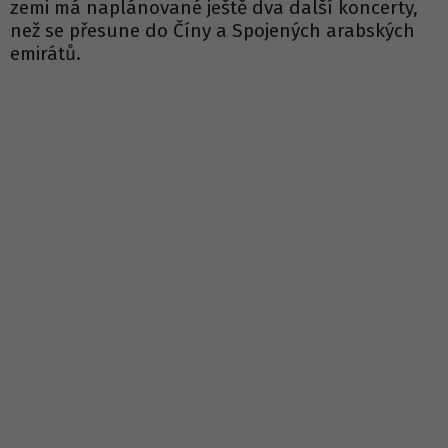
zemi má naplánované ještě dva další koncerty,
než se přesune do Číny a Spojených arabských
emirátů.