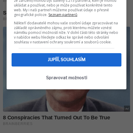
ze zařízení) mohou být sdíleny s 215 partnera, kteří je mohou
ukládat a používat, nebo je může používat konkrétně tento
web. My i naši partneři můžeme používat údaje o přesné
geografické poloze.
Seznam partnerů
Někteří dodavatelé mohou vaše osobní údaje zpracovávat na
základě oprávněného zájmu, proti kterému můžete vznést
námitku pomocí možností níže. V dolní části této stránky nebo
v nabídce webu hledejte odkaz ke správě nebo odvolání
souhlasu v nastavení ochrany soukromí a souborů cookie.
JUPÍÍÍ, SOUHLASÍM
Spravovat možnosti