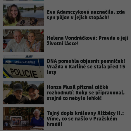
Eva Adamczyková naznačila, zda
syn půjde v jejích stopách!
Helena Vondráčková: Pravda o její
životní lásce!
DNA pomohla objasnit pomníček!
Vražda v Karlíně se stala před 15
lety
Honza Musil přiznal těžké
rozhodnutí: Roky se připravoval,
stejně to nebylo lehké!
Tajný dopis královny Alžběty II.:
Víme, co se našlo v Pražském
hradě!