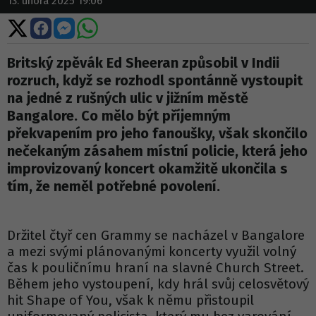
13. února 2025 19:06
Sdílet
Sdílet
Sdílet
Sdílet
na
na
na
na
X
Facebooku
Messengeru
WhatsApp
Britský zpěvák Ed Sheeran způsobil v Indii
rozruch, když se rozhodl spontánně vystoupit
na jedné z rušných ulic v jižním městě
Bangalore. Co mělo být příjemným
překvapením pro jeho fanoušky, však skončilo
nečekaným zásahem místní policie, která jeho
improvizovaný koncert okamžitě ukončila s
tím, že neměl potřebné povolení.
Držitel čtyř cen Grammy se nacházel v Bangalore
a mezi svými plánovanými koncerty využil volný
čas k pouličnímu hraní na slavné Church Street.
Během jeho vystoupení, kdy hrál svůj celosvětový
hit Shape of You, však k němu přistoupil