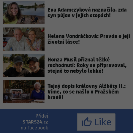
Eva Adamczyková naznačila, zda
syn půjde v jejích stopách!
Helena Vondráčková: Pravda o její
životní lásce!
Honza Musil přiznal těžké
rozhodnutí: Roky se připravoval,
stejně to nebylo lehké!
Tajný dopis královny Alžběty II.:
Víme, co se našlo v Pražském
hradě!
Přidej
Like
STARS24.cz
na Facebook