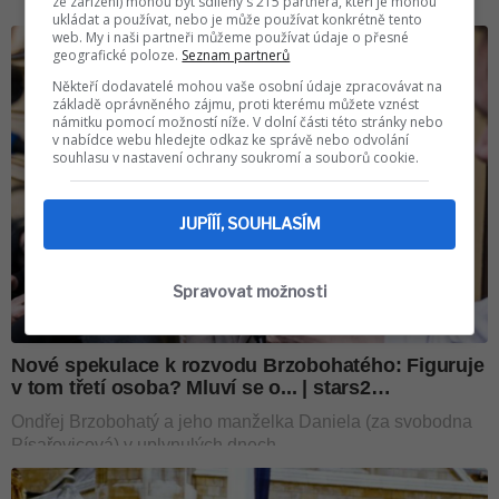
ze zařízení) mohou být sdíleny s 215 partnera, kteří je mohou
ukládat a používat, nebo je může používat konkrétně tento
web. My i naši partneři můžeme používat údaje o přesné
geografické poloze.
Seznam partnerů
Někteří dodavatelé mohou vaše osobní údaje zpracovávat na
základě oprávněného zájmu, proti kterému můžete vznést
námitku pomocí možností níže. V dolní části této stránky nebo
v nabídce webu hledejte odkaz ke správě nebo odvolání
souhlasu v nastavení ochrany soukromí a souborů cookie.
JUPÍÍÍ, SOUHLASÍM
Spravovat možnosti