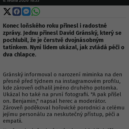
6. ledna 2026 16:53
Sdílet
Sdílet
Sdílet
Sdílet
na
na
na
na
X
Facebooku
Messengeru
WhatsApp
Konec loňského roku přinesl i radostné
zprávy. Jednu přinesl David Gránský, který se
pochlubil, že je čerstvě dvojnásobným
tatínkem. Nyní lidem ukázal, jak zvládá péči o
dva chlapce.
Gránský informoval o narození miminka na den
přesně před týdnem na instagramovém profilu,
kde zároveň odhalil jméno druhého potomka.
Ukázal ho také na první fotografii. "A pak přišel
on. Benjamin," napsal herec a moderátor.
Zároveň poděkoval hořovické porodnici a celému
jejímu personálu za neskutečný přístup, péči a
empatii.