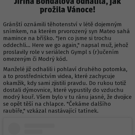
Jiřina Bohdalová odhalila, jak
prožila Vánoce!
Gránští oznámili těhotenství v létě dojemným
snímkem, na kterém prvorozený syn Mateo sahá
mamince na bříško. "Jen co jsme si trochu
oddechli… Here we go again," napsal muž, jehož
proslavily role v seriálech Gympl s (r)učením
omezeným či Modrý kód.
Manželé již odhalili i pohlaví druhého potomka,
a to prostřednictvím videa, které zachycuje
okamžik, kdy sami zjistili pravdu. Do rukou totiž
dostali dýmovnice, které vypustily do vzduchu
modrý kouř. Všem bylo v tu ránu jasné, že dvojice
se opět těší na chlapce. "Čekáme dalšího
raubíře," vzkázal nastávající tatínek.