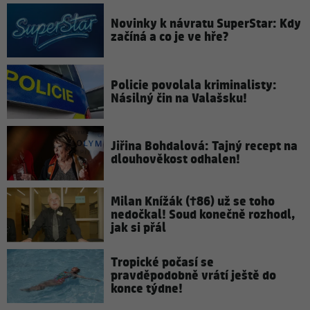
Novinky k návratu SuperStar: Kdy
začíná a co je ve hře?
Policie povolala kriminalisty:
Násilný čin na Valašsku!
Jiřina Bohdalová: Tajný recept na
dlouhověkost odhalen!
Milan Knížák (†86) už se toho
nedočkal! Soud konečně rozhodl,
jak si přál
Tropické počasí se
pravděpodobně vrátí ještě do
konce týdne!