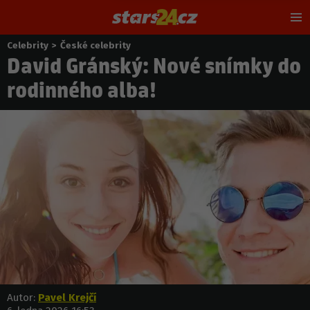
Hl
m
Celebrity
>
České celebrity
Nacházíte
David Gránský: Nové snímky do
se
zde:
rodinného alba!
Autor:
Pavel Krejčí