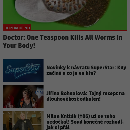
Doctor: One Teaspoon Kills All Worms in
Your Body!
Novinky k návratu SuperStar: Kdy
začíná a co je ve hře?
Jiřina Bohdalová: Tajný recept na
dlouhověkost odhalen!
Milan Knížák (†86) už se toho
nedočkal! Soud konečně rozhodl,
jak si přál