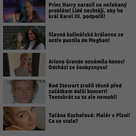
Princ Harry narazil na nečekaný
problém! Lidé nechtějí, aby ho
král Karel III. podpořil!
Slavná kulinářská královna se
ostře pustila do Meghan!
Ariana Grande oznámila konec!
Odchází ze šoubyznysu!
Rod Stewart zrušil těsně před
začátkem další koncert!
Tentokrát za to ale nemohl!
Taťána Kuchařová: Malér v Plzni!
Co se stalo?