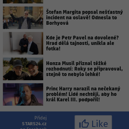
Štefan Margita popsal nešťastný
incident na oslavě! Odnesla to
Borhyová
Kde je Petr Pavel na dovolené?
Hrad dělá tajnosti, unikla ale
fotka!
Honza Musil přiznal těžké
rozhodnutí: Roky se připravoval,
stejně to nebylo lehké!
Princ Harry narazil na nečekaný
problém! Lidé nechtějí, aby ho
král Karel III. podpořil!
Přidej
Like
STARS24.cz