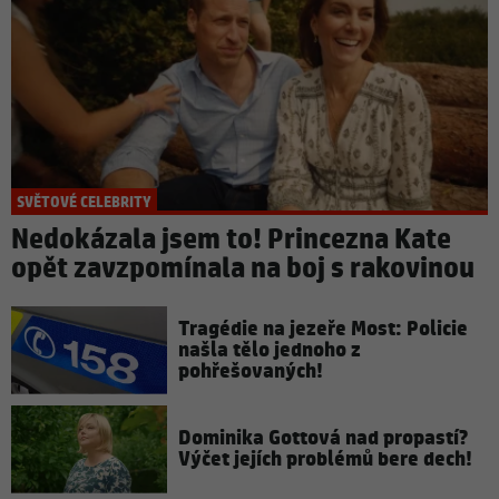
SVĚTOVÉ CELEBRITY
Nedokázala jsem to! Princezna Kate
opět zavzpomínala na boj s rakovinou
Tragédie na jezeře Most: Policie
našla tělo jednoho z
pohřešovaných!
Dominika Gottová nad propastí?
Výčet jejích problémů bere dech!