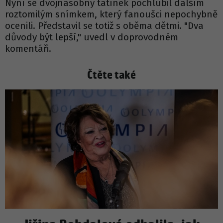
Nyní se dvojnásobný tatínek pochlubil dalším
roztomilým snímkem, který fanoušci nepochybně
ocenili. Představil se totiž s oběma dětmi. "Dva
důvody být lepší," uvedl v doprovodném
komentáři.
Čtěte také