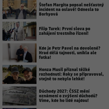
Štefan Margita popsal nešťastný
incident na oslavě! Odnesla to
Borhyová
Filip Turek: První slova po
zahájení trestního řízení!
Kde je Petr Pavel na dovolené?
Hrad dělá tajnosti, unikla ale
fotka!
Honza Musil přiznal těžké
rozhodnutí: Roky se připravoval,
stejně to nebylo lehké!
Důchody 2027: ČSSZ mění
oznámení o zvýšení důchodů?
Víme, kde ho lidé najdou!