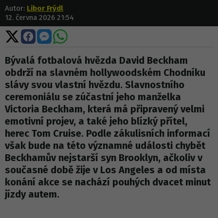
Autor:
Libor Frýdl
12. června 2026 21:54
Sdílet
Sdílet
Sdílet
Sdílet
na
na
na
na
X
Facebooku
Messengeru
WhatsApp
Bývalá fotbalová hvězda David Beckham
obdrží na slavném hollywoodském Chodníku
slávy svou vlastní hvězdu. Slavnostního
ceremoniálu se zúčastní jeho manželka
Victoria Beckham, která má připravený velmi
emotivní projev, a také jeho blízký přítel,
herec Tom Cruise. Podle zákulisních informací
však bude na této významné události chybět
Beckhamův nejstarší syn Brooklyn, ačkoliv v
současné době žije v Los Angeles a od místa
konání akce se nachází pouhých dvacet minut
jízdy autem.