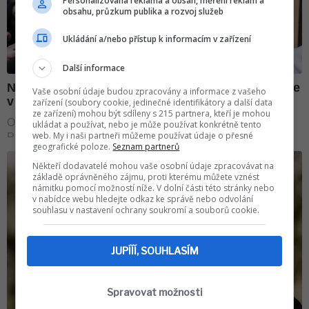
Personalizovaná reklama a obsah, měření reklam a
obsahu, průzkum publika a rozvoj služeb
Ukládání a/nebo přístup k informacím v zařízení
Další informace
Vaše osobní údaje budou zpracovány a informace z vašeho
zařízení (soubory cookie, jedinečné identifikátory a další data
ze zařízení) mohou být sdíleny s 215 partnera, kteří je mohou
ukládat a používat, nebo je může používat konkrétně tento
web. My i naši partneři můžeme používat údaje o přesné
geografické poloze.
Seznam partnerů
Někteří dodavatelé mohou vaše osobní údaje zpracovávat na
základě oprávněného zájmu, proti kterému můžete vznést
námitku pomocí možností níže. V dolní části této stránky nebo
v nabídce webu hledejte odkaz ke správě nebo odvolání
souhlasu v nastavení ochrany soukromí a souborů cookie.
JUPÍÍÍ, SOUHLASÍM
Spravovat možnosti