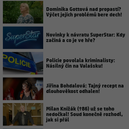
Dominika Gottová nad propastí?
Výčet jejích problémů bere dech!
Novinky k návratu SuperStar: Kdy
začíná a co je ve hře?
Policie povolala kriminalisty:
Násilný čin na Valašsku!
Jiřina Bohdalová: Tajný recept na
dlouhověkost odhalen!
Milan Knížák (†86) už se toho
nedočkal! Soud konečně rozhodl,
jak si přál