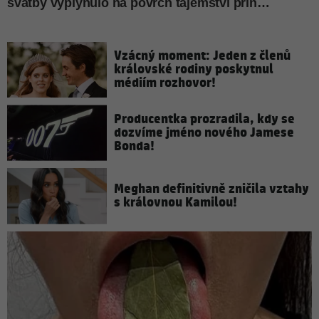
Vzácný moment: Jeden z členů
královské rodiny poskytnul
médiím rozhovor!
Producentka prozradila, kdy se
dozvíme jméno nového Jamese
Bonda!
Meghan definitivně zničila vztahy
s královnou Kamilou!