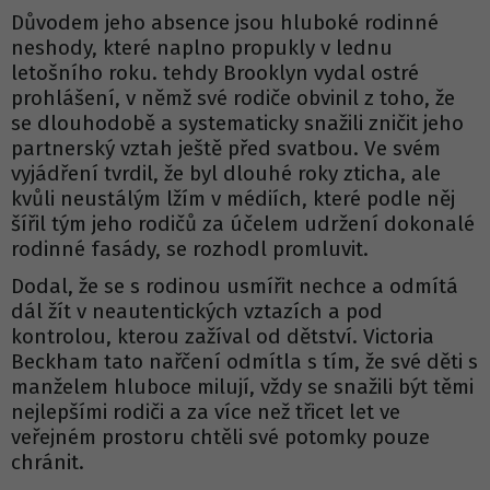
Důvodem jeho absence jsou hluboké rodinné
neshody, které naplno propukly v lednu
letošního roku. tehdy Brooklyn vydal ostré
prohlášení, v němž své rodiče obvinil z toho, že
se dlouhodobě a systematicky snažili zničit jeho
partnerský vztah ještě před svatbou. Ve svém
vyjádření tvrdil, že byl dlouhé roky zticha, ale
kvůli neustálým lžím v médiích, které podle něj
šířil tým jeho rodičů za účelem udržení dokonalé
rodinné fasády, se rozhodl promluvit.
Dodal, že se s rodinou usmířit nechce a odmítá
dál žít v neautentických vztazích a pod
kontrolou, kterou zažíval od dětství. Victoria
Beckham tato nařčení odmítla s tím, že své děti s
manželem hluboce milují, vždy se snažili být těmi
nejlepšími rodiči a za více než třicet let ve
veřejném prostoru chtěli své potomky pouze
chránit.