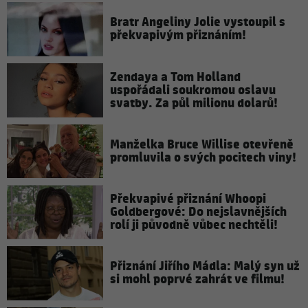
Bratr Angeliny Jolie vystoupil s
překvapivým přiznáním!
Zendaya a Tom Holland
uspořádali soukromou oslavu
svatby. Za půl milionu dolarů!
Manželka Bruce Willise otevřeně
promluvila o svých pocitech viny!
Překvapivé přiznání Whoopi
Goldbergové: Do nejslavnějších
rolí ji původně vůbec nechtěli!
Přiznání Jiřího Mádla: Malý syn už
si mohl poprvé zahrát ve filmu!