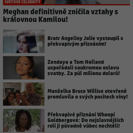
SVĚTOVÉ CELEBRITY
Meghan definitivně zničila vztahy s
královnou Kamilou!
Bratr Angeliny Jolie vystoupil s
překvapivým přiznáním!
Zendaya a Tom Holland
uspořádali soukromou oslavu
svatby. Za půl milionu dolarů!
Manželka Bruce Willise otevřeně
promluvila o svých pocitech viny!
Překvapivé přiznání Whoopi
Goldbergové: Do nejslavnějších
rolí ji původně vůbec nechtěli!