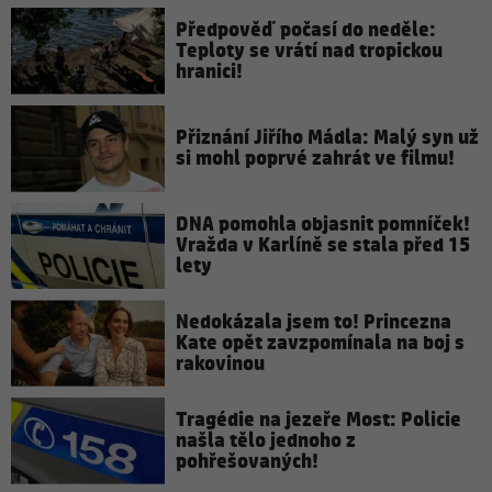
Předpověď počasí do neděle:
Teploty se vrátí nad tropickou
hranici!
Přiznání Jiřího Mádla: Malý syn už
si mohl poprvé zahrát ve filmu!
DNA pomohla objasnit pomníček!
Vražda v Karlíně se stala před 15
lety
Nedokázala jsem to! Princezna
Kate opět zavzpomínala na boj s
rakovinou
Tragédie na jezeře Most: Policie
našla tělo jednoho z
pohřešovaných!