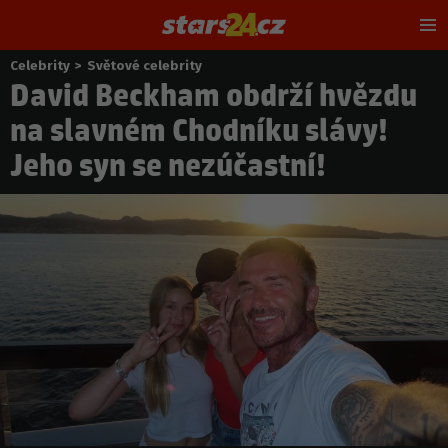
Hl
m
Celebrity
>
Světové celebrity
Nacházíte
David Beckham obdrží hvězdu
se
zde:
na slavném Chodníku slávy!
Jeho syn se nezúčastní!