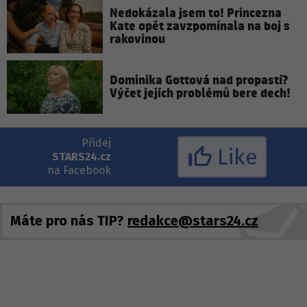
Nedokázala jsem to! Princezna
Kate opět zavzpomínala na boj s
rakovinou
Dominika Gottová nad propastí?
Výčet jejích problémů bere dech!
Přidej
Like
STARS24.cz
na Facebook
Máte pro nás TIP?
redakce@stars24.cz