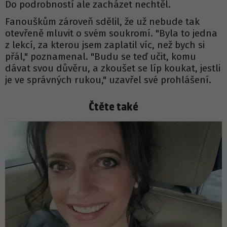
Do podrobností ale zacházet nechtěl.
Fanouškům zároveň sdělil, že už nebude tak
otevřeně mluvit o svém soukromí. "Byla to jedna
z lekcí, za kterou jsem zaplatil víc, než bych si
přál," poznamenal. "Budu se teď učit, komu
dávat svou důvěru, a zkoušet se líp koukat, jestli
je ve správných rukou," uzavřel své prohlášení.
Čtěte také