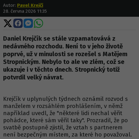
Autor:
Pavel Krejčí
28. června 2026 11:35
Sdílet
Sdílet
Sdílet
Sdílet
na
na
na
na
X
Facebooku
Messengeru
WhatsApp
Daniel Krejčík se stále vzpamatovává z
nedávného rozchodu. Není to v jeho životě
poprvé, už v minulosti se rozešel s Matějem
Stropnickým. Nebylo to ale ve zlém, což se
ukazuje i v těchto dnech. Stropnický totiž
potvrdil velký návrat.
Krejčík v uplynulých týdnech oznámil rozvod s
manželem v rozsáhlém prohlášením, v němž
například uvedl, že "některé lidi nechal věřit
pohádce, které sám věřil taky". Prozradil, že po
svatbě postupně zjistil, že vztah s partnerem
není bezpečným místem, za které ho považoval.