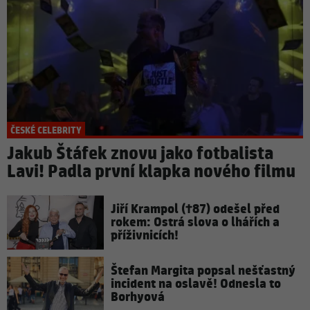
ČESKÉ CELEBRITY
Jakub Štáfek znovu jako fotbalista
Lavi! Padla první klapka nového filmu
Jiří Krampol (†87) odešel před
rokem: Ostrá slova o lhářích a
příživnicích!
Štefan Margita popsal nešťastný
incident na oslavě! Odnesla to
Borhyová