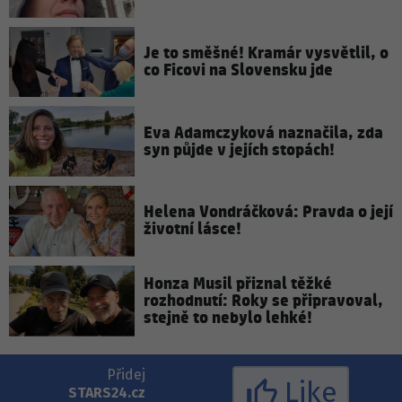
Je to směšné! Kramár vysvětlil, o
co Ficovi na Slovensku jde
Eva Adamczyková naznačila, zda
syn půjde v jejích stopách!
Helena Vondráčková: Pravda o její
životní lásce!
Honza Musil přiznal těžké
rozhodnutí: Roky se připravoval,
stejně to nebylo lehké!
Přidej
Like
STARS24.cz