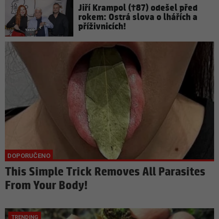
Jiří Krampol (†87) odešel před
rokem: Ostrá slova o lhářích a
příživnicích!
This Simple Trick Removes All Parasites
From Your Body!