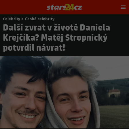
Hl
m
Celebrity
>
České celebrity
Nacházíte
Další zvrat v životě Daniela
se
zde:
Krejčíka? Matěj Stropnický
potvrdil návrat!