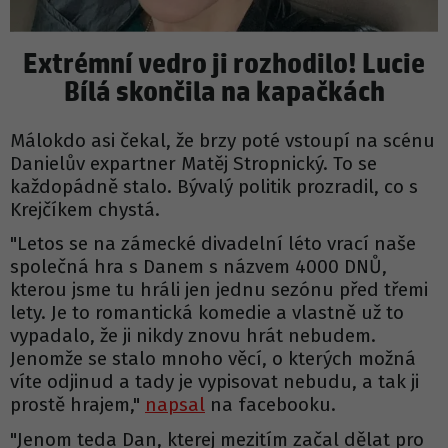
Extrémní vedro ji rozhodilo! Lucie
Bílá skončila na kapačkách
Málokdo asi čekal, že brzy poté vstoupí na scénu
Danielův expartner Matěj Stropnický. To se
každopádně stalo. Bývalý politik prozradil, co s
Krejčíkem chystá.
"Letos se na zámecké divadelní léto vrací naše
společná hra s Danem s názvem 4000 DNŮ,
kterou jsme tu hráli jen jednu sezónu před třemi
lety. Je to romantická komedie a vlastně už to
vypadalo, že ji nikdy znovu hrát nebudem.
Jenomže se stalo mnoho věcí, o kterých možná
víte odjinud a tady je vypisovat nebudu, a tak ji
prostě hrajem,"
napsal
na facebooku.
"Jenom teda Dan, kterej mezitím začal dělat pro