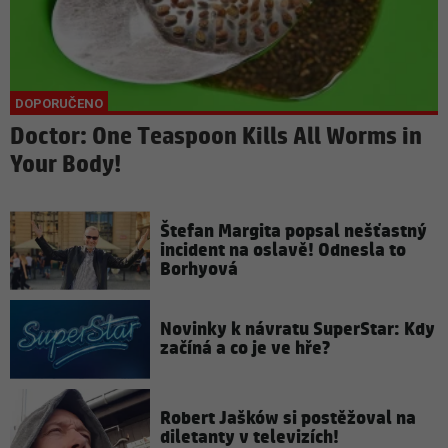
Doctor: One Teaspoon Kills All Worms in
Your Body!
Štefan Margita popsal nešťastný
incident na oslavě! Odnesla to
Borhyová
Novinky k návratu SuperStar: Kdy
začíná a co je ve hře?
Robert Jašków si postěžoval na
diletanty v televizích!