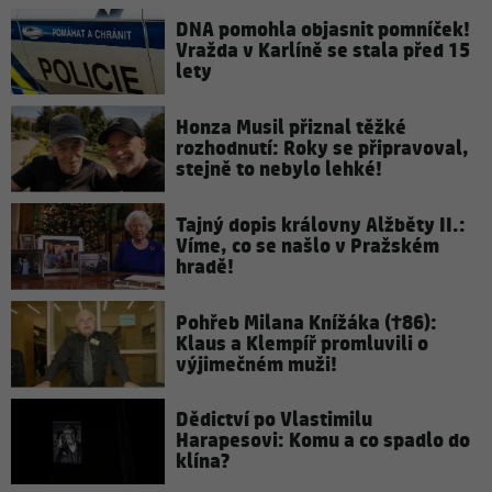
DNA pomohla objasnit pomníček!
Vražda v Karlíně se stala před 15
lety
Honza Musil přiznal těžké
rozhodnutí: Roky se připravoval,
stejně to nebylo lehké!
Tajný dopis královny Alžběty II.:
Víme, co se našlo v Pražském
hradě!
Pohřeb Milana Knížáka (†86):
Klaus a Klempíř promluvili o
výjimečném muži!
Dědictví po Vlastimilu
Harapesovi: Komu a co spadlo do
klína?