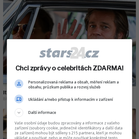
Chci zprávy o celebritách ZDARMA!
Personalizovaná reklama a obsah, měření reklam a
obsahu, průzkum publika a rozvoj služeb
Ukládání a/nebo přístup k informacím v zařízení
Další informace
Vaše osobní údaje budou zpracovány a informace z vašeho
zařízení (soubory cookie, jedinečné identifikátory a další data
ze zařízení) mohou být sdíleny s 215 partnera, kteří je mohou
ukládat a používat, nebo je může používat konkrétně tento