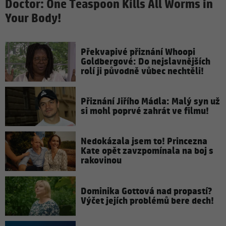
Doctor: One Teaspoon Kills All Worms in
Your Body!
Překvapivé přiznání Whoopi
Goldbergové: Do nejslavnějších
rolí ji původně vůbec nechtěli!
Přiznání Jiřího Mádla: Malý syn už
si mohl poprvé zahrát ve filmu!
Nedokázala jsem to! Princezna
Kate opět zavzpomínala na boj s
rakovinou
Dominika Gottová nad propastí?
Výčet jejích problémů bere dech!