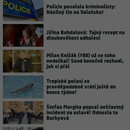
Policie povolala kriminalisty:
Násilný čin na Valašsku!
Jiřina Bohdalová: Tajný recept na
dlouhověkost odhalen!
Milan Knížák (†86) už se toho
nedočkal! Soud konečně rozhodl,
jak si přál
Tropické počasí se
pravděpodobně vrátí ještě do
konce týdne!
Štefan Margita popsal nešťastný
incident na oslavě! Odnesla to
Borhyová