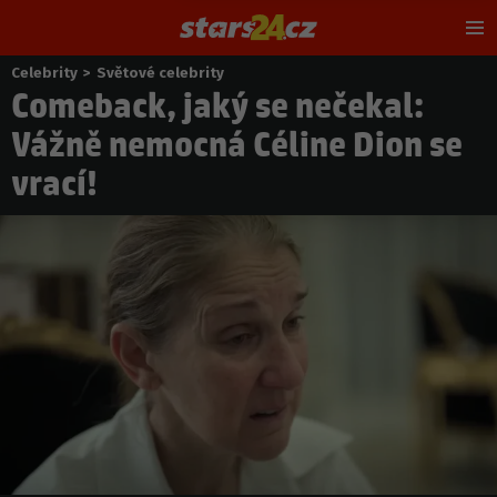
Hl
m
Celebrity
>
Světové celebrity
Nacházíte
Comeback, jaký se nečekal:
se
zde:
Vážně nemocná Céline Dion se
vrací!