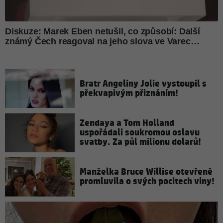
Bratr Angeliny Jolie vystoupil s
překvapivým přiznáním!
Zendaya a Tom Holland
uspořádali soukromou oslavu
svatby. Za půl milionu dolarů!
Manželka Bruce Willise otevřeně
promluvila o svých pocitech viny!