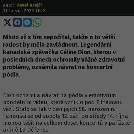
Autor:
Pavel Krejčí
31. března 2026 11:42
Sdílet
Sdílet
Sdílet
Sdílet
na
na
na
na
X
Facebooku
Messengeru
WhatsApp
Nikdo už s tím nepočítal, takže o to větší
radost by měla zavládnout. Legendární
kanadská zpěvačka Céline Dion, kterou v
posledních dnech ochromily vážné zdravotní
problémy, oznámila návrat na koncertní
pódia.
Dion oznámila návrat na pódia v emotivním
pondělním videu, které vzniklo pod Eiffelovou
věží. Stalo se tak v den jejích 58. narozenin.
Fanoušci se od soboty 12. září do středy 14. října
mohou těšit na celkem deset koncertů v pařížské
aréně La Défense.