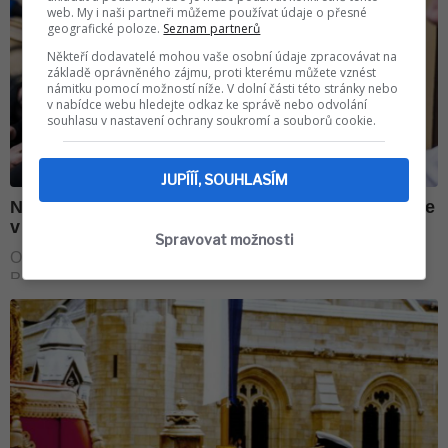
web. My i naši partneři můžeme používat údaje o přesné
geografické poloze.
Seznam partnerů
Někteří dodavatelé mohou vaše osobní údaje zpracovávat na
základě oprávněného zájmu, proti kterému můžete vznést
námitku pomocí možností níže. V dolní části této stránky nebo
v nabídce webu hledejte odkaz ke správě nebo odvolání
souhlasu v nastavení ochrany soukromí a souborů cookie.
JUPÍÍÍ, SOUHLASÍM
Spravovat možnosti