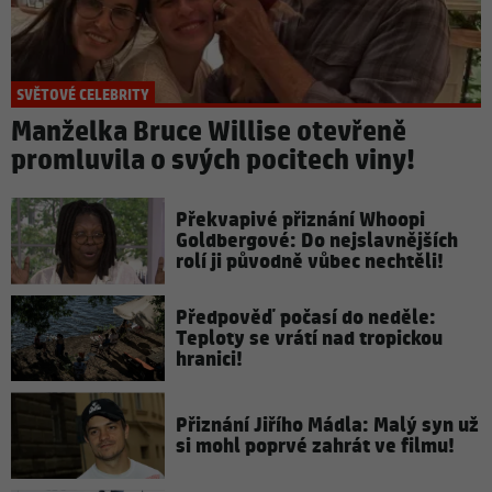
SVĚTOVÉ CELEBRITY
Manželka Bruce Willise otevřeně
promluvila o svých pocitech viny!
Překvapivé přiznání Whoopi
Goldbergové: Do nejslavnějších
rolí ji původně vůbec nechtěli!
Předpověď počasí do neděle:
Teploty se vrátí nad tropickou
hranici!
Přiznání Jiřího Mádla: Malý syn už
si mohl poprvé zahrát ve filmu!