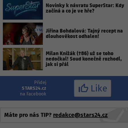
Novinky k návratu SuperStar: Kdy
začíná a co je ve hře?
Jiřina Bohdalová: Tajný recept na
dlouhověkost odhalen!
Milan Knížák (†86) už se toho
nedočkal! Soud konečně rozhodl,
jak si přál
Přidej
Like
STARS24.cz
na Facebook
Máte pro nás TIP?
redakce@stars24.cz