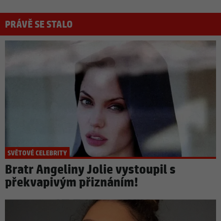
PRÁVĚ SE STALO
SVĚTOVÉ CELEBRITY
Bratr Angeliny Jolie vystoupil s
překvapivým přiznáním!