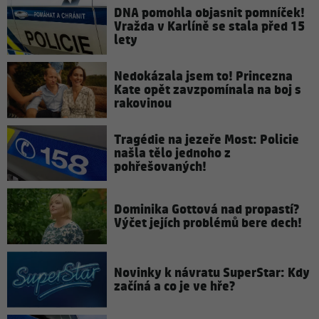
DNA pomohla objasnit pomníček!
Vražda v Karlíně se stala před 15
lety
Nedokázala jsem to! Princezna
Kate opět zavzpomínala na boj s
rakovinou
Tragédie na jezeře Most: Policie
našla tělo jednoho z
pohřešovaných!
Dominika Gottová nad propastí?
Výčet jejích problémů bere dech!
Novinky k návratu SuperStar: Kdy
začíná a co je ve hře?