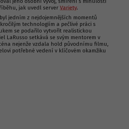
val jeho osobní vývoj, smíření s minulostí
říběhu, jak uvedl server
Variety
.
 byl jedním z nejdojemnějších momentů
kročilým technologiím a pečlivé práci s
ukem se podařilo vytvořit realistickou
niel LaRusso setkává se svým mentorem v
scéna nejenže vzdala hold původnímu filmu,
ielovi potřebné vedení v klíčovém okamžiku