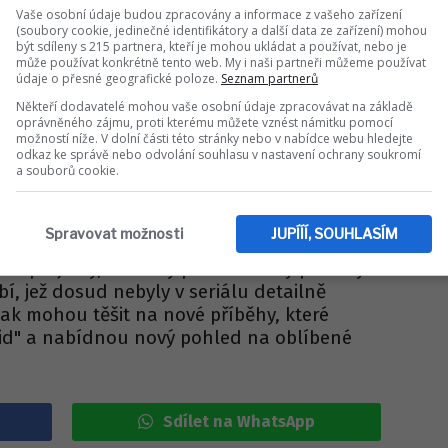
Vaše osobní údaje budou zpracovány a informace z vašeho zařízení
(soubory cookie, jedinečné identifikátory a další data ze zařízení) mohou
být sdíleny s 215 partnera, kteří je mohou ukládat a používat, nebo je
může používat konkrétně tento web. My i naši partneři můžeme používat
údaje o přesné geografické poloze.
Seznam partnerů
Někteří dodavatelé mohou vaše osobní údaje zpracovávat na základě
ČESKÉ CELEBRITY
oprávněného zájmu, proti kterému můžete vznést námitku pomocí
možností níže. V dolní části této stránky nebo v nabídce webu hledejte
šová a Přemek Forejt:
odkaz ke správě nebo odvolání souhlasu v nastavení ochrany soukromí
a souborů cookie.
ali důvod k žárlivosti!
Spravovat možnosti
JUPÍÍÍ, SOUHLASÍM
" se tvůrci zaměřují na rozšíření univerza
nové projekty, které by prozkoumaly příběhy
í, jež dosud nebyly v seriálu detailně
ak mohou těšit na nové příběhy, které
Kid" a nabídnou nový pohled na oblíbené
Sdílet na WhatsApp