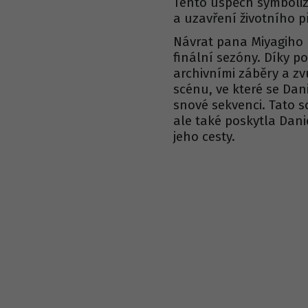
Tento úspěch symbolizo
a uzavření životního p
Návrat pana Miyagiho
finální sezóny. Díky po
archivními záběry a zv
scénu, ve které se Da
snové sekvenci. Tato 
ale také poskytla Dan
jeho cesty.