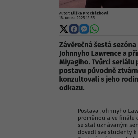
Autor:
Eliška Procházková
18. února 2025 13:55
Sdílet
Sdílet
Sdílet
Sdílet
na
na
na
na
X
Facebooku
Messengeru
WhatsApp
Závěrečná šestá sezóna 
Johnnyho Lawrence a při
Miyagiho. Tvůrci seriálu 
postavu původně ztvárn
konzultovali s jeho rodi
odkazu.
Postava Johnnyho Law
proměnou a ve finále 
se stal uznávaným sen
dovedl své studenty k 