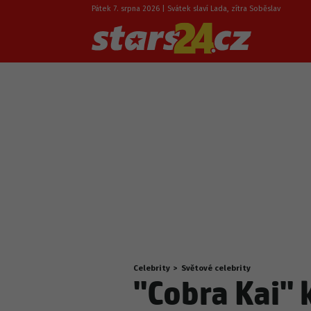
Pátek 7. srpna 2026 | Svátek slaví Lada, zítra Soběslav
Celebrity
>
Světové celebrity
Nacházíte
"Cobra Kai" 
se
zde: