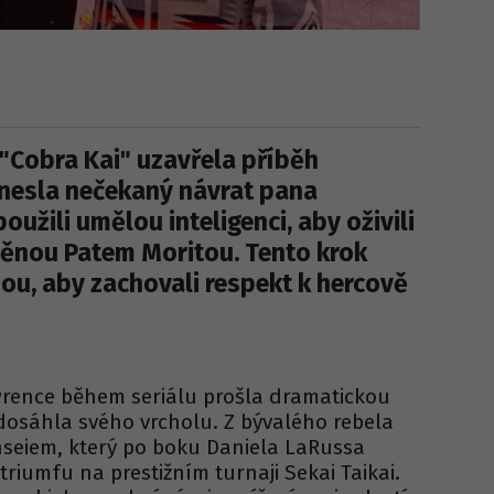
"Cobra Kai" uzavřela příběh
nesla nečekaný návrat pana
použili umělou inteligenci, aby oživili
ěnou Patem Moritou. Tento krok
nou, aby zachovali respekt k hercově
rence během seriálu prošla dramatickou
dosáhla svého vrcholu. Z bývalého rebela
seiem, který po boku Daniela LaRussa
triumfu na prestižním turnaji Sekai Taikai.