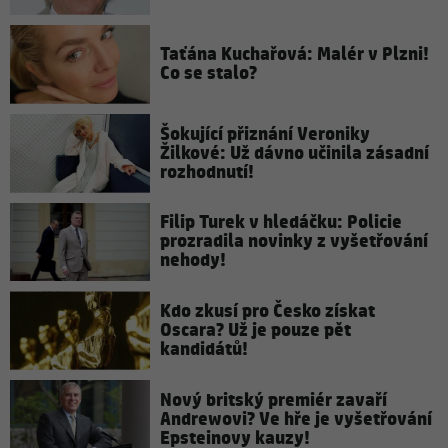
Taťána Kuchařová: Malér v Plzni!
Co se stalo?
Šokující přiznání Veroniky
Žilkové: Už dávno učinila zásadní
rozhodnutí!
Filip Turek v hledáčku: Policie
prozradila novinky z vyšetřování
nehody!
Kdo zkusí pro Česko získat
Oscara? Už je pouze pět
kandidátů!
Nový britský premiér zavaří
Andrewovi? Ve hře je vyšetřování
Epsteinovy kauzy!