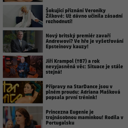
Šokující přiznání Veroniky
Žilkové: Už dávno učinila zásadní
rozhodnutí!
Nový britský premiér zavaří
Andrewovi? Ve hře je vyšetřování
Epsteinovy kauzy!
Jiří Krampol (†87) a rok
nevyjasněná věc: Situace je stále
stejná!
Přípravy na StarDance jsou v
plném proudu: Adriana Mašková
popsala první trénink!
Princezna Eugenie je
trojnásobnou maminkou! Rodila v
Portugalsku