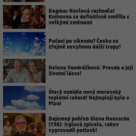
Dagmar Havlová rozhodla!
Knihovna se definitivně smířila s
velkými změnami
Počasí po víkendu? Česku se
zřejmě nevyhnou další tropy!
Helena Vondráčková: Pravda o její
životní lásce!
Úterý nabídlo nový moravský
teplotní rekord! Nejtepleji bylo v
Plzni
Dojemný pohřeb Glena Hansarda
(†56): Irglová zpívala, rakev
vyprovodil potlesk!