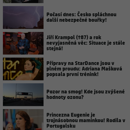
Počasí dnes: Česko spláchnou
další nebezpečné bouřky!
Jiří Krampol (†87) a rok
nevyjasněná věc: Situace je stále
stejná!
Přípravy na StarDance jsou v
plném proudu: Adriana Mašková
popsala první trénink!
Pozor na smog! Kde jsou zvýšené
hodnoty ozonu?
Princezna Eugenie je
trojnásobnou maminkou! Rodila v
Portugalsku