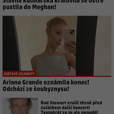
Slavná kulinářská královna se ostře
pustila do Meghan!
SVĚTOVÉ CELEBRITY
Ariana Grande oznámila konec!
Odchází ze šoubyznysu!
Rod Stewart zrušil těsně před
začátkem další koncert!
Tentokrát za to ale nemohl!