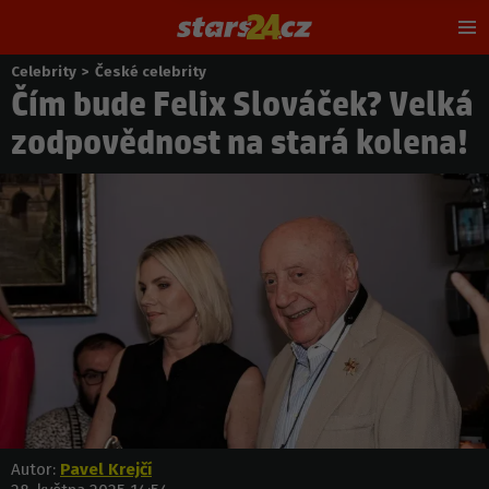
Hl
m
Celebrity
>
České celebrity
Nacházíte
Čím bude Felix Slováček? Velká
se
zde:
zodpovědnost na stará kolena!
Autor:
Pavel Krejčí