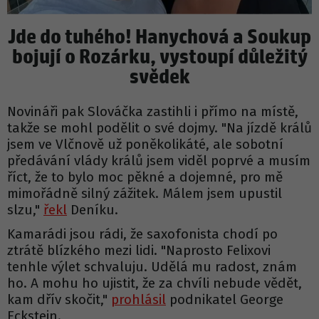
Jde do tuhého! Hanychová a Soukup
bojují o Rozárku, vystoupí důležitý
svědek
Novináři pak Slováčka zastihli i přímo na místě,
takže se mohl podělit o své dojmy. "Na jízdě králů
jsem ve Vlčnově už poněkolikáté, ale sobotní
předávání vlády králů jsem viděl poprvé a musím
říct, že to bylo moc pěkné a dojemné, pro mě
mimořádně silný zážitek. Málem jsem upustil
slzu,"
řekl
Deníku.
Kamarádi jsou rádi, že saxofonista chodí po
ztrátě blízkého mezi lidi. "Naprosto Felixovi
tenhle výlet schvaluju. Udělá mu radost, znám
ho. A mohu ho ujistit, že za chvíli nebude vědět,
kam dřív skočit,"
prohlásil
podnikatel George
Eckstein.