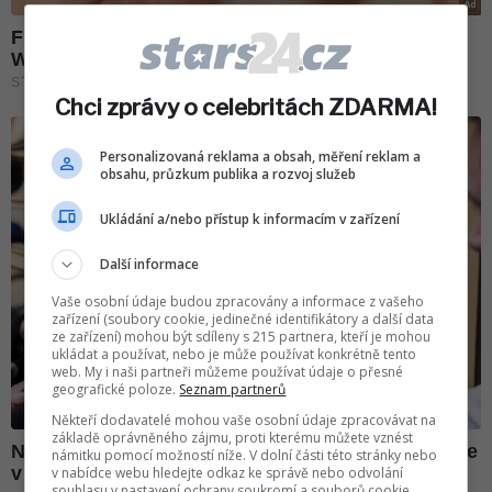
Chci zprávy o celebritách ZDARMA!
Personalizovaná reklama a obsah, měření reklam a
obsahu, průzkum publika a rozvoj služeb
Ukládání a/nebo přístup k informacím v zařízení
Další informace
Vaše osobní údaje budou zpracovány a informace z vašeho
zařízení (soubory cookie, jedinečné identifikátory a další data
ze zařízení) mohou být sdíleny s 215 partnera, kteří je mohou
ukládat a používat, nebo je může používat konkrétně tento
web. My i naši partneři můžeme používat údaje o přesné
geografické poloze.
Seznam partnerů
Někteří dodavatelé mohou vaše osobní údaje zpracovávat na
základě oprávněného zájmu, proti kterému můžete vznést
námitku pomocí možností níže. V dolní části této stránky nebo
v nabídce webu hledejte odkaz ke správě nebo odvolání
souhlasu v nastavení ochrany soukromí a souborů cookie.