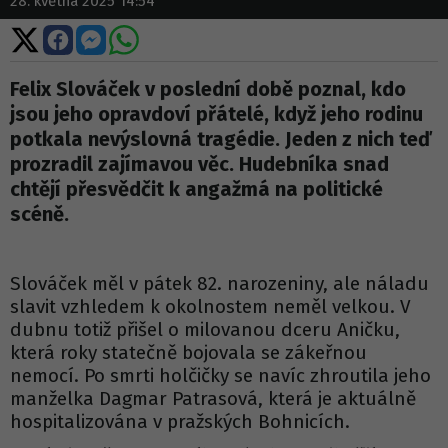
28. května 2025 14:54
Sdílet
Sdílet
Sdílet
Sdílet
na
na
na
na
X
Facebooku
Messengeru
WhatsApp
Felix Slováček v poslední době poznal, kdo
jsou jeho opravdoví přátelé, když jeho rodinu
potkala nevýslovná tragédie. Jeden z nich teď
prozradil zajímavou věc. Hudebníka snad
chtějí přesvědčit k angažmá na politické
scéně.
Slováček měl v pátek 82. narozeniny, ale náladu
slavit vzhledem k okolnostem neměl velkou. V
dubnu totiž přišel o milovanou dceru Aničku,
která roky statečně bojovala se zákeřnou
nemocí. Po smrti holčičky se navíc zhroutila jeho
manželka Dagmar Patrasová, která je aktuálně
hospitalizována v pražských Bohnicích.