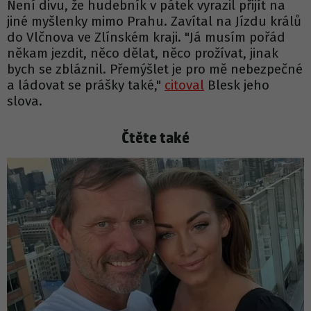
Není divu, že hudebník v pátek vyrazil přijít na
jiné myšlenky mimo Prahu. Zavítal na Jízdu králů
do Vlčnova ve Zlínském kraji. "Já musím pořád
někam jezdit, něco dělat, něco prožívat, jinak
bych se zbláznil. Přemýšlet je pro mě nebezpečné
a ládovat se prášky také,"
citoval
Blesk jeho
slova.
Čtěte také