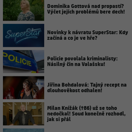
Dominika Gottová nad propastí?
Výčet jejích problémů bere dech!
Novinky k návratu SuperStar: Kdy
začíná a co je ve hře?
Policie povolala kriminalisty:
Násilný čin na Valašsku!
Jiřina Bohdalová: Tajný recept na
dlouhověkost odhalen!
Milan Knížák (†86) už se toho
nedočkal! Soud konečně rozhodl,
jak si přál