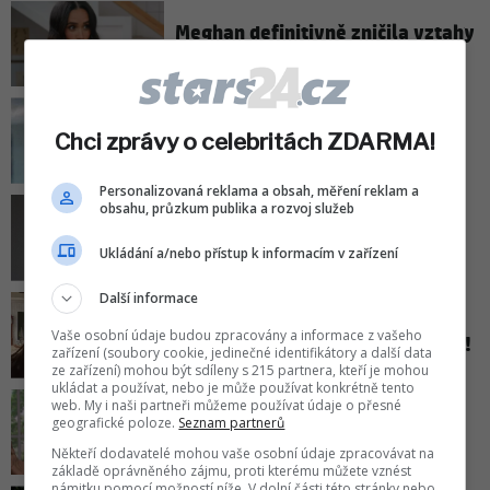
Meghan definitivně zničila vztahy
s královnou Kamilou!
Bratr Angeliny Jolie vystoupil s
Chci zprávy o celebritách ZDARMA!
překvapivým přiznáním!
Personalizovaná reklama a obsah, měření reklam a
obsahu, průzkum publika a rozvoj služeb
Zendaya a Tom Holland
uspořádali soukromou oslavu
Ukládání a/nebo přístup k informacím v zařízení
svatby. Za půl milionu dolarů!
Další informace
Manželka Bruce Willise otevřeně
Vaše osobní údaje budou zpracovány a informace z vašeho
promluvila o svých pocitech viny!
zařízení (soubory cookie, jedinečné identifikátory a další data
ze zařízení) mohou být sdíleny s 215 partnera, kteří je mohou
ukládat a používat, nebo je může používat konkrétně tento
web. My i naši partneři můžeme používat údaje o přesné
Překvapivé přiznání Whoopi
geografické poloze.
Seznam partnerů
Goldbergové: Do nejslavnějších
rolí ji původně vůbec nechtěli!
Někteří dodavatelé mohou vaše osobní údaje zpracovávat na
základě oprávněného zájmu, proti kterému můžete vznést
námitku pomocí možností níže. V dolní části této stránky nebo