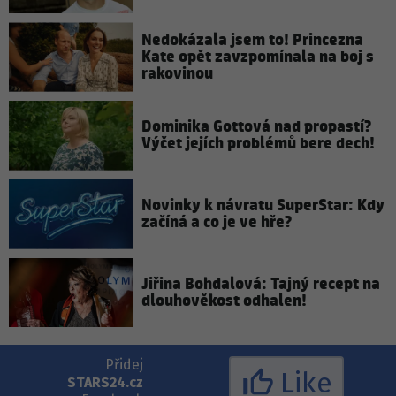
Nedokázala jsem to! Princezna
Kate opět zavzpomínala na boj s
rakovinou
Dominika Gottová nad propastí?
Výčet jejích problémů bere dech!
Novinky k návratu SuperStar: Kdy
začíná a co je ve hře?
Jiřina Bohdalová: Tajný recept na
dlouhověkost odhalen!
Přidej
Like
STARS24.cz