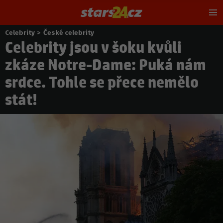
Hl
m
Celebrity
>
České celebrity
Nacházíte
Celebrity jsou v šoku kvůli
se
zde:
zkáze Notre-Dame: Puká nám
srdce. Tohle se přece nemělo
stát!