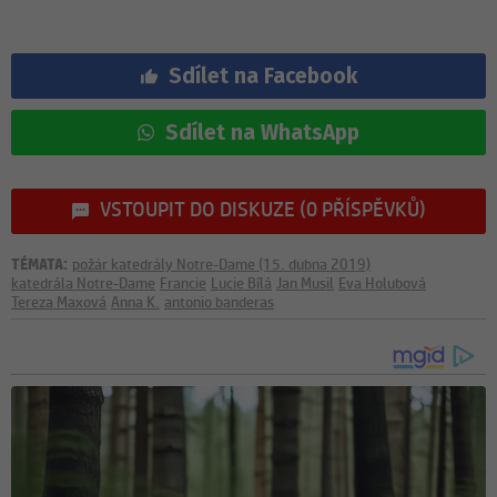
Sdílet na Facebook
Sdílet na WhatsApp
VSTOUPIT DO DISKUZE (0 PŘÍSPĚVKŮ)
TÉMATA:
požár katedrály Notre-Dame (15. dubna 2019)
katedrála Notre-Dame
Francie
Lucie Bílá
Jan Musil
Eva Holubová
Tereza Maxová
Anna K.
antonio banderas