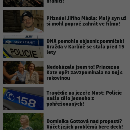
hranici!
Přiznání Jiřího Mádla: Malý syn už
si mohl poprvé zahrát ve filmu!
DNA pomohla objasnit pomníček!
Vražda v Karlíně se stala před 15
lety
Nedokázala jsem to! Princezna
Kate opět zavzpomínala na boj s
rakovinou
Tragédie na jezeře Most: Policie
našla tělo jednoho z
pohřešovaných!
Dominika Gottová nad propastí?
Výčet jejích problémů bere dech!