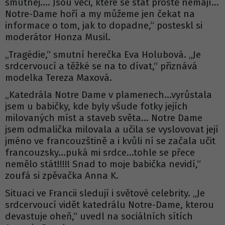
smutnej.… Jsou věci, které se stát prostě nemají…
Notre-Dame hoří a my můžeme jen čekat na
informace o tom, jak to dopadne,“ posteskl si
moderátor Honza Musil.
„Tragédie,“ smutní herečka Eva Holubová. „Je
srdcervoucí a těžké se na to dívat,“ přiznává
modelka Tereza Maxová.
„Katedrála Notre Dame v plamenech...vyrůstala
jsem u babičky, kde byly všude fotky jejích
milovaných míst a staveb světa… Notre Dame
jsem odmalička milovala a učila se vyslovovat její
jméno ve francouzštině a i kvůli ní se začala učit
francouzsky...puká mi srdce...tohle se přece
nemělo stát!!!!! Snad to moje babička nevidí,“
zoufá si zpěvačka Anna K.
Situaci ve Francii sledují i světové celebrity. „Je
srdcervoucí vidět katedrálu Notre-Dame, kterou
devastuje oheň,“ uvedl na sociálních sítích