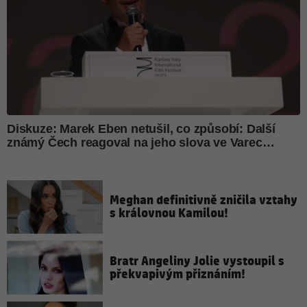
Meghan definitivně zničila vztahy
s královnou Kamilou!
Bratr Angeliny Jolie vystoupil s
překvapivým přiznáním!