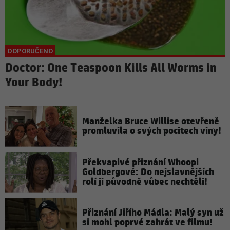
Doctor: One Teaspoon Kills All Worms in
Your Body!
Manželka Bruce Willise otevřeně
promluvila o svých pocitech viny!
Překvapivé přiznání Whoopi
Goldbergové: Do nejslavnějších
rolí ji původně vůbec nechtěli!
Přiznání Jiřího Mádla: Malý syn už
si mohl poprvé zahrát ve filmu!