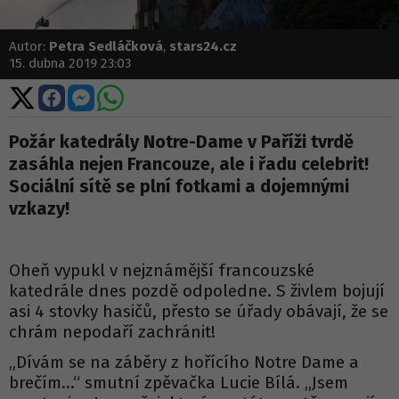
Autor:
Petra Sedláčková
,
stars24.cz
15. dubna 2019 23:03
Sdílet
Sdílet
Sdílet
Sdílet
na
na
na
na
X
Facebooku
Messengeru
WhatsApp
Požár katedrály Notre-Dame v Paříži tvrdě
zasáhla nejen Francouze, ale i řadu celebrit!
Sociální sítě se plní fotkami a dojemnými
vzkazy!
Oheň vypukl v nejznámější francouzské
katedrále dnes pozdě odpoledne. S živlem bojují
asi 4 stovky hasičů, přesto se úřady obávají, že se
chrám nepodaří zachránit!
„Dívám se na záběry z hořícího Notre Dame a
brečím…“ smutní zpěvačka Lucie Bílá. „Jsem