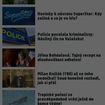
Novinky k návratu SuperStar: Kdy
začíná a co je ve hře?
Policie povolala kriminalisty:
Násilný čin na Valašsku!
Jiřina Bohdalová: Tajný recept na
dlouhověkost odhalen!
Milan Knížák (†86) už se toho
nedočkal! Soud konečně rozhodl,
jak si přál
Tropické počasí se
pravděpodobně vrátí ještě do
konce týdne!