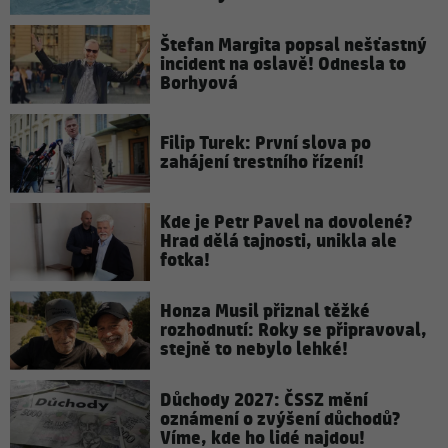
Štefan Margita popsal nešťastný
incident na oslavě! Odnesla to
Borhyová
Filip Turek: První slova po
zahájení trestního řízení!
Kde je Petr Pavel na dovolené?
Hrad dělá tajnosti, unikla ale
fotka!
Honza Musil přiznal těžké
rozhodnutí: Roky se připravoval,
stejně to nebylo lehké!
Důchody 2027: ČSSZ mění
oznámení o zvýšení důchodů?
Víme, kde ho lidé najdou!