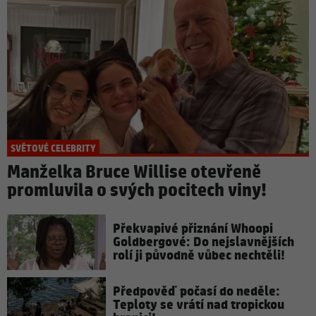
SVĚTOVÉ CELEBRITY
Manželka Bruce Willise otevřeně
promluvila o svých pocitech viny!
Překvapivé přiznání Whoopi
Goldbergové: Do nejslavnějších
rolí ji původně vůbec nechtěli!
Předpověď počasí do neděle:
Teploty se vrátí nad tropickou