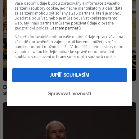
Vaše osobní údaje budou zpracovány a informace z vašeho
zařízení (soubory cookie, jedinečné identifikátory a další data
ze zařízení) mohou být sdíleny s 215 partnera, kteří je mohou
ukládat a používat, nebo je může používat konkrétně tento
web. My i naši partneři můžeme používat údaje o přesné
geografické poloze.
Seznam partnerů
Někteří dodavatelé mohou vaše osobní údaje zpracovávat na
základě oprávněného zájmu, proti kterému můžete vznést
námitku pomocí možností níže. V dolní části této stránky nebo
v nabídce webu hledejte odkaz ke správě nebo odvolání
souhlasu v nastavení ochrany soukromí a souborů cookie.
JUPÍÍÍ, SOUHLASÍM
Spravovat možnosti