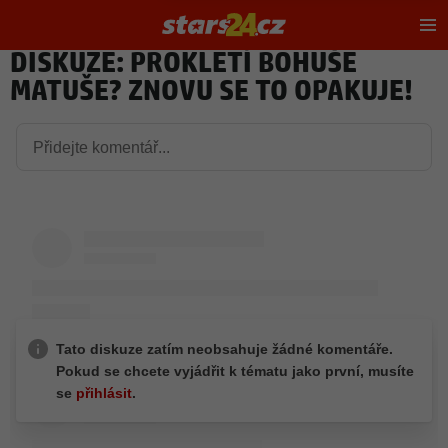
Hl
m
DISKUZE: PROKLETÍ BOHUŠE
MATUŠE? ZNOVU SE TO OPAKUJE!