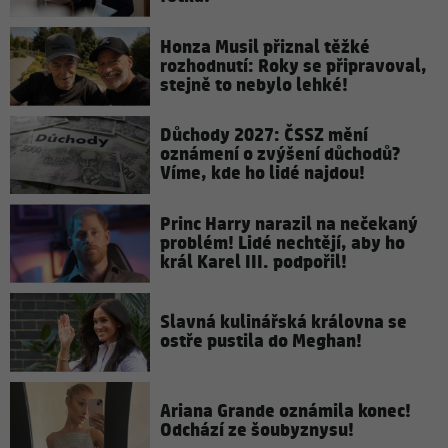
Honza Musil přiznal těžké
rozhodnutí: Roky se připravoval,
stejně to nebylo lehké!
Důchody 2027: ČSSZ mění
oznámení o zvýšení důchodů?
Víme, kde ho lidé najdou!
Princ Harry narazil na nečekaný
problém! Lidé nechtějí, aby ho
král Karel III. podpořil!
Slavná kulinářská královna se
ostře pustila do Meghan!
Ariana Grande oznámila konec!
Odchází ze šoubyznysu!