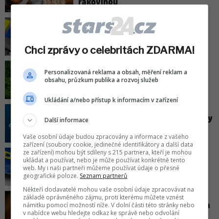
rakovinou
Tragédie na jezeře Most: Policie
našla tělo jednoho z
pohřešovaných!
Chci zprávy o celebritách ZDARMA!
Personalizovaná reklama a obsah, měření reklam a
Dominika Gottová nad propastí?
obsahu, průzkum publika a rozvoj služeb
Výčet jejích problémů bere dech!
Ukládání a/nebo přístup k informacím v zařízení
Novinky k návratu SuperStar: Kdy
Další informace
začíná a co je ve hře?
Vaše osobní údaje budou zpracovány a informace z vašeho
zařízení (soubory cookie, jedinečné identifikátory a další data
ze zařízení) mohou být sdíleny s 215 partnera, kteří je mohou
Policie povolala kriminalisty:
ukládat a používat, nebo je může používat konkrétně tento
web. My i naši partneři můžeme používat údaje o přesné
Násilný čin na Valašsku!
geografické poloze.
Seznam partnerů
Někteří dodavatelé mohou vaše osobní údaje zpracovávat na
základě oprávněného zájmu, proti kterému můžete vznést
Jiřina Bohdalová: Tajný recept na
námitku pomocí možností níže. V dolní části této stránky nebo
dlouhověkost odhalen!
v nabídce webu hledejte odkaz ke správě nebo odvolání