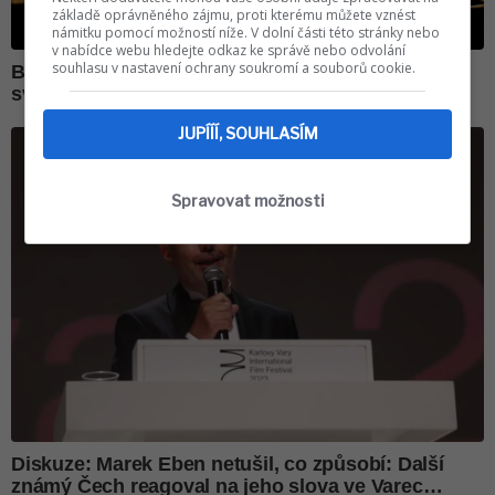
základě oprávněného zájmu, proti kterému můžete vznést
námitku pomocí možností níže. V dolní části této stránky nebo
v nabídce webu hledejte odkaz ke správě nebo odvolání
souhlasu v nastavení ochrany soukromí a souborů cookie.
JUPÍÍÍ, SOUHLASÍM
Spravovat možnosti