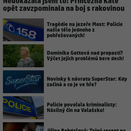
Nedokázala jsem to! Princezna Kate
opět zavzpomínala na boj s rakovinou
Tragédie na jezeře Most: Policie
našla tělo jednoho z
pohřešovaných!
Dominika Gottová nad propastí?
Výčet jejích problémů bere dech!
Novinky k návratu SuperStar: Kdy
začíná a co je ve hře?
Policie povolala kriminalisty:
Násilný čin na Valašsku!
Jiřina Bohdalová: Tajný recept na