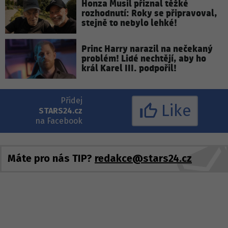
Honza Musil přiznal těžké
rozhodnutí: Roky se připravoval,
stejně to nebylo lehké!
Princ Harry narazil na nečekaný
problém! Lidé nechtějí, aby ho
král Karel III. podpořil!
Přidej
Like
STARS24.cz
na Facebook
Máte pro nás TIP?
redakce@stars24.cz