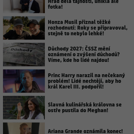
Hrad dělá tajnosti, unikla ale
fotka!
Honza Musil přiznal těžké
rozhodnutí: Roky se připravoval,
stejně to nebylo lehké!
Důchody 2027: ČSSZ mění
oznámení o zvýšení důchodů?
Víme, kde ho lidé najdou!
Princ Harry narazil na nečekaný
problém! Lidé nechtějí, aby ho
král Karel III. podpořil!
Slavná kulinářská královna se
ostře pustila do Meghan!
Ariana Grande oznámila konec!