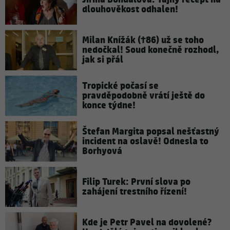
dlouhověkost odhalen!
Milan Knížák (†86) už se toho
nedočkal! Soud konečně rozhodl,
jak si přál
Tropické počasí se
pravděpodobně vrátí ještě do
konce týdne!
Štefan Margita popsal nešťastný
incident na oslavě! Odnesla to
Borhyová
Filip Turek: První slova po
zahájení trestního řízení!
Kde je Petr Pavel na dovolené?