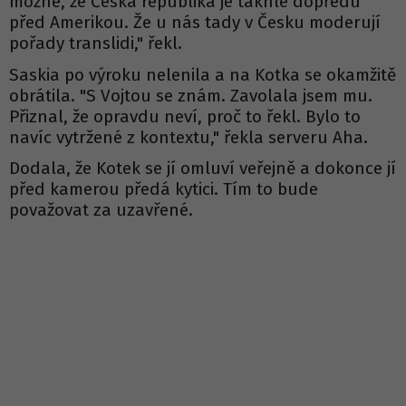
možné, že Česká republika je takhle dopředu
před Amerikou. Že u nás tady v Česku moderují
pořady translidi," řekl.
Saskia po výroku nelenila a na Kotka se okamžitě
obrátila. "S Vojtou se znám. Zavolala jsem mu.
Přiznal, že opravdu neví, proč to řekl. Bylo to
navíc vytržené z kontextu," řekla serveru Aha.
Dodala, že Kotek se jí omluví veřejně a dokonce jí
před kamerou předá kytici. Tím to bude
považovat za uzavřené.