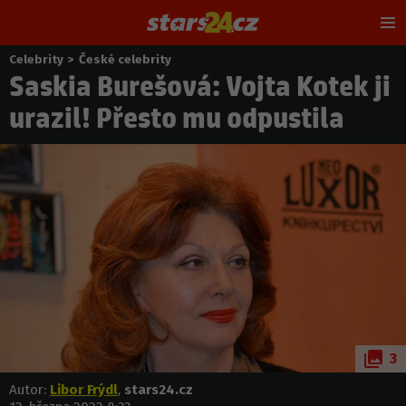
Hl
m
Celebrity
>
České celebrity
Nacházíte
Saskia Burešová: Vojta Kotek ji
se
zde:
urazil! Přesto mu odpustila
3
Autor:
Libor Frýdl
,
stars24.cz