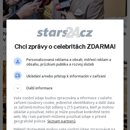
Chci zprávy o celebritách ZDARMA!
Personalizovaná reklama a obsah, měření reklam a
obsahu, průzkum publika a rozvoj služeb
Ukládání a/nebo přístup k informacím v zařízení
Další informace
Vaše osobní údaje budou zpracovány a informace z vašeho
zařízení (soubory cookie, jedinečné identifikátory a další data
ze zařízení) mohou být sdíleny s 215 partnera, kteří je mohou
ukládat a používat, nebo je může používat konkrétně tento
web. My i naši partneři můžeme používat údaje o přesné
geografické poloze.
Seznam partnerů
Někteří dodavatelé mohou vaše osobní údaje zpracovávat na