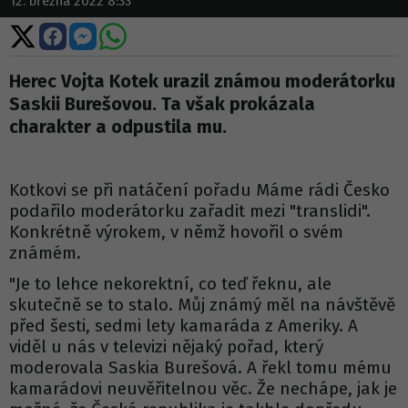
12. března 2022 8:33
Sdílet
Sdílet
Sdílet
Sdílet
na
na
na
na
X
Facebooku
Messengeru
WhatsApp
Herec Vojta Kotek urazil známou moderátorku
Saskii Burešovou. Ta však prokázala
charakter a odpustila mu.
Kotkovi se při natáčení pořadu Máme rádi Česko
podařilo moderátorku zařadit mezi "translidi".
Konkrétně výrokem, v němž hovořil o svém
známém.
"Je to lehce nekorektní, co teď řeknu, ale
skutečně se to stalo. Můj známý měl na návštěvě
před šesti, sedmi lety kamaráda z Ameriky. A
viděl u nás v televizi nějaký pořad, který
moderovala Saskia Burešová. A řekl tomu mému
kamarádovi neuvěřitelnou věc. Že nechápe, jak je