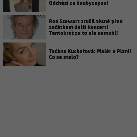
Odchází ze šoubyznysu!
Rod Stewart zrušil těsně před
začátkem další koncert!
Tentokrát za to ale nemohl!
Taťána Kuchařová: Malér v Plzni!
Co se stalo?