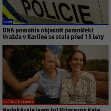
KRIMI
DNA pomohla objasnit pomníček!
Vražda v Karlíně se stala před 15 lety
SVĚTOVÉ CELEBRITY
Nedokázala jsem to! Princezna Kate