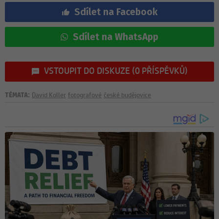
Sdílet na Facebook
Sdílet na WhatsApp
VSTOUPIT DO DISKUZE (0 PŘÍSPĚVKŮ)
TÉMATA:
David Koller
fotografové
české budějovice