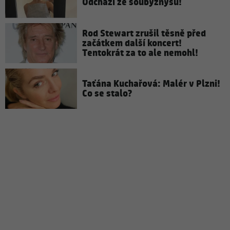
Odchází ze šoubyznysu!
Rod Stewart zrušil těsně před
začátkem další koncert!
Tentokrát za to ale nemohl!
Taťána Kuchařová: Malér v Plzni!
Co se stalo?