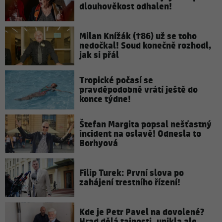
dlouhověkost odhalen!
Milan Knížák (†86) už se toho
nedočkal! Soud konečně rozhodl,
jak si přál
Tropické počasí se
pravděpodobně vrátí ještě do
konce týdne!
Štefan Margita popsal nešťastný
incident na oslavě! Odnesla to
Borhyová
Filip Turek: První slova po
zahájení trestního řízení!
Kde je Petr Pavel na dovolené?
Hrad dělá tajnosti, unikla ale