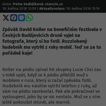
Autor:
Petra Sedláčková
,
stars24.cz
10. května 2018 12:59 |
Aktualizováno:
10. května 2018 15:19
Sdílet
Sdílet
Sdílet
Sdílet
na
na
na
na
X
Facebooku
Messengeru
WhatsApp
Zpěvák David Koller na benefičním festivalu v
Českých Budějovicích drsně vyjel na
fotografa, který si ho fotil. Rozzlobený
hudebník mu vytrhl z ruky mobil. Teď se za to
pořádně kaje!
Koller na pódiu zpíval hit skupiny Lucie Chci zas
v tobě spát, když se k pódiu přiblížil muž s
mobilem v ruce, který si začal zpěváka fotit.
Hudebník mu násilím vytrhl telefon z ruky, až
sám na pódiu zavrávolal. Pak ale pokračoval ve
vystoupení, jako by se nic nestalo. Muž se s ním
ještě pokoušel mluvit, ale marně.