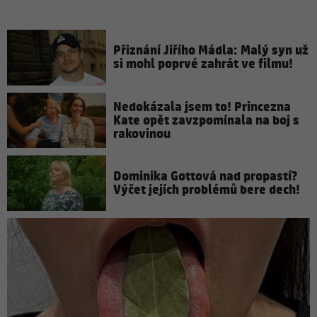
Přiznání Jiřího Mádla: Malý syn už
si mohl poprvé zahrát ve filmu!
Nedokázala jsem to! Princezna
Kate opět zavzpomínala na boj s
rakovinou
Dominika Gottová nad propastí?
Výčet jejích problémů bere dech!