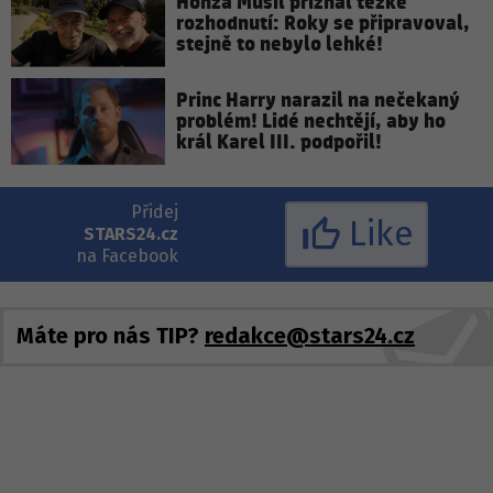
Honza Musil přiznal těžké
rozhodnutí: Roky se připravoval,
stejně to nebylo lehké!
Princ Harry narazil na nečekaný
problém! Lidé nechtějí, aby ho
král Karel III. podpořil!
Přidej
Like
STARS24.cz
na Facebook
Máte pro nás TIP?
redakce@stars24.cz