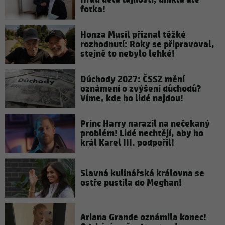
fotka!
Honza Musil přiznal těžké
rozhodnutí: Roky se připravoval,
stejně to nebylo lehké!
Důchody 2027: ČSSZ mění
oznámení o zvýšení důchodů?
Víme, kde ho lidé najdou!
Princ Harry narazil na nečekaný
problém! Lidé nechtějí, aby ho
král Karel III. podpořil!
Slavná kulinářská královna se
ostře pustila do Meghan!
Ariana Grande oznámila konec!