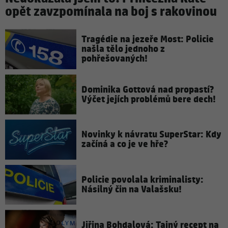
opět zavzpomínala na boj s rakovinou
Tragédie na jezeře Most: Policie
našla tělo jednoho z
pohřešovaných!
Dominika Gottová nad propastí?
Výčet jejích problémů bere dech!
Novinky k návratu SuperStar: Kdy
začíná a co je ve hře?
Policie povolala kriminalisty:
Násilný čin na Valašsku!
Jiřina Bohdalová: Tajný recept na