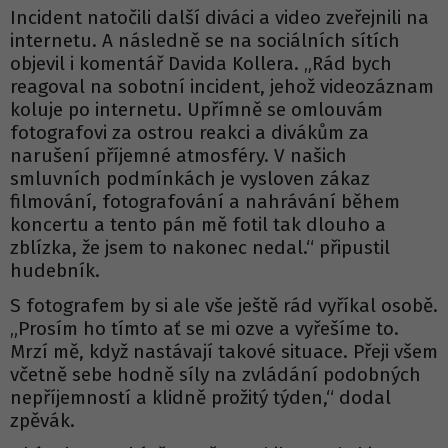
Incident natočili další diváci a video zveřejnili na
internetu. A následně se na sociálních sítích
objevil i komentář Davida Kollera. „Rád bych
reagoval na sobotní incident, jehož videozáznam
koluje po internetu. Upřímně se omlouvám
fotografovi za ostrou reakci a divákům za
narušení příjemné atmosféry. V našich
smluvních podmínkách je vysloven zákaz
filmování, fotografování a nahrávání během
koncertu a tento pán mě fotil tak dlouho a
zblízka, že jsem to nakonec nedal.“ připustil
hudebník.
S fotografem by si ale vše ještě rád vyříkal osobě.
„Prosím ho tímto ať se mi ozve a vyřešíme to.
Mrzí mě, když nastávají takové situace. Přeji všem
včetně sebe hodně síly na zvládání podobných
nepříjemností a klidně prožitý týden,“ dodal
zpěvák.