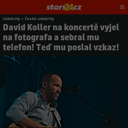
Hl
m
Celebrity
>
České celebrity
Nacházíte
David Koller na koncertě vyjel
se
zde:
na fotografa a sebral mu
telefon! Teď mu poslal vzkaz!