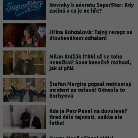
Novinky k návratu SuperStar: Kdy
začíná a co je ve hře?
Jiřina Bohdalová: Tajný recept na
dlouhověkost odhalen!
Milan Knížák (†86) už se toho
nedočkal! Soud konečně rozhodl,
jak si přál
Štefan Margita popsal nešťastný
incident na oslavě! Odnesla to
Borhyová
Kde je Petr Pavel na dovolené?
Hrad dělá tajnosti, unikla ale
fotka!