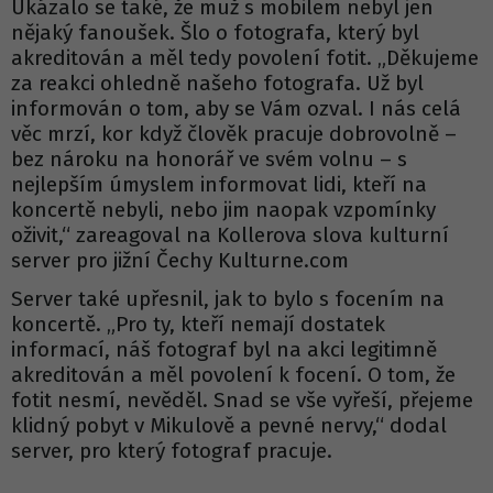
Ukázalo se také, že muž s mobilem nebyl jen
nějaký fanoušek. Šlo o fotografa, který byl
akreditován a měl tedy povolení fotit. „Děkujeme
za reakci ohledně našeho fotografa. Už byl
informován o tom, aby se Vám ozval. I nás celá
věc mrzí, kor když člověk pracuje dobrovolně –
bez nároku na honorář ve svém volnu – s
nejlepším úmyslem informovat lidi, kteří na
koncertě nebyli, nebo jim naopak vzpomínky
oživit,“ zareagoval na Kollerova slova kulturní
server pro jižní Čechy Kulturne.com
Server také upřesnil, jak to bylo s focením na
koncertě. „Pro ty, kteří nemají dostatek
informací, náš fotograf byl na akci legitimně
akreditován a měl povolení k focení. O tom, že
fotit nesmí, nevěděl. Snad se vše vyřeší, přejeme
klidný pobyt v Mikulově a pevné nervy,“ dodal
server, pro který fotograf pracuje.