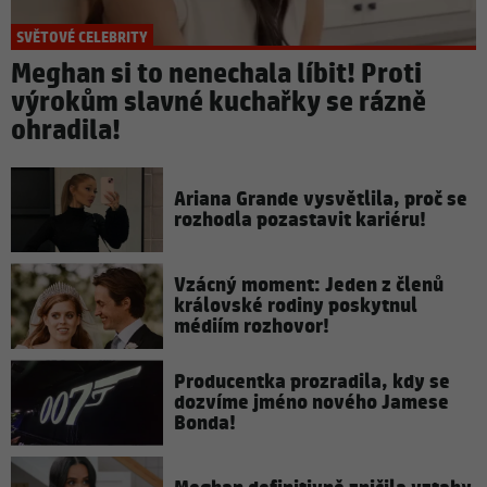
SVĚTOVÉ CELEBRITY
Meghan si to nenechala líbit! Proti
výrokům slavné kuchařky se rázně
ohradila!
Ariana Grande vysvětlila, proč se
rozhodla pozastavit kariéru!
Vzácný moment: Jeden z členů
královské rodiny poskytnul
médiím rozhovor!
Producentka prozradila, kdy se
dozvíme jméno nového Jamese
Bonda!