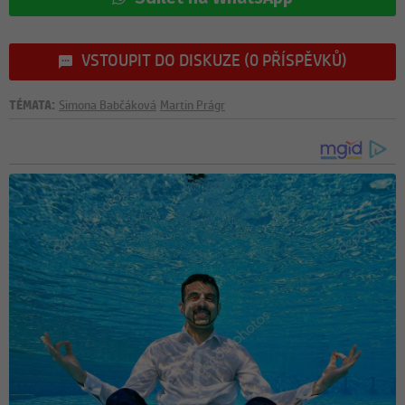
VSTOUPIT DO DISKUZE (0 PŘÍSPĚVKŮ)
TÉMATA:
Simona Babčáková
Martin Prágr