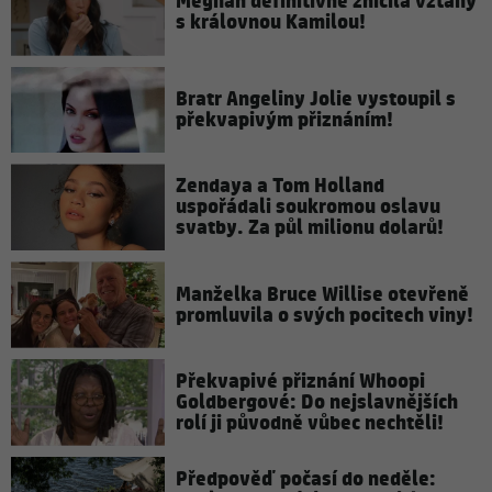
Meghan definitivně zničila vztahy
s královnou Kamilou!
Bratr Angeliny Jolie vystoupil s
překvapivým přiznáním!
Zendaya a Tom Holland
uspořádali soukromou oslavu
svatby. Za půl milionu dolarů!
Manželka Bruce Willise otevřeně
promluvila o svých pocitech viny!
Překvapivé přiznání Whoopi
Goldbergové: Do nejslavnějších
rolí ji původně vůbec nechtěli!
Předpověď počasí do neděle: