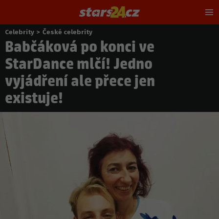
Hl
m
Celebrity
>
České celebrity
Nacházíte
Babčáková po konci ve
se
zde:
StarDance mlčí! Jedno
vyjádření ale přece jen
existuje!