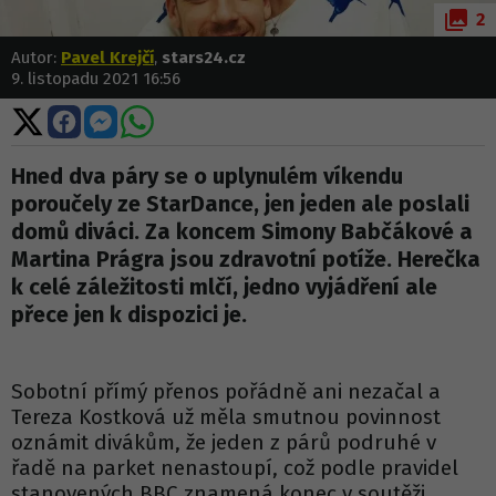
2
Autor:
Pavel Krejčí
,
stars24.cz
9. listopadu 2021 16:56
Sdílet
Sdílet
Sdílet
Sdílet
na
na
na
na
X
Facebooku
Messengeru
WhatsApp
Hned dva páry se o uplynulém víkendu
poroučely ze StarDance, jen jeden ale poslali
domů diváci. Za koncem Simony Babčákové a
Martina Prágra jsou zdravotní potíže. Herečka
k celé záležitosti mlčí, jedno vyjádření ale
přece jen k dispozici je.
Sobotní přímý přenos pořádně ani nezačal a
Tereza Kostková už měla smutnou povinnost
oznámit divákům, že jeden z párů podruhé v
řadě na parket nenastoupí, což podle pravidel
stanovených BBC znamená konec v soutěži.