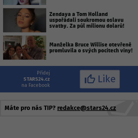
Zendaya a Tom Holland
uspořádali soukromou oslavu
svatby. Za půl milionu dolarů!
Manželka Bruce Willise otevřeně
promluvila o svých pocitech viny!
Přidej
Like
STARS24.cz
na Facebook
Máte pro nás TIP?
redakce@stars24.cz