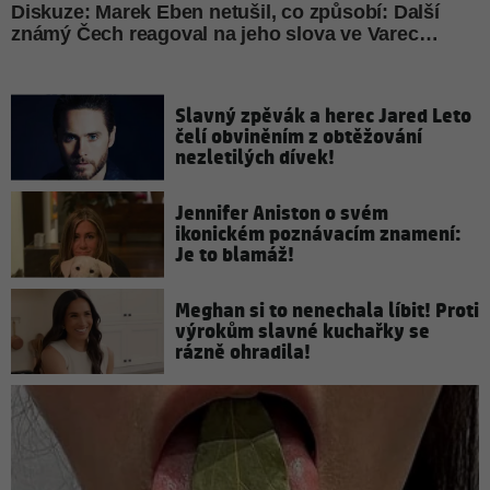
Slavný zpěvák a herec Jared Leto
čelí obviněním z obtěžování
nezletilých dívek!
Jennifer Aniston o svém
ikonickém poznávacím znamení:
Je to blamáž!
Meghan si to nenechala líbit! Proti
výrokům slavné kuchařky se
rázně ohradila!