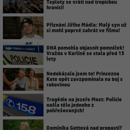
Teploty se vrátí nad tropickou
hranici!
Přiznání Jiřího Mádla: Malý syn už
si mohl poprvé zahrát ve filmu!
DNA pomohla objasnit pomníček!
Vražda v Karlíně se stala před 15
lety
Nedokázala jsem to! Princezna
Kate opět zavzpomínala na boj s
rakovinou
Tragédie na jezeře Most: Policie
našla tělo jednoho z
pohřešovaných!
Dominika Gottová nad propastí?