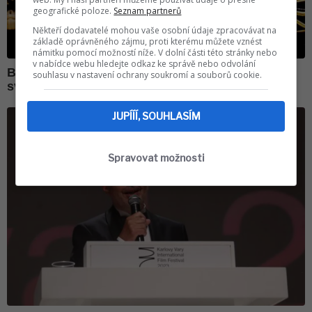
geografické poloze.
Seznam partnerů
Někteří dodavatelé mohou vaše osobní údaje zpracovávat na
základě oprávněného zájmu, proti kterému můžete vznést
námitku pomocí možností níže. V dolní části této stránky nebo
v nabídce webu hledejte odkaz ke správě nebo odvolání
souhlasu v nastavení ochrany soukromí a souborů cookie.
JUPÍÍÍ, SOUHLASÍM
Spravovat možnosti