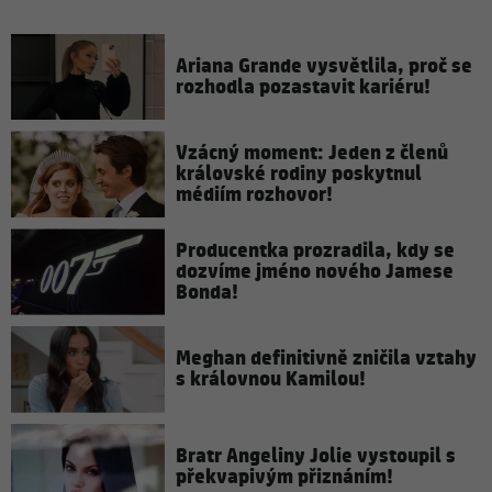
Ariana Grande vysvětlila, proč se
rozhodla pozastavit kariéru!
Vzácný moment: Jeden z členů
královské rodiny poskytnul
médiím rozhovor!
Producentka prozradila, kdy se
dozvíme jméno nového Jamese
Bonda!
Meghan definitivně zničila vztahy
s královnou Kamilou!
Bratr Angeliny Jolie vystoupil s
překvapivým přiznáním!