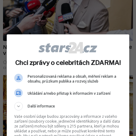
Chci zprávy o celebritách ZDARMA!
Personalizovaná reklama a obsah, měření reklam a
obsahu, průzkum publika a rozvoj služeb
Ukládání a/nebo přístup k informacím v zařízení
Další informace
Vaše osobní údaje budou zpracovány a informace z vašeho
zařízení (soubory cookie, jedinečné identifikátory a další data
ze zařízení) mohou být sdíleny s 215 partnera, kteří je mohou
ukládat a používat, nebo je může používat konkrétně tento
web. My i naši partneři můžeme používat údaje o přesné