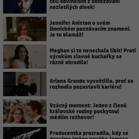
čelí obviněním z obtěžování
nezletilých dívek!
Jennifer Aniston o svém
ikonickém poznávacím znamení:
Je to blamáž!
Meghan si to nenechala líbit! Proti
výrokům slavné kuchařky se
rázně ohradila!
Ariana Grande vysvětlila, proč se
rozhodla pozastavit kariéru!
Vzácný moment: Jeden z členů
královské rodiny poskytnul
médiím rozhovor!
Producentka prozradila, kdy se