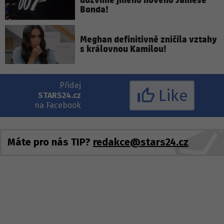
dozvíme jméno nového Jamese
Bonda!
Meghan definitivně zničila vztahy
s královnou Kamilou!
Přidej
Like
STARS24.cz
na Facebook
Máte pro nás TIP?
redakce@stars24.cz