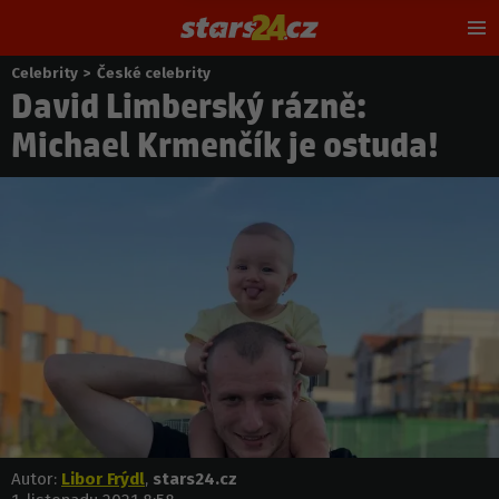
Hl
m
Celebrity
>
České celebrity
Nacházíte
David Limberský rázně:
se
zde:
Michael Krmenčík je ostuda!
Autor:
Libor Frýdl
,
stars24.cz