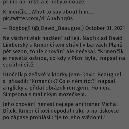
přímo na hřišti ale nebylo nouze.
Krmenčik….What to say about him….
pic.twitter.com/d1Au4hhq0s
— Bogbog9 (@JDavid_Beauguel) October 31, 2021
Ne všichni však nadšení sdílejí. Například David
Limberský s Krmenčíkem strávil v barvách Plzně
pět sezon, tohle chování ale nečekal. "Krmenčík
je největší ostuda, co kdy v Plzni byla," napsal na
sociální sítě.
Útočník plzeňské Viktorky Jean-David Beauguel
si přisadil: "Krmenčík? Co o něm říct?" napsal
anglicky a přidal obrázek rentgenu Homera
Simpsona s malinkým mozečkem.
Jeho chování nenesl nejlépe ani trenér Michal
Bílek. Krmenčíkovi nepodal ruku a na tiskovce
po zápase prohlásil: "Je to jeho svědomí."