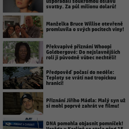
uspořádali soukromou oslavu
svatby. Za půl milionu dolarů!
Manželka Bruce Willise otevřeně
promluvila o svých pocitech viny!
Překvapivé přiznání Whoopi
Goldbergové: Do nejslavnějších
rolí ji původně vůbec nechtěli!
Předpověď počasí do neděle:
Teploty se vrátí nad tropickou
hranici!
Přiznání Jiřího Mádla: Malý syn už
si mohl poprvé zahrát ve filmu!
DNA pomohla objasnit pomníček!