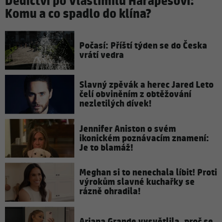
Dědictví po Vlastimilu Harapesovi:
Komu a co spadlo do klína?
Počasí: Příští týden se do Česka
vrátí vedra
Slavný zpěvák a herec Jared Leto
čelí obviněním z obtěžování
nezletilých dívek!
Jennifer Aniston o svém
ikonickém poznávacím znamení:
Je to blamáž!
Meghan si to nenechala líbit! Proti
výrokům slavné kuchařky se
rázně ohradila!
Ariana Grande vysvětlila, proč se