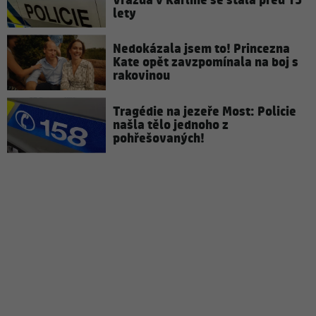
Vražda v Karlíně se stala před 15
lety
Nedokázala jsem to! Princezna
Kate opět zavzpomínala na boj s
rakovinou
Tragédie na jezeře Most: Policie
našla tělo jednoho z
pohřešovaných!