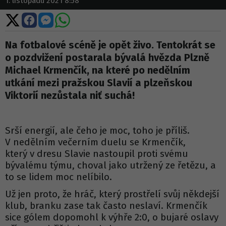
1. listopadu 2021 8:58
Sdílet
Sdílet
Sdílet
Sdílet
na
na
na
na
X
Facebooku
Messengeru
WhatsApp
Na fotbalové scéně je opět živo. Tentokrát se
o pozdvižení postarala bývalá hvězda Plzně
Michael Krmenčík, na které po nedělním
utkání mezi pražskou Slavií a plzeňskou
Viktorií nezůstala niť suchá!
Srší energií, ale čeho je moc, toho je příliš.
V nedělním večerním duelu se Krmenčík,
který v dresu Slavie nastoupil proti svému
bývalému týmu, choval jako utržený ze řetězu, a
to se lidem moc nelíbilo.
Už jen proto, že hráč, který prostřelí svůj někdejší
klub, branku zase tak často neslaví. Krmenčík
sice gólem dopomohl k výhře 2:0, o bujaré oslavy