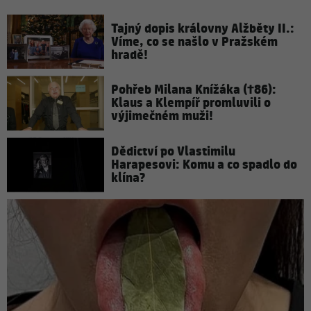
Tajný dopis královny Alžběty II.:
Víme, co se našlo v Pražském
hradě!
Pohřeb Milana Knížáka (†86):
Klaus a Klempíř promluvili o
výjimečném muži!
Dědictví po Vlastimilu
Harapesovi: Komu a co spadlo do
klína?