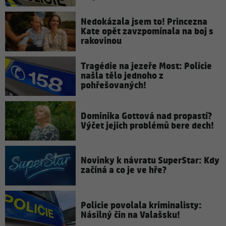
Nedokázala jsem to! Princezna
Kate opět zavzpomínala na boj s
rakovinou
Tragédie na jezeře Most: Policie
našla tělo jednoho z
pohřešovaných!
Dominika Gottová nad propastí?
Výčet jejích problémů bere dech!
Novinky k návratu SuperStar: Kdy
začíná a co je ve hře?
Policie povolala kriminalisty:
Násilný čin na Valašsku!