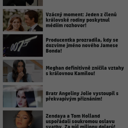
Vzácný moment: Jeden z členů
královské rodiny poskytnul
médiím rozhovor!
Producentka prozradila, kdy se
dozvíme jméno nového Jamese
Bonda!
Meghan definitivně zničila vztahy
s královnou Kamilou!
Bratr Angeliny Jolie vystoupil s
překvapivým přiznáním!
Zendaya a Tom Holland
uspořádali soukromou oslavu
svatby. Za půl milionu dolarů!