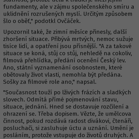
fundamenty, ale v zájmu společenského smíru a
uklidnění rozrušených myslí. Určitým způsobem
šlo o oběť," podotkl Ovčáček.
Upozornil také, že zimní měsíce přinesly, další
zhoršení situace. Přibývá mrtvých, nemoc sužuje
tisíce lidí, a opatření jsou přísnější. "A za takové
situace se koná, stůj co stůj, nehledě na cokoliv,
filmová přehlídka, předání ocenění Český lev.
Ano, státní vyznamenání osobnostem, které
obětovaly život vlasti, nemohla být předána.
Sošky za filmové role ano," napsal.
"Současnost touží po lživých frázích a sladkých
slovech. Odmítá přímé pojmenování stavu,
situace, jednání. Hned se dostavuje rozčilení a
ohrazení se. Třeba dopisem. Vězte, že umělcova
činnost, pokud rozdává radost divákovi, čtenáři,
posluchači, si zasluhuje úctu a uznání. Umění je
posláním, protože vstupuje do životů druhých. A