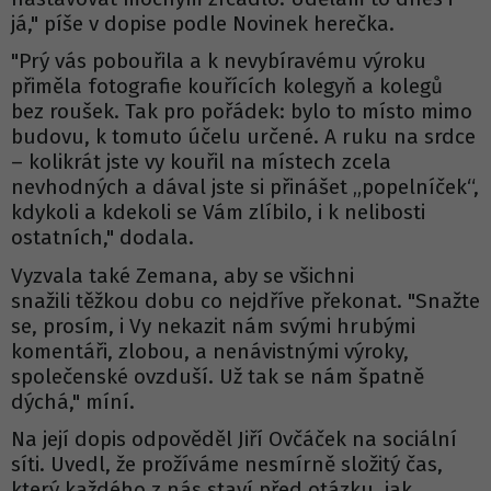
já," píše v dopise podle Novinek herečka.
"Prý vás pobouřila a k nevybíravému výroku
přiměla fotografie kouřících kolegyň a kolegů
bez roušek. Tak pro pořádek: bylo to místo mimo
budovu, k tomuto účelu určené. A ruku na srdce
– kolikrát jste vy kouřil na místech zcela
nevhodných a dával jste si přinášet „popelníček“,
kdykoli a kdekoli se Vám zlíbilo, i k nelibosti
ostatních," dodala.
Vyzvala také Zemana, aby se všichni
snažili těžkou dobu co nejdříve překonat. "Snažte
se, prosím, i Vy nekazit nám svými hrubými
komentáři, zlobou, a nenávistnými výroky,
společenské ovzduší. Už tak se nám špatně
dýchá," míní.
Na její dopis odpověděl Jiří Ovčáček na sociální
síti. Uvedl, že prožíváme nesmírně složitý čas,
který každého z nás staví před otázku, jak