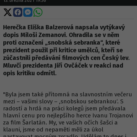
13. března 2021 19:56
Sdílet
Sdílet
Sdílet
Sdílet
na
na
na
na
X
Facebooku
Messengeru
WhatsApp
Herečka Eliška Balzerová napsala vytýkavý
dopis Miloši Zemanovi. Ohradila se v něm
proti označení „snobská sebranka“, které
prezident použil při kritice umělců, kteří se
zúčastnili předávání filmových cen Český lev.
Mluvčí prezidenta Jiří Ovčáček v reakci nad
opis kritiku odmítl.
"Byla jsem také přítomná na slavnostním večeru
mezi – vašimi slovy – ,snobskou sebrankou‘. S
radostí a hrdá na práci kolegů jsem předávala
hlavní cenu pro nejlepšího herce Ivanu Trojanovi
za film Šarlatán. My, ve vašich očích šašci a
klauni, jsme od nepaměti měli za úkol
nastavovat mocným zrcadlo. Udělám to dnes i