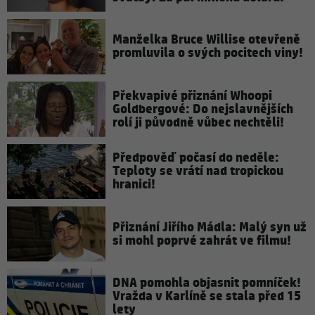
Manželka Bruce Willise otevřeně
promluvila o svých pocitech viny!
Překvapivé přiznání Whoopi
Goldbergové: Do nejslavnějších
rolí ji původně vůbec nechtěli!
Předpověď počasí do neděle:
Teploty se vrátí nad tropickou
hranici!
Přiznání Jiřího Mádla: Malý syn už
si mohl poprvé zahrát ve filmu!
DNA pomohla objasnit pomníček!
Vražda v Karlíně se stala před 15
lety