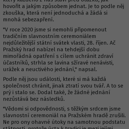
hovořit a jakým způsobem jednat. Je to podle něj
zkouška, která není jednoduchá a žádá si
mnohá sebezapření.
"V roce 2020 jsme si nemohli připomenout
tradičním slavnostním ceremoniálem
nejdůležitější státní svátek vlasti, 28. říjen. Ač
Pražský hrad nabízel na tehdejší dobu
mimořádná opatření s cílem uchránit zdraví
účastníků, strhla se lavina sžíravé nenávisti,
urážek a neuctivého jednání," napsal.
Podle něj jsou události, které si má každá
společnost chránit, jinak ztratí svou tvář. A to se
prý i stalo se. Dodal také, že žádné jednání
nezůstává bez následků.
"Vědomi si odpovědnosti, s těžkým srdcem jsme
slavnostní ceremoniál na Pražském hradě zrušili.
Ne pro ony ohavné útoky na samotnou podstatu
státnosti, protože úcta k tradici je mezi jejími