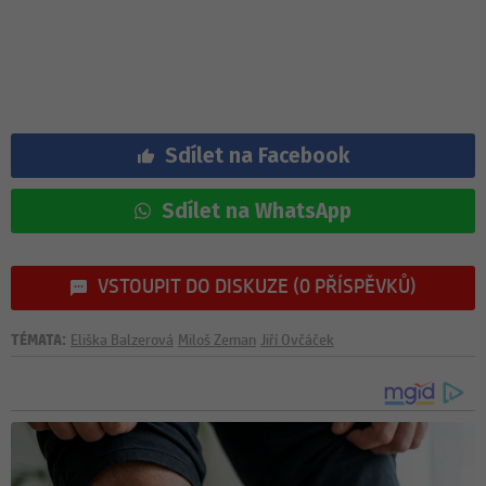
Sdílet na Facebook
Sdílet na WhatsApp
VSTOUPIT DO DISKUZE (0 PŘÍSPĚVKŮ)
TÉMATA:
Eliška Balzerová
Miloš Zeman
Jiří Ovčáček