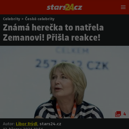
Hl
m
Celebrity
>
České celebrity
Nacházíte
Známá herečka to natřela
se
zde:
Zemanovi! Přišla reakce!
4
Autor:
Libor Frýdl
,
stars24.cz