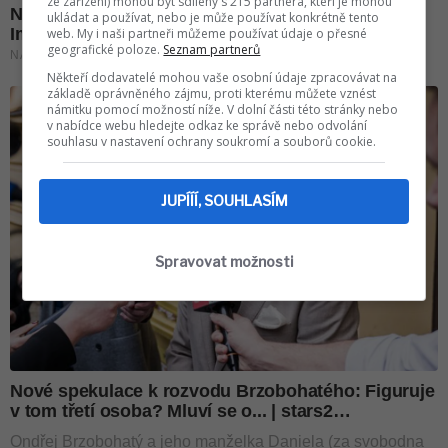
ze zařízení) mohou být sdíleny s 215 partnera, kteří je mohou
ukládat a používat, nebo je může používat konkrétně tento
web. My i naši partneři můžeme používat údaje o přesné
geografické poloze.
Seznam partnerů
Někteří dodavatelé mohou vaše osobní údaje zpracovávat na
základě oprávněného zájmu, proti kterému můžete vznést
námitku pomocí možností níže. V dolní části této stránky nebo
v nabídce webu hledejte odkaz ke správě nebo odvolání
souhlasu v nastavení ochrany soukromí a souborů cookie.
JUPÍÍÍ, SOUHLASÍM
Spravovat možnosti