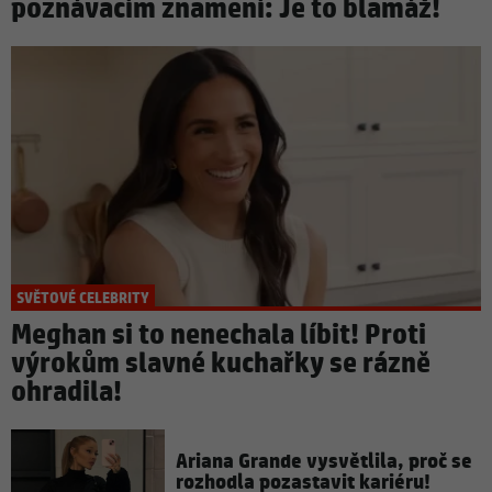
poznávacím znamení: Je to blamáž!
SVĚTOVÉ CELEBRITY
Meghan si to nenechala líbit! Proti
výrokům slavné kuchařky se rázně
ohradila!
Ariana Grande vysvětlila, proč se
rozhodla pozastavit kariéru!