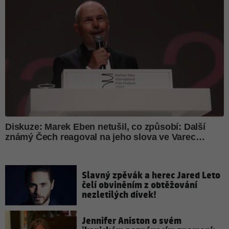
Slavný zpěvák a herec Jared Leto
čelí obviněním z obtěžování
nezletilých dívek!
Jennifer Aniston o svém