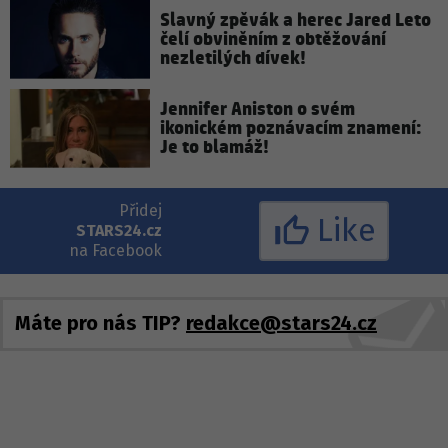
Slavný zpěvák a herec Jared Leto
čelí obviněním z obtěžování
nezletilých dívek!
Jennifer Aniston o svém
ikonickém poznávacím znamení:
Je to blamáž!
Přidej
Like
STARS24.cz
na Facebook
Máte pro nás TIP?
redakce@stars24.cz