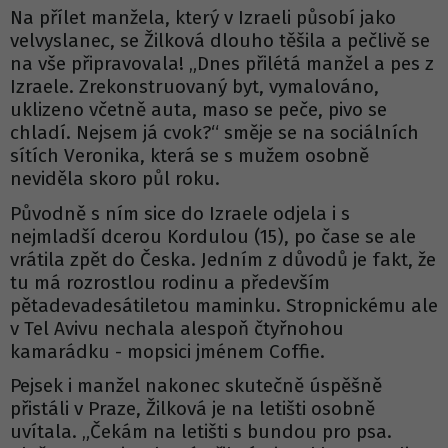
Na přílet manžela, který v Izraeli působí jako
velvyslanec, se Žilková dlouho těšila a pečlivě se
na vše připravovala! „Dnes přilétá manžel a pes z
Izraele. Zrekonstruovaný byt, vymalováno,
uklizeno včetně auta, maso se peče, pivo se
chladí. Nejsem já cvok?“ směje se na sociálních
sítích Veronika, která se s mužem osobně
neviděla skoro půl roku.
Původně s ním sice do Izraele odjela i s
nejmladší dcerou Kordulou (15), po čase se ale
vrátila zpět do Česka. Jedním z důvodů je fakt, že
tu má rozrostlou rodinu a především
pětadevadesátiletou maminku. Stropnickému ale
v Tel Avivu nechala alespoň čtyřnohou
kamarádku - mopsici jménem Coffie.
Pejsek i manžel nakonec skutečně úspěšně
přistáli v Praze, Žilková je na letišti osobně
uvítala. „Čekám na letišti s bundou pro psa.