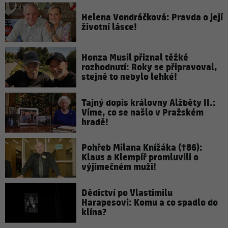
Helena Vondráčková: Pravda o její
životní lásce!
Honza Musil přiznal těžké
rozhodnutí: Roky se připravoval,
stejně to nebylo lehké!
Tajný dopis královny Alžběty II.:
Víme, co se našlo v Pražském
hradě!
Pohřeb Milana Knížáka (†86):
Klaus a Klempíř promluvili o
výjimečném muži!
Dědictví po Vlastimilu
Harapesovi: Komu a co spadlo do
klína?