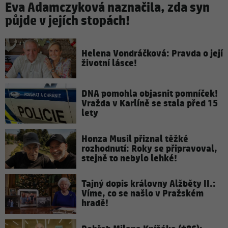
Eva Adamczyková naznačila, zda syn
půjde v jejích stopách!
Helena Vondráčková: Pravda o její
životní lásce!
DNA pomohla objasnit pomníček!
Vražda v Karlíně se stala před 15
lety
Honza Musil přiznal těžké
rozhodnutí: Roky se připravoval,
stejně to nebylo lehké!
Tajný dopis královny Alžběty II.:
Víme, co se našlo v Pražském
hradě!