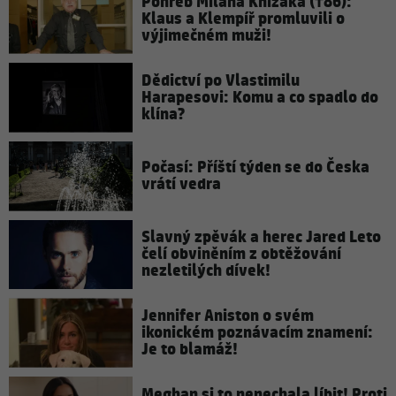
Pohřeb Milana Knížáka (†86):
Klaus a Klempíř promluvili o
výjimečném muži!
Dědictví po Vlastimilu
Harapesovi: Komu a co spadlo do
klína?
Počasí: Příští týden se do Česka
vrátí vedra
Slavný zpěvák a herec Jared Leto
čelí obviněním z obtěžování
nezletilých dívek!
Jennifer Aniston o svém
ikonickém poznávacím znamení:
Je to blamáž!
Meghan si to nenechala líbit! Proti