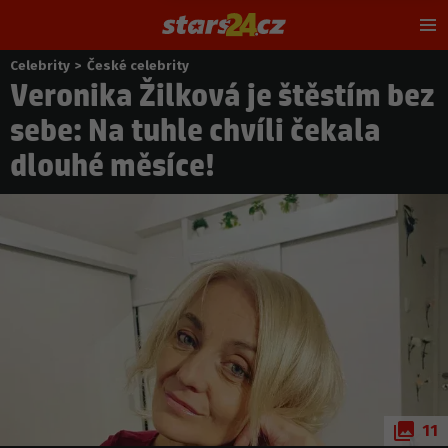
Hl
m
Celebrity
>
České celebrity
Nacházíte
Veronika Žilková je štěstím bez
se
zde:
sebe: Na tuhle chvíli čekala
dlouhé měsíce!
11