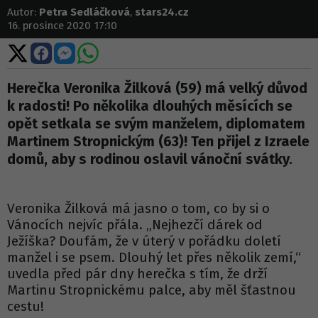
Autor:
Petra Sedláčková
,
stars24.cz
16. prosince 2020 17:10
Sdílet
Sdílet
Sdílet
Sdílet
na
na
na
na
X
Facebooku
Messengeru
WhatsApp
Herečka Veronika Žilková (59) má velký důvod
k radosti! Po několika dlouhých měsících se
opět setkala se svým manželem, diplomatem
Martinem Stropnickým (63)! Ten přijel z Izraele
domů, aby s rodinou oslavil vánoční svátky.
Veronika Žilková má jasno o tom, co by si o
Vánocích nejvíc přála. „Nejhezčí dárek od
Ježíška? Doufám, že v úterý v pořádku doletí
manžel i se psem. Dlouhý let přes několik zemí,“
uvedla před pár dny herečka s tím, že drží
Martinu Stropnickému palce, aby měl šťastnou
cestu!