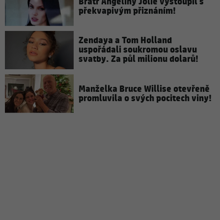
Bratr Angeliny Jolie vystoupil s
překvapivým přiznáním!
Zendaya a Tom Holland
uspořádali soukromou oslavu
svatby. Za půl milionu dolarů!
Manželka Bruce Willise otevřeně
promluvila o svých pocitech viny!