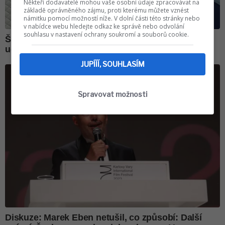
Někteří dodavatelé mohou vaše osobní údaje zpracovávat na
základě oprávněného zájmu, proti kterému můžete vznést
námitku pomocí možností níže. V dolní části této stránky nebo
v nabídce webu hledejte odkaz ke správě nebo odvolání
souhlasu v nastavení ochrany soukromí a souborů cookie.
JUPÍÍÍ, SOUHLASÍM
Spravovat možnosti