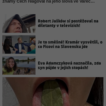
Robert Jašków si postěžoval na
diletanty v televizích!
Je to směšné! Kramár vysvětlil, o
co Ficovi na Slovensku jde
Eva Adamczyková naznačila, zda
syn půjde v jejích stopách!