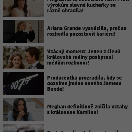
výrokům slavné kuchařky se
rázně ohradila!
Ariana Grande vysvětlila, proč se
rozhodla pozastavit kariéru!
Vzácný moment: Jeden z členů
královské rodiny poskytnul
médiím rozhovor!
Producentka prozradila, kdy se
dozvíme jméno nového Jamese
Bonda!
Meghan definitivně zničila vztahy
s královnou Kamilou!