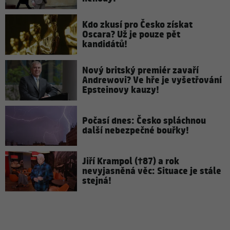
Kdo zkusí pro Česko získat
Oscara? Už je pouze pět
kandidátů!
Nový britský premiér zavaří
Andrewovi? Ve hře je vyšetřování
Epsteinovy kauzy!
Počasí dnes: Česko spláchnou
další nebezpečné bouřky!
Jiří Krampol (†87) a rok
nevyjasněná věc: Situace je stále
stejná!