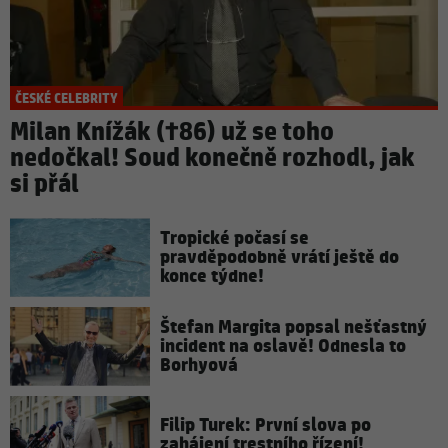
ČESKÉ CELEBRITY
Milan Knížák (†86) už se toho
nedočkal! Soud konečně rozhodl, jak
si přál
Tropické počasí se
pravděpodobně vrátí ještě do
konce týdne!
Štefan Margita popsal nešťastný
incident na oslavě! Odnesla to
Borhyová
Filip Turek: První slova po
zahájení trestního řízení!