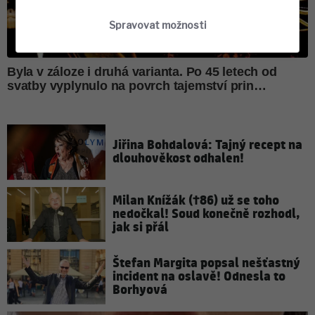
Spravovat možnosti
Jiřina Bohdalová: Tajný recept na
dlouhověkost odhalen!
Milan Knížák (†86) už se toho
nedočkal! Soud konečně rozhodl,
jak si přál
Štefan Margita popsal nešťastný
incident na oslavě! Odnesla to
Borhyová