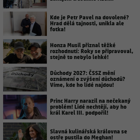
Kde je Petr Pavel na dovolené?
Hrad dělá tajnosti, unikla ale
fotka!
Honza Musil přiznal těžké
rozhodnutí: Roky se připravoval,
stejně to nebylo lehké!
Důchody 2027: ČSSZ mění
oznámení o zvýšení důchodů?
Víme, kde ho lidé najdou!
Princ Harry narazil na nečekaný
problém! Lidé nechtějí, aby ho
král Karel III. podpořil!
Slavná kulinářská královna se
ostře pustila do Meghan!