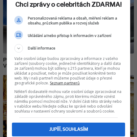
Chci zprávy o celebritách ZDARMA!
Personalizovaná reklama a obsah, měření reklam a
obsahu, průzkum publika a rozvoj služeb
Ukládání a/nebo přístup k informacím v zařízení
Další informace
Vaše osobní údaje budou zpracovány a informace z vašeho
zařízení (soubory cookie, jedinečné identifikátory a další data
ze zařízení) mohou být sdíleny s 215 partnera, kteří je mohou
ukládat a používat, nebo je může používat konkrétně tento
web. My i naši partneři můžeme používat údaje o přesné
geografické poloze.
Seznam partnerů
Někteří dodavatelé mohou vaše osobní údaje zpracovávat na
základě oprávněného zájmu, proti kterému můžete vznést
námitku pomocí možností níže. V dolní části této stránky nebo
v nabídce webu hledejte odkaz ke správě nebo odvolání
souhlasu v nastavení ochrany soukromí a souborů cookie.
JUPÍÍÍ, SOUHLASÍM