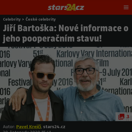
Hl
m
Celebrity
>
České celebrity
Nacházíte
Jiří Bartoška: Nové informace o
se
zde:
jeho pooperačním stavu!
3
Autor:
Pavel Krejčí
,
stars24.cz