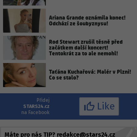
Ariana Grande oznámila konec!
Odchází ze šoubyznysu!
Rod Stewart zrušil těsně před
začátkem další koncert!
Tentokrát za to ale nemohl!
Taťána Kuchařová: Malér v Plzni!
Co se stalo?
Přidej
Like
STARS24.cz
na Facebook
Máte pro nás TIP?
redakce@stars24.cz