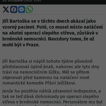
20. listopadu 2020 15:41
Sdílet
Sdílet
Sdílet
Sdílet
na
na
na
na
X
Facebooku
Messengeru
WhatsApp
Jiří Bartoška se v těchto dnech ukázal jako
vzorný pacient. Poté, co musel místo natáčení
na akutní operaci slepého střeva, zůstává v
brněnské nemocnici. Navzdory tomu, že už
mohl být v Praze.
Jiří Bartoška si náplň tohoto týdne původně
představoval úplně jinak, nakonec ale tyto dny
tráví na nemocničním lůžku. Měl se přitom
objevovat před kamerou na natáčení nové
romantické komedie Přání Ježíškovi.
Jenže ho postihla náhlá zdravotní indispozice, a
tak se teď dává dohromady po operaci slepého
střeva v brněnské nemocnici. Personálem mu byl