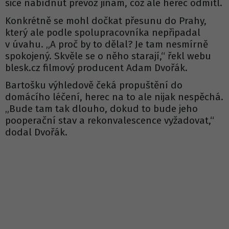
sice nabídnut převoz jinam, což ale herec odmítl.
Konkrétně se mohl dočkat přesunu do Prahy,
který ale podle spolupracovníka nepřipadal
v úvahu. „A proč by to dělal? Je tam nesmírně
spokojený. Skvěle se o něho starají,“ řekl webu
blesk.cz filmový producent Adam Dvořák.
Bartošku výhledově čeká propuštění do
domácího léčení, herec na to ale nijak nespěchá.
„Bude tam tak dlouho, dokud to bude jeho
pooperační stav a rekonvalescence vyžadovat,“
dodal Dvořák.