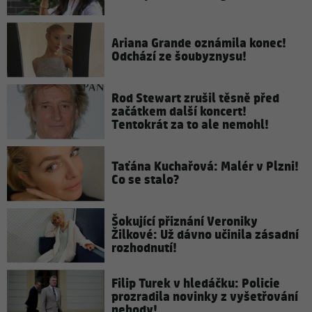
Ariana Grande oznámila konec!
Odchází ze šoubyznysu!
Rod Stewart zrušil těsně před
začátkem další koncert!
Tentokrát za to ale nemohl!
Taťána Kuchařová: Malér v Plzni!
Co se stalo?
Šokující přiznání Veroniky
Žilkové: Už dávno učinila zásadní
rozhodnutí!
Filip Turek v hledáčku: Policie
prozradila novinky z vyšetřování
nehody!