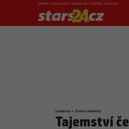
Čtvrtek 6. srpna 2026 | Svátek slaví Oldřiška, zítra Lada
Celebrity
>
České celebrity
Nacházíte
Tajemství č
se
zde: