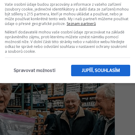
Vaše osobní údaje budou zpracovány a informace z vašeho zařízení
(soubory cookie, jedinečné identifikátory a další data ze zařízení) mohou
být sdíleny s 215 partnera, kteří je mohou ukládat a používat, nebo je
může používat konkrétně tento web. My i naši partneři můžeme používat
údaje o přesné geografické poloze.
Seznam partnerů
Někteří dodavatelé mohou vaše osobní údaje zpracovávat na základě
oprávněného zájmu, proti kterému můžete vznést námitku pomocí
možností níže. V dolní části této stránky nebo v nabídce webu hledejte
odkaz ke správě nebo odvolání souhlasu v nastavení ochrany soukromí
a souborů cookie.
Spravovat možnosti
JUPÍÍÍ, SOUHLASÍM