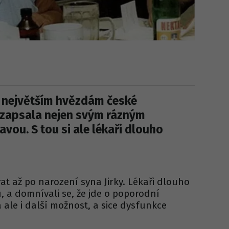
k největším hvězdám české
e zapsala nejen svým rázným
avou. S tou si ale lékaři dlouho
rat až po narození syna Jirky. Lékaři dlouho
u, a domnívali se, že jde o poporodní
 ale i další možnost, a sice dysfunkce