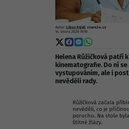
Autor:
Libor Frýdl
,
stars24.cz
14. února 2020 19:10
Sdílet
Sdílet
Sdílet
Sdílet
na
na
na
na
X
Facebooku
Messengeru
WhatsApp
Helena Růžičková patří 
kinematografie. Do ní s
vystupováním, ale i post
nevěděli rady.
Růžičková začala přibí
nevěděli, co je příčino
poruchu. Na stole byla
štítné žlázy.