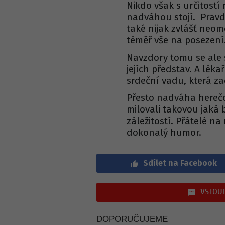
Nikdo však s určitostí
nadváhou stojí. Pravdo
také nijak zvlášť neo
téměř vše na posezení
Navzdory tomu se ale 
jejích představ. A lékař
srdeční vadu, která za
Přesto nadváha herečce
milovali takovou jaká b
záležitostí. Přátelé na 
dokonalý humor.
Sdílet na Facebook
VSTOUP