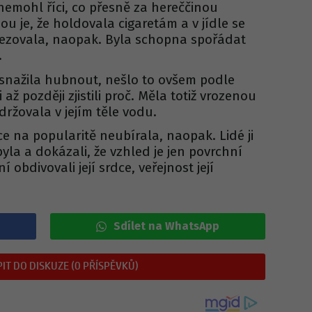
 nemohl říci, co přesně za hereččinou
u je, že holdovala cigaretám a v jídle se
mezovala, naopak. Byla schopna spořádat
.
snažila hubnout, nešlo to ovšem podle
i až později zjistili proč. Měla totiž vrozenou
držovala v jejím těle vodu.
 na popularitě neubírala, naopak. Lidé ji
yla a dokázali, že vzhled je jen povrchní
ní obdivovali její srdce, veřejnost její
Sdílet na WhatsApp
IT DO DISKUZE (0 PŘÍSPĚVKŮ)