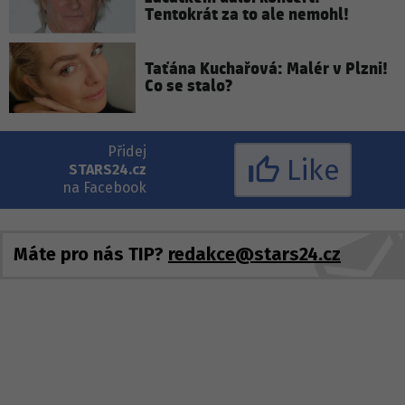
Tentokrát za to ale nemohl!
Taťána Kuchařová: Malér v Plzni!
Co se stalo?
Přidej
Like
STARS24.cz
na Facebook
Máte pro nás TIP?
redakce@stars24.cz