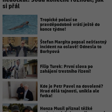
si přál
Tropické počasí se
pravděpodobně vrátí ještě do
konce týdne!
Štefan Margita popsal nešťastný
incident na oslavě! Odnesla to
Borhyová
Filip Turek: První slova po
zahájení trestního řízení!
Kde je Petr Pavel na dovolené?
Hrad dělá tajnosti, unikla ale
fotka!
Honza Musil přiznal těžké