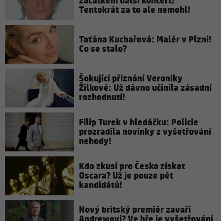
začátkem další koncert!
Tentokrát za to ale nemohl!
Taťána Kuchařová: Malér v Plzni!
Co se stalo?
Šokující přiznání Veroniky
Žilkové: Už dávno učinila zásadní
rozhodnutí!
Filip Turek v hledáčku: Policie
prozradila novinky z vyšetřování
nehody!
Kdo zkusí pro Česko získat
Oscara? Už je pouze pět
kandidátů!
Nový britský premiér zavaří
Andrewovi? Ve hře je vyšetřování