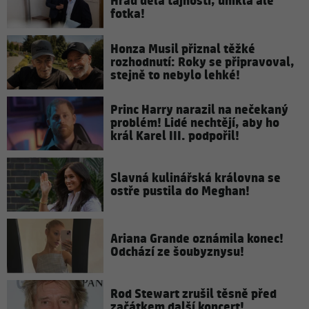
Hrad dělá tajnosti, unikla ale
fotka!
Honza Musil přiznal těžké
rozhodnutí: Roky se připravoval,
stejně to nebylo lehké!
Princ Harry narazil na nečekaný
problém! Lidé nechtějí, aby ho
král Karel III. podpořil!
Slavná kulinářská královna se
ostře pustila do Meghan!
Ariana Grande oznámila konec!
Odchází ze šoubyznysu!
Rod Stewart zrušil těsně před
začátkem další koncert!