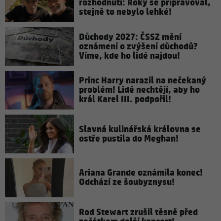
rozhodnutí: Roky se připravoval,
stejně to nebylo lehké!
Důchody 2027: ČSSZ mění
oznámení o zvýšení důchodů?
Víme, kde ho lidé najdou!
Princ Harry narazil na nečekaný
problém! Lidé nechtějí, aby ho
král Karel III. podpořil!
Slavná kulinářská královna se
ostře pustila do Meghan!
Ariana Grande oznámila konec!
Odchází ze šoubyznysu!
Rod Stewart zrušil těsně před