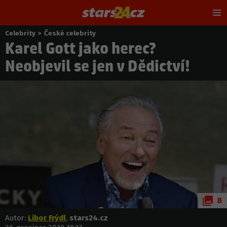
Hl
m
Celebrity
>
České celebrity
Nacházíte
Karel Gott jako herec?
se
zde:
Neobjevil se jen v Dědictví!
8
Autor:
Libor Frýdl
,
stars24.cz