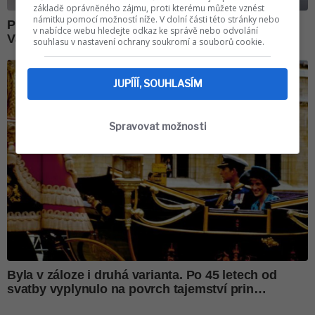
základě oprávněného zájmu, proti kterému můžete vznést
námitku pomocí možností níže. V dolní části této stránky nebo
v nabídce webu hledejte odkaz ke správě nebo odvolání
souhlasu v nastavení ochrany soukromí a souborů cookie.
JUPÍÍÍ, SOUHLASÍM
Spravovat možnosti