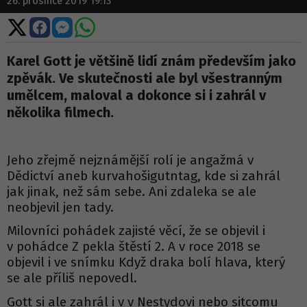
26. prosince 2019 19:13
Sdílet
Sdílet
Sdílet
Sdílet
na
na
na
na
X
Facebooku
Messengeru
WhatsApp
Karel Gott je většině lidí znám především jako
zpěvák. Ve skutečnosti ale byl všestranným
umělcem, maloval a dokonce si i zahrál v
několika filmech.
Jeho zřejmě nejznámější rolí je angažmá v
Dědictví aneb kurvahošigutntag, kde si zahrál
jak jinak, než sám sebe. Ani zdaleka se ale
neobjevil jen tady.
Milovníci pohádek zajisté věcí, že se objevil i
v pohádce Z pekla štěstí 2. A v roce 2018 se
objevil i ve snímku Když draka bolí hlava, který
se ale příliš nepovedl.
Gott si ale zahrál i v v Nestydovi nebo sitcomu