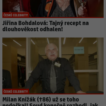
ČESKÉ CELEBRITY
Jiřina Bohdalová: Tajný recept na
dlouhověkost odhalen!
ČESKÉ CELEBRITY
Milan Knížák (†86) už se toho
nedočkal! Soud konečně rozhodl, jak