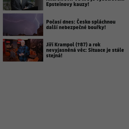
Epsteinovy kauzy!
Počasí dnes: Česko spláchnou
další nebezpečné bouřky!
Jiří Krampol (†87) a rok
nevyjasněná věc: Situace je stále
stejná!