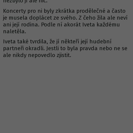
nezbylo jí ale nic.
Koncerty pro ni byly zkrátka prodělečné a často
je musela doplácet ze svého. Z čeho žila ale neví
ani její rodina. Podle ní akorát Iveta každému
naletěla.
Iveta také tvrdila, že jí někteří její hudební
partneři okradli. Jestli to byla pravda nebo ne se
ale nikdy nepovedlo zjistit.