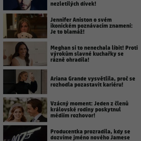
nezletilých dívek!
Jennifer Aniston o svém
ikonickém poznávacím znamení:
Je to blamáž!
Meghan si to nenechala líbit! Proti
výrokům slavné kuchařky se
rázně ohradila!
Ariana Grande vysvětlila, proč se
rozhodla pozastavit kariéru!
Vzácný moment: Jeden z členů
královské rodiny poskytnul
médiím rozhovor!
Producentka prozradila, kdy se
dozvíme jméno nového Jamese