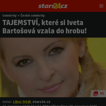
Hl
m
Celebrity
>
České celebrity
Nacházíte
TAJEMSTVÍ, které si Iveta
se
zde:
Bartošová vzala do hrobu!
11
Autor:
Libor Frýdl
,
stars24.cz