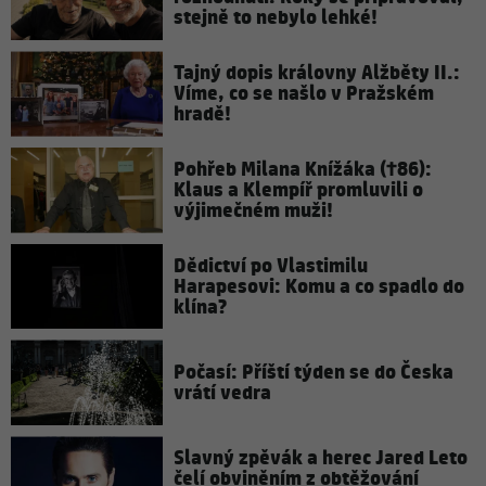
stejně to nebylo lehké!
Tajný dopis královny Alžběty II.:
Víme, co se našlo v Pražském
hradě!
Pohřeb Milana Knížáka (†86):
Klaus a Klempíř promluvili o
výjimečném muži!
Dědictví po Vlastimilu
Harapesovi: Komu a co spadlo do
klína?
Počasí: Příští týden se do Česka
vrátí vedra
Slavný zpěvák a herec Jared Leto
čelí obviněním z obtěžování