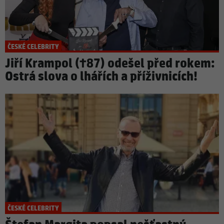
ČESKÉ CELEBRITY
Jiří Krampol (†87) odešel před rokem:
Ostrá slova o lhářích a příživnicích!
ČESKÉ CELEBRITY