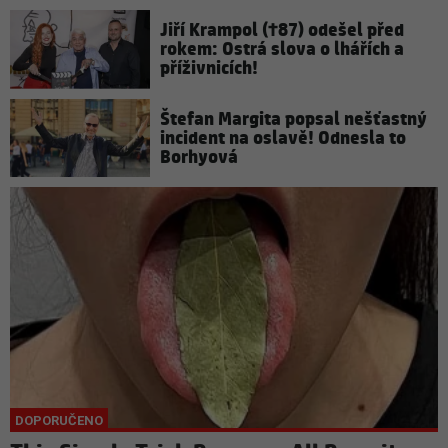
Jiří Krampol (†87) odešel před
rokem: Ostrá slova o lhářích a
příživnicích!
Štefan Margita popsal nešťastný
incident na oslavě! Odnesla to
Borhyová