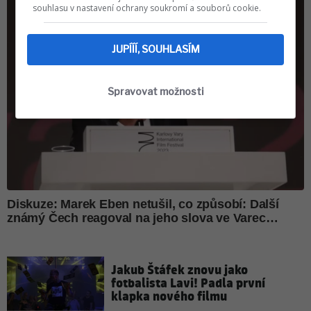
souhlasu v nastavení ochrany soukromí a souborů cookie.
JUPÍÍÍ, SOUHLASÍM
Spravovat možnosti
Jakub Štáfek znovu jako
fotbalista Lavi! Padla první
klapka nového filmu