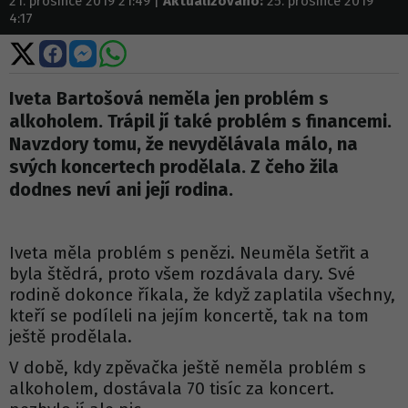
21. prosince 2019 21:49 |
Aktualizováno:
25. prosince 2019
4:17
Sdílet
Sdílet
Sdílet
Sdílet
na
na
na
na
X
Facebooku
Messengeru
WhatsApp
Iveta Bartošová neměla jen problém s
alkoholem. Trápil jí také problém s financemi.
Navzdory tomu, že nevydělávala málo, na
svých koncertech prodělala. Z čeho žila
dodnes neví ani její rodina.
Iveta měla problém s penězi. Neuměla šetřit a
byla štědrá, proto všem rozdávala dary. Své
rodině dokonce říkala, že když zaplatila všechny,
kteří se podíleli na jejím koncertě, tak na tom
ještě prodělala.
V době, kdy zpěvačka ještě neměla problém s
alkoholem, dostávala 70 tisíc za koncert.