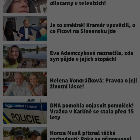
diletanty v televizích!
Je to směšné! Kramár vysvětlil, o
co Ficovi na Slovensku jde
Eva Adamczyková naznačila, zda
syn půjde v jejích stopách!
Helena Vondráčková: Pravda o její
životní lásce!
DNA pomohla objasnit pomníček!
Vražda v Karlíně se stala před 15
lety
Honza Musil přiznal těžké
rozhodnutí: Roky se připravoval,