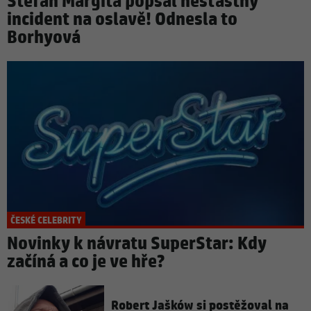
Štefan Margita popsal nešťastný
incident na oslavě! Odnesla to
Borhyová
ČESKÉ CELEBRITY
Novinky k návratu SuperStar: Kdy
začíná a co je ve hře?
Robert Jašków si postěžoval na