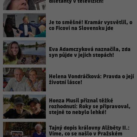
diletanty v televizích!
Je to směšné! Kramár vysvětlil, o
co Ficovi na Slovensku jde
Eva Adamczyková naznačila, zda
syn půjde v jejích stopách!
Helena Vondráčková: Pravda o její
životní lásce!
Honza Musil přiznal těžké
rozhodnutí: Roky se připravoval,
stejně to nebylo lehké!
Tajný dopis královny Alžběty II.:
Víme, co se našlo v Pražském