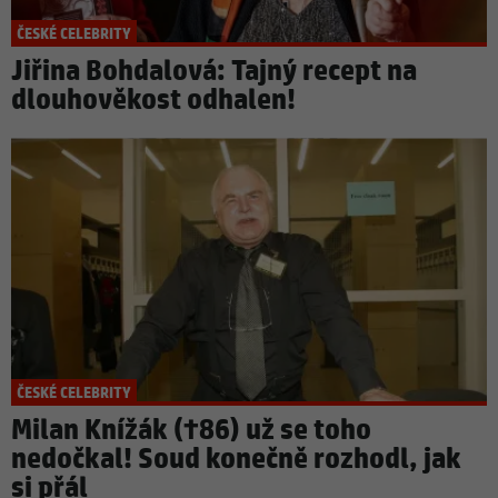
ČESKÉ CELEBRITY
Jiřina Bohdalová: Tajný recept na
dlouhověkost odhalen!
ČESKÉ CELEBRITY
Milan Knížák (†86) už se toho
nedočkal! Soud konečně rozhodl, jak
si přál