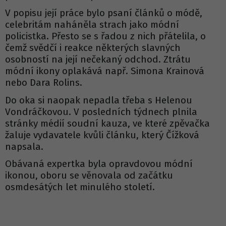
V popisu její práce bylo psaní článků o módě,
celebritám naháněla strach jako módní
policistka. Přesto se s řadou z nich přátelila, o
čemž svědčí i reakce některých slavných
osobností na její nečekaný odchod. Ztrátu
módní ikony oplakává např. Simona Krainová
nebo Dara Rolins.
Do oka si naopak nepadla třeba s Helenou
Vondráčkovou. V posledních týdnech plnila
stránky médií soudní kauza, ve které zpěvačka
žaluje vydavatele kvůli článku, který Čížková
napsala.
Obávaná expertka byla opravdovou módní
ikonou, oboru se věnovala od začátku
osmdesátých let minulého století.