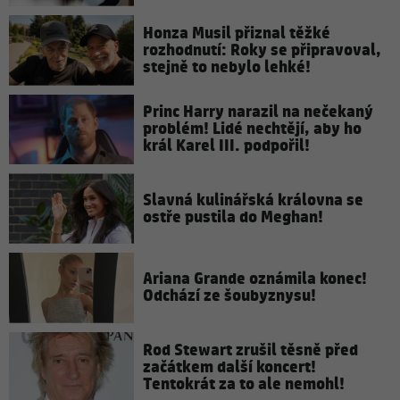
Honza Musil přiznal těžké
rozhodnutí: Roky se připravoval,
stejně to nebylo lehké!
Princ Harry narazil na nečekaný
problém! Lidé nechtějí, aby ho
král Karel III. podpořil!
Slavná kulinářská královna se
ostře pustila do Meghan!
Ariana Grande oznámila konec!
Odchází ze šoubyznysu!
Rod Stewart zrušil těsně před
začátkem další koncert!
Tentokrát za to ale nemohl!