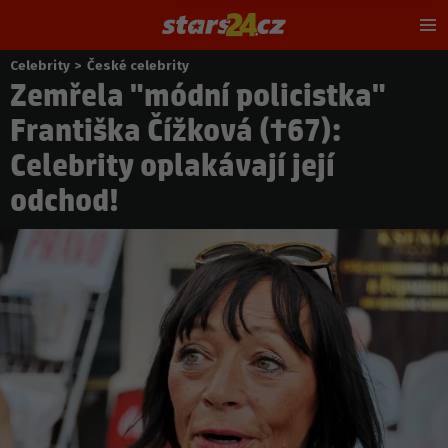
Hl
m
Celebrity
>
České celebrity
Nacházíte
Zemřela "módní policistka"
se
zde:
Františka Čížková (†67):
Celebrity oplakávají její
odchod!