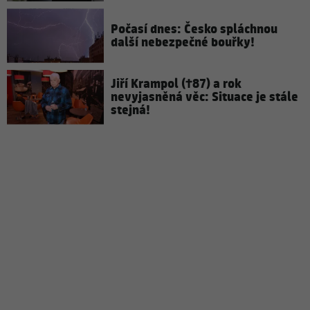
Počasí dnes: Česko spláchnou
další nebezpečné bouřky!
Jiří Krampol (†87) a rok
nevyjasněná věc: Situace je stále
stejná!