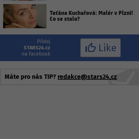
Taťána Kuchařová: Malér v Plzni!
Co se stalo?
Přidej
Like
STARS24.cz
na Facebook
Máte pro nás TIP?
redakce@stars24.cz