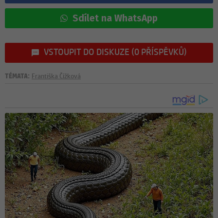
Sdílet na WhatsApp
VSTOUPIT DO DISKUZE (0 PŘÍSPĚVKŮ)
TÉMATA:
Františka Čížková