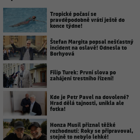
Tropické počasí se
pravděpodobně vrátí ještě do
konce týdne!
Štefan Margita popsal nešťastný
incident na oslavě! Odnesla to
Borhyová
Filip Turek: První slova po
zahájení trestního řízení!
Kde je Petr Pavel na dovolené?
Hrad dělá tajnosti, unikla ale
fotka!
Honza Musil přiznal těžké
rozhodnutí: Roky se připravoval,
stejně to nebylo lehké!