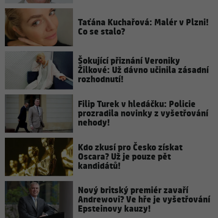
Taťána Kuchařová: Malér v Plzni!
Co se stalo?
Šokující přiznání Veroniky
Žilkové: Už dávno učinila zásadní
rozhodnutí!
Filip Turek v hledáčku: Policie
prozradila novinky z vyšetřování
nehody!
Kdo zkusí pro Česko získat
Oscara? Už je pouze pět
kandidátů!
Nový britský premiér zavaří
Andrewovi? Ve hře je vyšetřování
Epsteinovy kauzy!