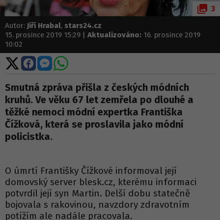
3
Autor:
Jiří Hrabal
,
stars24.cz
15. prosince 2019 15:29 |
Aktualizováno:
16. prosince 2019
10:02
Sdílet
Sdílet
Sdílet
Sdílet
na
na
na
na
X
Facebooku
Messengeru
WhatsApp
Smutná zpráva přišla z českých módních
kruhů. Ve věku 67 let zemřela po dlouhé a
těžké nemoci módní expertka Františka
Čížková, která se proslavila jako módní
policistka.
O úmrtí Františky Čížkové informoval její
domovský server blesk.cz, kterému informaci
potvrdil její syn Martin. Delší dobu statečně
bojovala s rakovinou, navzdory zdravotním
potížím ale nadále pracovala.