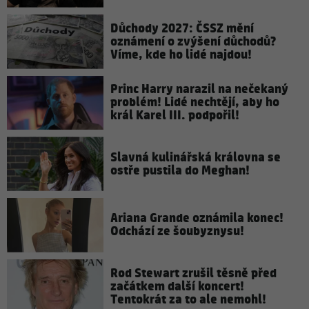
Důchody 2027: ČSSZ mění
oznámení o zvýšení důchodů?
Víme, kde ho lidé najdou!
Princ Harry narazil na nečekaný
problém! Lidé nechtějí, aby ho
král Karel III. podpořil!
Slavná kulinářská královna se
ostře pustila do Meghan!
Ariana Grande oznámila konec!
Odchází ze šoubyznysu!
Rod Stewart zrušil těsně před
začátkem další koncert!
Tentokrát za to ale nemohl!