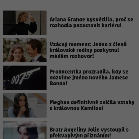
Ariana Grande vysvětlila, proč se
rozhodla pozastavit kariéru!
Vzácný moment: Jeden z členů
královské rodiny poskytnul
médiím rozhovor!
Producentka prozradila, kdy se
dozvíme jméno nového Jamese
Bonda!
Meghan definitivně zničila vztahy
s královnou Kamilou!
Bratr Angeliny Jolie vystoupil s
překvapivým přiznáním!