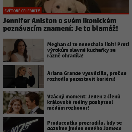
SVĚTOVÉ CELEBRITY
Jennifer Aniston o svém ikonickém
poznávacím znamení: Je to blamáž!
Meghan si to nenechala líbit! Proti
výrokům slavné kuchařky se
rázně ohradila!
Ariana Grande vysvětlila, proč se
rozhodla pozastavit kariéru!
Vzácný moment: Jeden z členů
královské rodiny poskytnul
médiím rozhovor!
Producentka prozradila, kdy se
dozvíme jméno nového Jamese