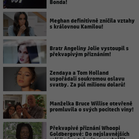
Bonda!
Meghan definitivně zničila vztahy
s královnou Kamilou!
Bratr Angeliny Jolie vystoupil s
překvapivým přiznáním!
Zendaya a Tom Holland
uspořádali soukromou oslavu
svatby. Za půl milionu dolarů!
Manželka Bruce Willise otevřeně
promluvila o svých pocitech viny!
Překvapivé přiznání Whoopi
Goldbergové: Do nejslavnějších