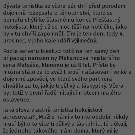
Bývalá tenistka se včera pár dní před porodem
dojemně rozepsala o těhotenství, které se
pomalu chýlí ke šťastnému konci. Přešťastný
hokejista, který už se moc těší na holčičku, jako
by v tu chvíli zapomněl, čím je ten den, tedy 4.
prosinec, v jeho kalendáři výjimečný.
Podle serveru blesk.cz totiž na ten samý den
připadají narozeniny Plekancova nejstaršího
syna Matyáše, kterému je už 8 let. Příště by
možná stálo za to zvážit lepší načasování velké a
dojemné zpovědi, ve které svého partnera
chválila za to, jak je trpělivý a láskyplný. Včera
byl totiž v první řadě milujícím otcem malého
oslavence.
Jaká slova vlastně tenistka hokejistovi
adresovala? „Muži s námi v tomto období někdy
musí být o to více trpělivý a láskplní… Já děkuji,
že jednoho takového mám doma, který mi je