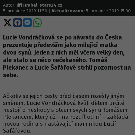
Autor:
Jiří Hrabal
,
stars24.cz
5. prosince 2019 11:50 |
Aktualizováno:
5. prosince 2019 15:00
Sdílet
Sdílet
Sdílet
Sdílet
na
na
na
na
X
Facebooku
Messengeru
WhatsApp
Lucie Vondráčková se po návratu do Česka
prezentuje především jako milující matka
dvou synů. Jeden z nich měl včera velký den,
ale stalo se něco nečekaného. Tomáš
Plekanec a Lucie Šafářové strhli pozornost na
sebe.
Ačkoliv se jejich cesty před časem rozešly jiným
směrem, Lucie Vondráčková kvůli dětem určitě
nestojí o neshody s otcem svých synů Tomášem
Plekancem, který už – na rozdíl od ní – zakládá
novou rodinu s nastávající maminkou Lucií
Šafářovou.