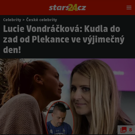
Hl
m
Celebrity
>
České celebrity
Nacházíte
Lucie Vondráčková: Kudla do
se
zde:
zad od Plekance ve výjimečný
den!
8