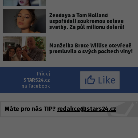
Zendaya a Tom Holland
uspořádali soukromou oslavu
svatby. Za půl milionu dolarů!
Manželka Bruce Willise otevřeně
promluvila o svých pocitech viny!
Přidej
Like
STARS24.cz
na Facebook
Máte pro nás TIP?
redakce@stars24.cz