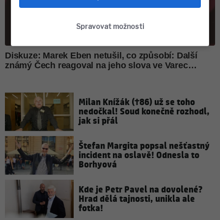
Spravovat možnosti
Milan Knížák (†86) už se toho
nedočkal! Soud konečně rozhodl,
jak si přál
Štefan Margita popsal nešťastný
incident na oslavě! Odnesla to
Borhyová
Kde je Petr Pavel na dovolené?
Hrad dělá tajnosti, unikla ale
fotka!