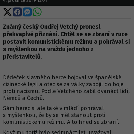
4. prosince 2019 13:01
Sdílet
Sdílet
Sdílet
Sdílet
na
na
na
na
X
Facebooku
Messengeru
WhatsApp
Známý český Ondřej Vetchý pronesl
překvapivé přiznání. Chtěl se se zbraní v ruce
postavit komunistickému režimu a pohrával si
s myšlenkou na vraždu jednoho z
představitelů.
Dědeček slavného herce bojoval ve španělské
cizinecké legii a otec se za války zapojil do boje
proti nacismu. Podle Vetchého zabil dvanáct lidí,
Němců a Čechů.
Sám herec si ale také v mládí pohrával
s myšlenkou, že by se měl stanout proti
komunistickému režimu. A to hned se zbraní.
Když mu totiž bylo sedmnáct let, uvažoval