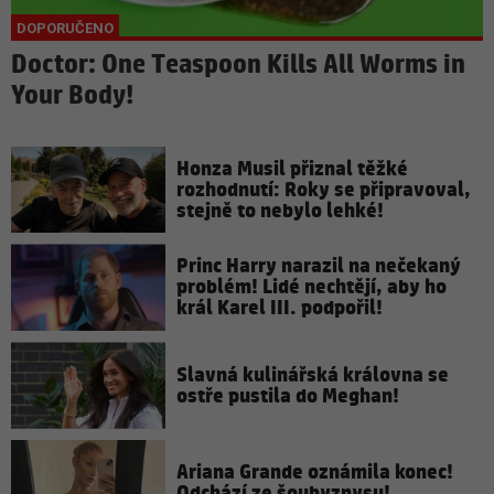
Doctor: One Teaspoon Kills All Worms in
Your Body!
Honza Musil přiznal těžké
rozhodnutí: Roky se připravoval,
stejně to nebylo lehké!
Princ Harry narazil na nečekaný
problém! Lidé nechtějí, aby ho
král Karel III. podpořil!
Slavná kulinářská královna se
ostře pustila do Meghan!
Ariana Grande oznámila konec!
Odchází ze šoubyznysu!