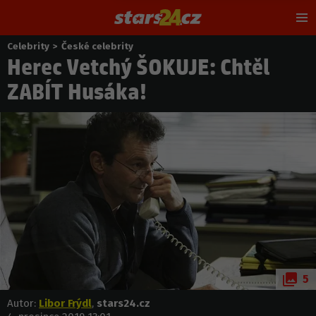
Hl
m
Celebrity
>
České celebrity
Nacházíte
Herec Vetchý ŠOKUJE: Chtěl
se
zde:
ZABÍT Husáka!
5
Autor:
Libor Frýdl
,
stars24.cz