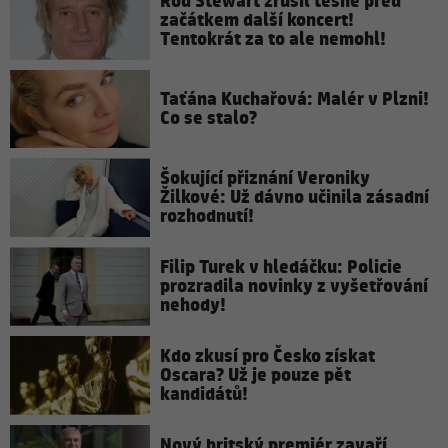
Rod Stewart zrušil těsně před
začátkem další koncert!
Tentokrát za to ale nemohl!
Taťána Kuchařová: Malér v Plzni!
Co se stalo?
Šokující přiznání Veroniky
Žilkové: Už dávno učinila zásadní
rozhodnutí!
Filip Turek v hledáčku: Policie
prozradila novinky z vyšetřování
nehody!
Kdo zkusí pro Česko získat
Oscara? Už je pouze pět
kandidátů!
Nový britský premiér zavaří