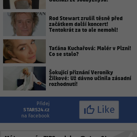
Rod Stewart zrušil těsně před
začátkem další koncert!
Tentokrát za to ale nemohl!
Taťána Kuchařová: Malér v Plzni!
Co se stalo?
Šokující přiznání Veroniky
Žilkové: Už dávno učinila zásadní
rozhodnutí!
Přidej
Like
STARS24.cz
na Facebook