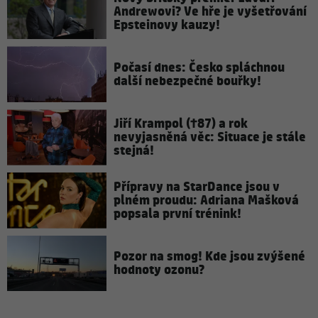
Andrewovi? Ve hře je vyšetřování
Epsteinovy kauzy!
Počasí dnes: Česko spláchnou
další nebezpečné bouřky!
Jiří Krampol (†87) a rok
nevyjasněná věc: Situace je stále
stejná!
Přípravy na StarDance jsou v
plném proudu: Adriana Mašková
popsala první trénink!
Pozor na smog! Kde jsou zvýšené
hodnoty ozonu?