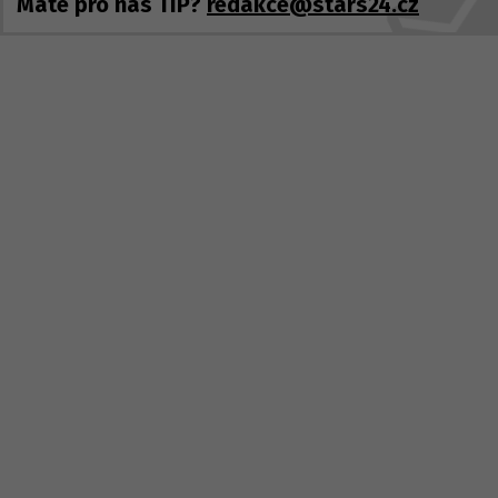
Máte pro nás TIP?
redakce@stars24.cz