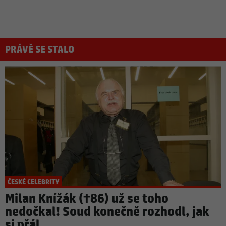
PRÁVĚ SE STALO
ČESKÉ CELEBRITY
Milan Knížák (†86) už se toho
nedočkal! Soud konečně rozhodl, jak
si přál