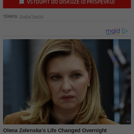
VSTOUPIT DO DISKUZE (0 PŘÍSPĚVKŮ)
TÉMATA:
Ondřej Vetchý