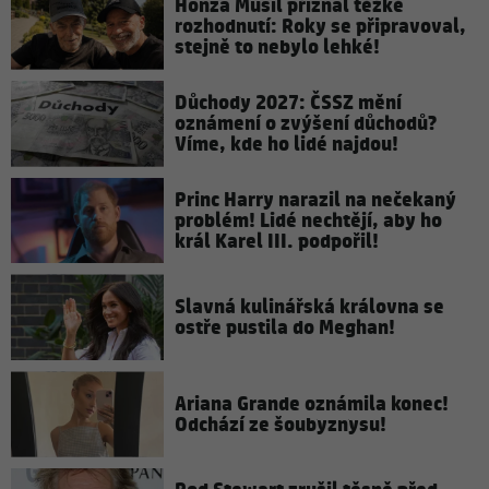
Honza Musil přiznal těžké
rozhodnutí: Roky se připravoval,
stejně to nebylo lehké!
Důchody 2027: ČSSZ mění
oznámení o zvýšení důchodů?
Víme, kde ho lidé najdou!
Princ Harry narazil na nečekaný
problém! Lidé nechtějí, aby ho
král Karel III. podpořil!
Slavná kulinářská královna se
ostře pustila do Meghan!
Ariana Grande oznámila konec!
Odchází ze šoubyznysu!