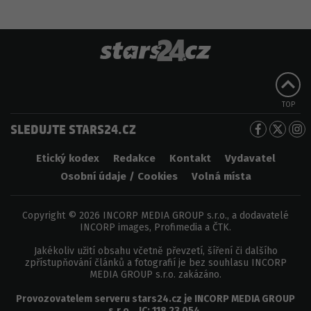
TOP
SLEDUJTE STARS24.CZ
Etický kodex
Redakce
Kontakt
Vydavatel
Osobní údaje / Cookies
Volná místa
Copyright © 2026 INCORP MEDIA GROUP s.r.o., a dodavatelé
INCORP images, Profimedia a ČTK.
Jakékoliv užití obsahu včetně převzetí, šíření či dalšího
zpřístupňování článků a fotografií je bez souhlasu INCORP
MEDIA GROUP s.r.o. zakázáno.
Provozovatelem serveru
stars24.cz
je
INCORP MEDIA GROUP
s.r.o.
, IC:
118 23 054
.