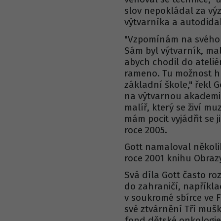
slov nepokládal za vý
výtvarníka a autodida
"Vzpomínám na svého 
Sám byl výtvarník, mal
abych chodil do atelié
rameno. Tu možnost hn
základní škole," řekl G
na výtvarnou akademii
malíř, který se živí mu
mám pocit vyjádřit se 
roce 2005.
Gott namaloval několi
roce 2001 knihu Obrazy
Svá díla Gott často roz
do zahraničí, napříkla
v soukromé sbírce ve Fr
své ztvárnění Tří mušk
fond dětské onkologie