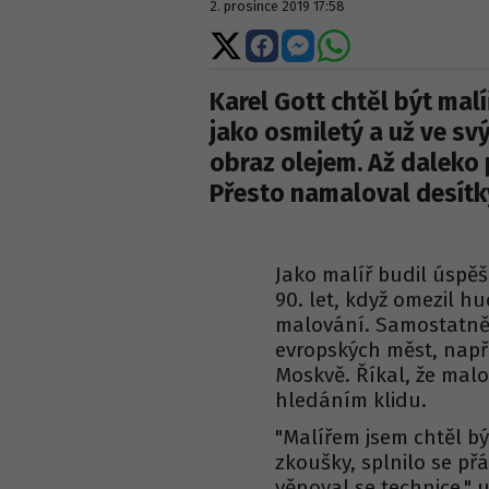
2. prosince 2019 17:58
Sdílet
Sdílet
Sdílet
Sdílet
na
na
na
na
X
Facebooku
Messengeru
WhatsApp
Karel Gott chtěl být mal
jako osmiletý a už ve sv
obraz olejem. Až daleko 
Přesto namaloval desítk
Jako malíř budil úspě
90. let, když omezil h
malování. Samostatně v
evropských měst, např
Moskvě. Říkal, že mal
hledáním klidu.
"Malířem jsem chtěl b
zkoušky, splnilo se př
věnoval se technice," 