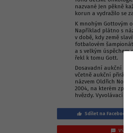
nazvané Jen pěkně kaž
korun a vydražilo se z
K mnohým Gottovým ob
Například plátno s ná
v době, kdy země slav
fotbalovém šampionátu
a s velkým úspěchem pr
řekl k tomu Gott.
Dosavadní aukční reko
včetně aukční přirážky,
názvem Oldřich Nový a
2004, na kterém zpěvá
hvězdy. Vyvolávací ce
Sdílet na Facebook
VSTOUP