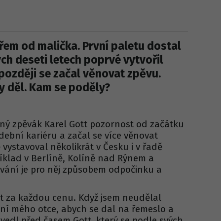
ířem od malička. První paletu dostal
ých deseti letech poprvé vytvořil
později se začal věnovat zpěvu.
y děl. Kam se poděly?
šný zpěvák Karel Gott pozornost od začátku
udební kariéru a začal se více věnovat
ystavoval několikrát v Česku i v řadě
íklad v Berlíně, Kolíně nad Rýnem a
ování je pro něj způsobem odpočinku a
ýt za každou cenu. Když jsem neudělal
ání mého otce, abych se dal na řemeslo a
uvedl před časem Gott, který se podle svých