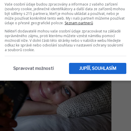
Vaše osobní údaje budou zpracovány a informace z vašeho zařízení
(soubory cookie, jedinečné identifikátory a další data ze zařízení) mohou
být sdíleny s 215 partnera, kteří je mohou ukládat a používat, nebo je
může používat konkrétně tento web. My i naši partneři můžeme používat
údaje o přesné geografické poloze.
Seznam partnerů
Někteří dodavatelé mohou vaše osobní údaje zpracovávat na základě
oprávněného zájmu, proti kterému můžete vznést námitku pomocí
možností níže. V dolní části této stránky nebo v nabídce webu hledejte
odkaz ke správě nebo odvolání souhlasu v nastavení ochrany soukromí
a souborů cookie.
Spravovat možnosti
JUPÍÍÍ, SOUHLASÍM