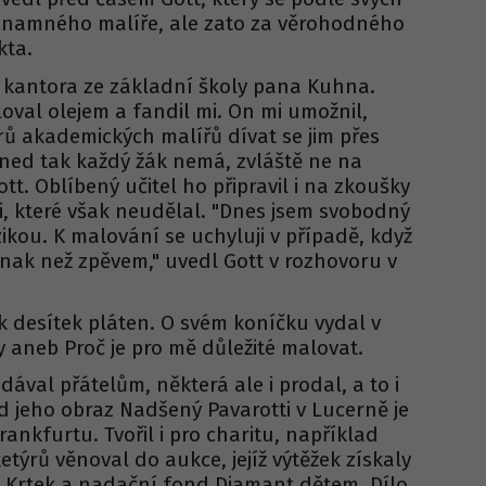
znamného malíře, ale zato za věrohodného
kta.
kantora ze základní školy pana Kuhna.
oval olejem a fandil mi. On mi umožnil,
rů akademických malířů dívat se jim přes
ed tak každý žák nemá, zvláště ne na
ott. Oblíbený učitel ho připravil i na zkoušky
, které však neudělal. "Dnes jsem svobodný
zikou. K malování se uchyluji v případě, když
jinak než zpěvem," uvedl Gott v rozhovoru v
k desítek pláten. O svém koníčku vydal v
 aneb Proč je pro mě důležité malovat.
dával přátelům, některá ale i prodal, a to i
d jeho obraz Nadšený Pavarotti v Lucerně je
ankfurtu. Tvořil i pro charitu, například
etýrů věnoval do aukce, jejíž výtěžek získaly
 Krtek a nadační fond Diamant dětem. Dílo