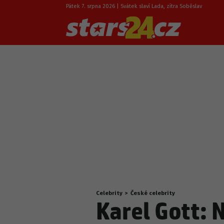
Pátek 7. srpna 2026 | Svátek slaví Lada, zítra Soběslav
Celebrity
>
České celebrity
Nacházíte
Karel Gott: 
se
zde: