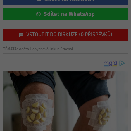
Sdílet na WhatsApp
VSTOUPIT DO DISKUZE (0 PŘÍSPĚVKŮ)
TÉMATA:
Agáta Hanychová
Jakub Prachař