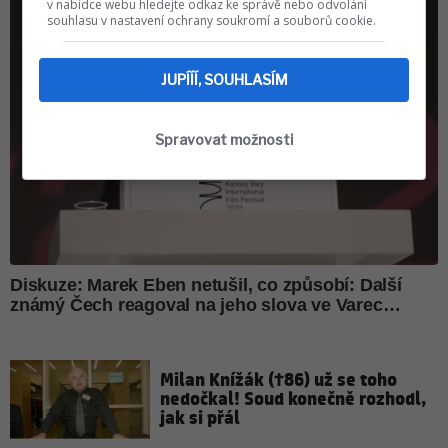
v nabídce webu hledejte odkaz ke správě nebo odvolání
souhlasu v nastavení ochrany soukromí a souborů cookie.
JUPÍÍÍ, SOUHLASÍM
Spravovat možnosti
Milan Knížák (†86) už se toho
nedočkal! Soud konečně rozhodl,
jak si přál