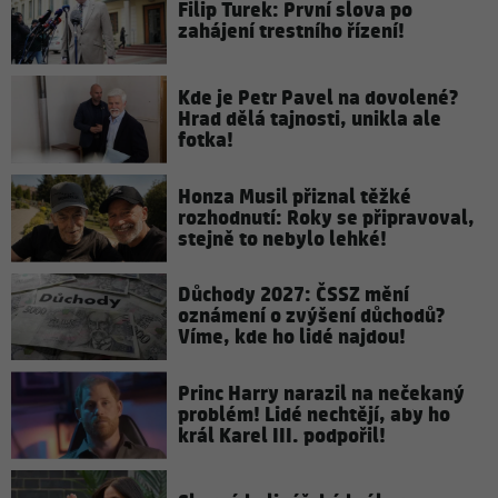
Filip Turek: První slova po
zahájení trestního řízení!
Kde je Petr Pavel na dovolené?
Hrad dělá tajnosti, unikla ale
fotka!
Honza Musil přiznal těžké
rozhodnutí: Roky se připravoval,
stejně to nebylo lehké!
Důchody 2027: ČSSZ mění
oznámení o zvýšení důchodů?
Víme, kde ho lidé najdou!
Princ Harry narazil na nečekaný
problém! Lidé nechtějí, aby ho
král Karel III. podpořil!