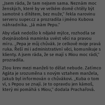
„Jsem ráda, že tam nejsem sama. Neznám moc
ženských, které by ve velkém domě chtěly být
samotné s dítětem, bez muže,“ řekla narovinu
serveru super.cz a prozradila i jméno Kubova
náhradníka. „Já mám Pepu.“
Aby však nedošlo k nějaké mýlce, rozhodla se
dvojnásobná maminka uvést věci na pravou
míru. „Pepa je můj chůvák. Je celkově moje pravá
ruka. Řeší mi i administrativní věci, komunikuje s
klienty. A jsem ráda, že se mají s Miou moc rádi,“
prozradila.
Zlou krev mezi manželi to dělat nebude. Zatímco
Agáta je srozuměna s novým vztahem manžela,
Jakub byl informován o chůvákovi. „Kuba o tom
ví, s Pepou se znají. Je to opravdu jen kámoš,
který mi pomáhá s Miou,“ dodala Prachařová.