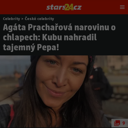
Hl
m
Celebrity
>
České celebrity
Nacházíte
Agáta Prachařová narovinu o
se
zde:
chlapech: Kubu nahradil
tajemný Pepa!
9