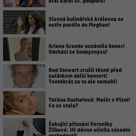
král Karel III. podpořil!
Slavná kulinářská královna se
ostře pustila do Meghan!
Ariana Grande oznámila konec!
Odchází ze šoubyznysu!
Rod Stewart zrušil těsně před
začátkem další koncert!
Tentokrát za to ale nemohl!
Taťána Kuchařová: Malér v Plzni!
Co se stalo?
Šokující přiznání Veroniky
Žilkové: Už dávno učinila zásadní
rozhodnutí!