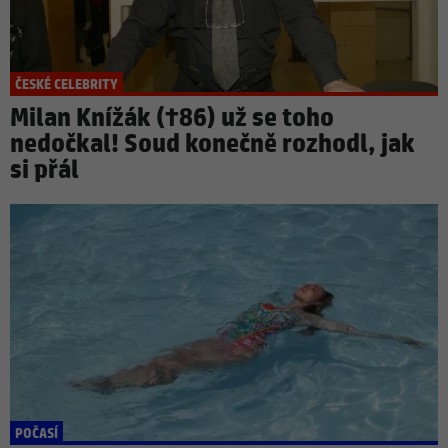
ČESKÉ CELEBRITY
Milan Knížák (†86) už se toho
nedočkal! Soud konečně rozhodl, jak
si přál
POČASÍ