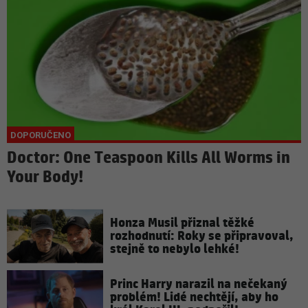
Doctor: One Teaspoon Kills All Worms in
Your Body!
Honza Musil přiznal těžké
rozhodnutí: Roky se připravoval,
stejně to nebylo lehké!
Princ Harry narazil na nečekaný
problém! Lidé nechtějí, aby ho