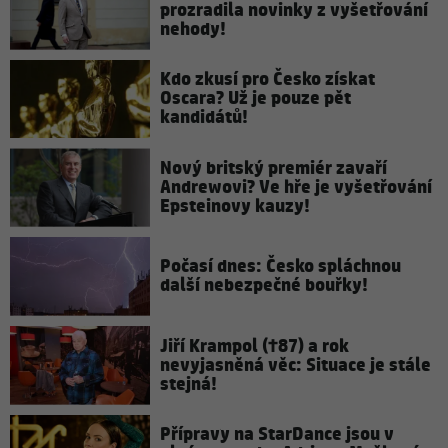
prozradila novinky z vyšetřování
nehody!
Kdo zkusí pro Česko získat
Oscara? Už je pouze pět
kandidátů!
Nový britský premiér zavaří
Andrewovi? Ve hře je vyšetřování
Epsteinovy kauzy!
Počasí dnes: Česko spláchnou
další nebezpečné bouřky!
Jiří Krampol (†87) a rok
nevyjasněná věc: Situace je stále
stejná!
Přípravy na StarDance jsou v