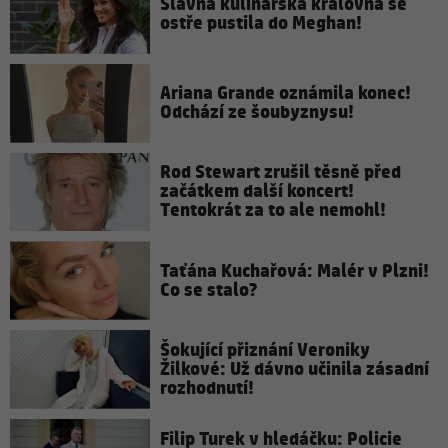
Slavná kulinářská královna se
ostře pustila do Meghan!
Ariana Grande oznámila konec!
Odchází ze šoubyznysu!
Rod Stewart zrušil těsně před
začátkem další koncert!
Tentokrát za to ale nemohl!
Taťána Kuchařová: Malér v Plzni!
Co se stalo?
Šokující přiznání Veroniky
Žilkové: Už dávno učinila zásadní
rozhodnutí!
Filip Turek v hledáčku: Policie