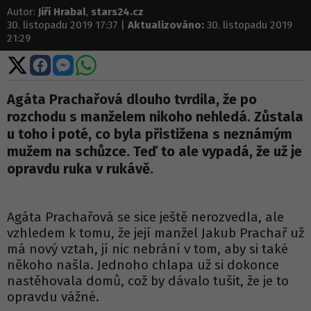
Autor:
Jiří Hrabal
,
stars24.cz
30. listopadu 2019 17:37 |
Aktualizováno:
30. listopadu 2019
21:29
Sdílet
Sdílet
Sdílet
Sdílet
na
na
na
na
X
Facebooku
Messengeru
WhatsApp
Agáta Prachařová dlouho tvrdila, že po
rozchodu s manželem nikoho nehledá. Zůstala
u toho i poté, co byla přistižena s neznámým
mužem na schůzce. Teď to ale vypadá, že už je
opravdu ruka v rukávě.
Agáta Prachařová se sice ještě nerozvedla, ale
vzhledem k tomu, že její manžel Jakub Prachař už
má nový vztah, jí nic nebrání v tom, aby si také
někoho našla. Jednoho chlapa už si dokonce
nastěhovala domů, což by dávalo tušit, že je to
opravdu vážné.