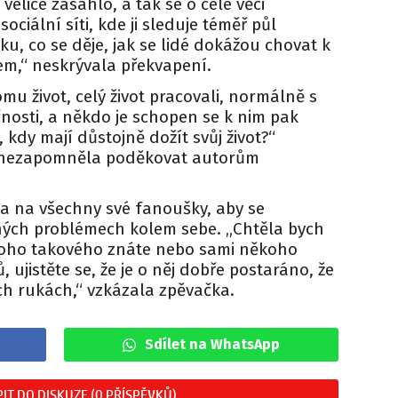
elice zasáhlo, a tak se o celé věci
ociální síti, kde ji sleduje téměř půl
oku, co se děje, jak se lidé dokážou chovat k
em,“ neskrývala překvapení.
komu život, celý život pracovali, normálně s
nosti, a někdo je schopen se k nim pak
, kdy mají důstojně dožít svůj život?“
 nezapomněla poděkovat autorům
la na všechny své fanoušky, aby se
ných problémech kolem sebe. „Chtěla bych
někoho takového znáte nebo sami někoho
 ujistěte se, že je o něj dobře postaráno, že
ch rukách,“ vzkázala zpěvačka.
Sdílet na WhatsApp
IT DO DISKUZE (0 PŘÍSPĚVKŮ)