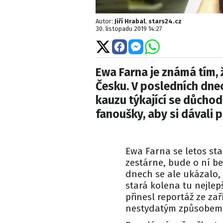
Autor:
Jiří Hrabal
,
stars24.cz
30. listopadu 2019 14:27
Sdílet
Sdílet
Sdílet
Sdílet
na
na
na
na
X
Facebooku
Messengeru
WhatsApp
Ewa Farna je známá tím, 
Česku. V posledních dne
kauzu týkající se důcho
fanoušky, aby si dávali p
Ewa Farna se letos st
zestárne, bude o ní b
dnech se ale ukázalo, 
stará kolena tu nejlep
přinesl reportáž ze z
nestydatým způsobem