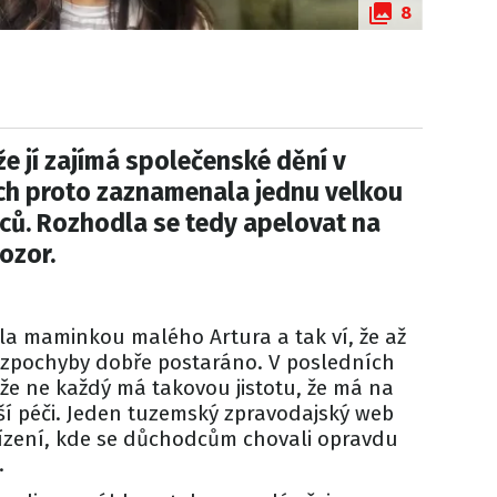
8
že jí zajímá společenské dění v
ch proto zaznamenala jednu velkou
dců. Rozhodla se tedy apelovat na
ozor.
ala maminkou malého Artura a tak ví, že až
ezpochyby dobře postaráno. V posledních
že ne každý má takovou jistotu, že má na
ší péči. Jeden tuzemský zpravodajský web
ařízení, kde se důchodcům chovali opravdu
.