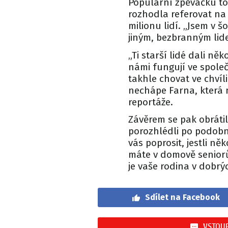
Populární zpěvačku to v
rozhodla referovat na s
milionu lidí. „Jsem v š
jiným, bezbranným lid
„Ti starší lidé dali ně
námi fungují ve společ
takhle chovat ve chvíli
nechápe Farna, která
reportáže.
Závěrem se pak obráti
porozhlédli po podob
vás poprosit, jestli 
máte v domově seniorů,
je vaše rodina v dobrý
Sdílet na Facebook
VSTOUP