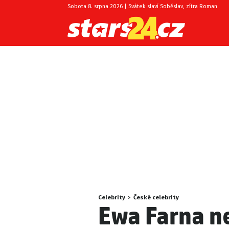
Sobota 8. srpna 2026 | Svátek slaví Soběslav, zítra Roman
Celebrity
>
České celebrity
Nacházíte
Ewa Farna n
se
zde: