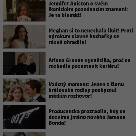
Jennifer Aniston o svém
ikonickém poznávacím znamení:
Je to blamáž!
Meghan si to nenechala líbit! Proti
výrokům slavné kuchařky se
rázně ohradila!
Ariana Grande vysvětlila, proč se
rozhodla pozastavit kariéru!
Vzácný moment: Jeden z členů
královské rodiny poskytnul
médiím rozhovor!
Producentka prozradila, kdy se
dozvíme jméno nového Jamese
Bonda!