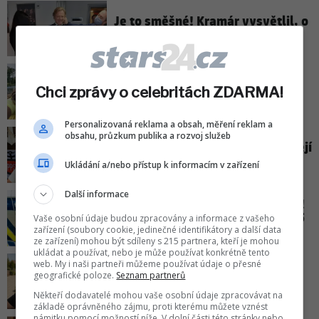
Je to směšné! Kramár vysvětlil, o
co Ficovi na Slovensku jde
Eva Adamczyková naznačila, zda
Chci zprávy o celebritách ZDARMA!
syn půjde v jejích stopách!
Personalizovaná reklama a obsah, měření reklam a
obsahu, průzkum publika a rozvoj služeb
Helena Vondráčková: Pravda o její
životní lásce!
Ukládání a/nebo přístup k informacím v zařízení
Další informace
DNA pomohla objasnit pomníček!
Vražda v Karlíně se stala před 15
Vaše osobní údaje budou zpracovány a informace z vašeho
lety
zařízení (soubory cookie, jedinečné identifikátory a další data
ze zařízení) mohou být sdíleny s 215 partnera, kteří je mohou
ukládat a používat, nebo je může používat konkrétně tento
web. My i naši partneři můžeme používat údaje o přesné
Honza Musil přiznal těžké
geografické poloze.
Seznam partnerů
rozhodnutí: Roky se připravoval,
stejně to nebylo lehké!
Někteří dodavatelé mohou vaše osobní údaje zpracovávat na
základě oprávněného zájmu, proti kterému můžete vznést
námitku pomocí možností níže. V dolní části této stránky nebo