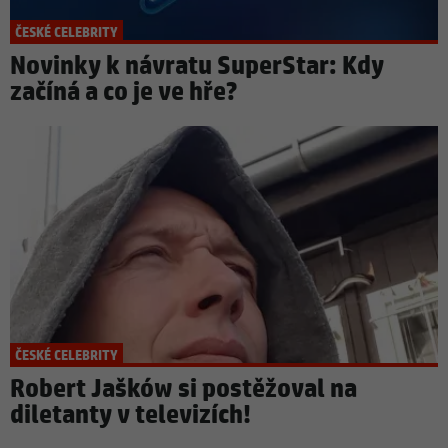
ČESKÉ CELEBRITY
Novinky k návratu SuperStar: Kdy
začíná a co je ve hře?
ČESKÉ CELEBRITY
Robert Jašków si postěžoval na
diletanty v televizích!