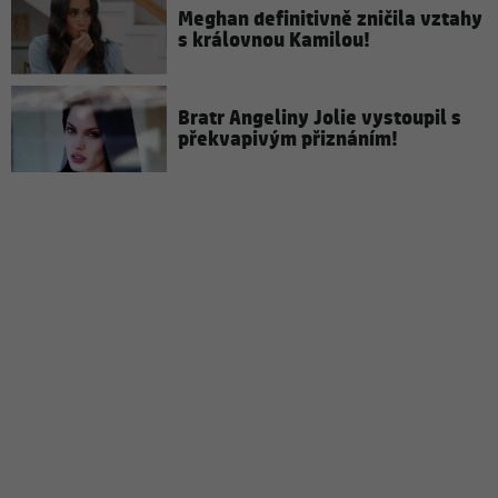
Meghan definitivně zničila vztahy
s královnou Kamilou!
Bratr Angeliny Jolie vystoupil s
překvapivým přiznáním!