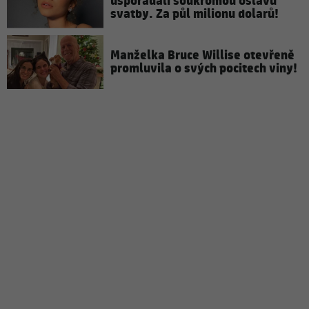
uspořádali soukromou oslavu
svatby. Za půl milionu dolarů!
Manželka Bruce Willise otevřeně
promluvila o svých pocitech viny!