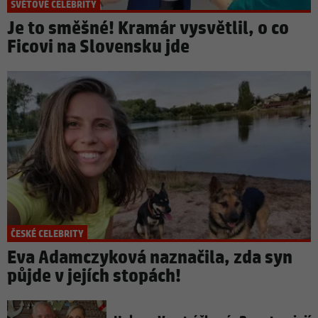
SVĚTOVÉ CELEBRITY
Je to směšné! Kramár vysvětlil, o co
Ficovi na Slovensku jde
ČESKÉ CELEBRITY
Eva Adamczyková naznačila, zda syn
půjde v jejích stopách!