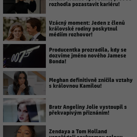
rozhodla pozastavit kariéru!
Vzácný moment: Jeden z členů
královské rodiny poskytnul
médiím rozhovor!
Producentka prozradila, kdy se
dozvíme jméno nového Jamese
Bonda!
Meghan definitivně zničila vztahy
s královnou Kamilou!
Bratr Angeliny Jolie vystoupil s
překvapivým přiznáním!
Zendaya a Tom Holland