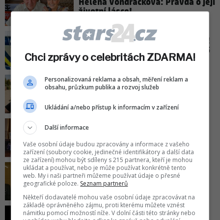
Helena Vondráčková: Pravda o její
životní lásce!
DNA pomohla objasnit pomníček!
Vražda v Karlíně se stala před 15
Chci zprávy o celebritách ZDARMA!
lety
Personalizovaná reklama a obsah, měření reklam a
Honza Musil přiznal těžké
obsahu, průzkum publika a rozvoj služeb
rozhodnutí: Roky se připravoval,
stejně to nebylo lehké!
Ukládání a/nebo přístup k informacím v zařízení
Tajný dopis královny Alžběty II.:
Další informace
Víme, co se našlo v Pražském
Vaše osobní údaje budou zpracovány a informace z vašeho
hradě!
zařízení (soubory cookie, jedinečné identifikátory a další data
ze zařízení) mohou být sdíleny s 215 partnera, kteří je mohou
ukládat a používat, nebo je může používat konkrétně tento
Pohřeb Milana Knížáka (†86):
web. My i naši partneři můžeme používat údaje o přesné
Klaus a Klempíř promluvili o
geografické poloze.
Seznam partnerů
výjimečném muži!
Někteří dodavatelé mohou vaše osobní údaje zpracovávat na
základě oprávněného zájmu, proti kterému můžete vznést
námitku pomocí možností níže. V dolní části této stránky nebo
Dědictví po Vlastimilu