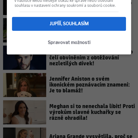
v nabídce webu hledejte odkaz ke správě nebo odvolání
Harapesovi: Komu a co spadlo do
souhlasu v nastavení ochrany soukromí a souborů cookie.
klína?
JUPÍÍÍ, SOUHLASÍM
Počasí: Příští týden se do Česka
vrátí vedra
Spravovat možnosti
Slavný zpěvák a herec Jared Leto
čelí obviněním z obtěžování
nezletilých dívek!
Jennifer Aniston o svém
ikonickém poznávacím znamení:
Je to blamáž!
Meghan si to nenechala líbit! Proti
výrokům slavné kuchařky se
rázně ohradila!
Ariana Grande vysvětlila, proč se