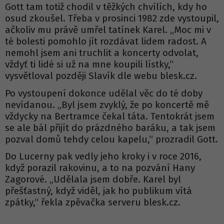
Gott tam totiž chodil v těžkých chvílích, kdy ho
osud zkoušel. Třeba v prosinci 1982 zde vystoupil,
ačkoliv mu právě umřel tatínek Karel. „Moc mi v
té bolesti pomohlo jít rozdávat lidem radost. A
nemohl jsem ani truchlit a koncerty odvolat,
vždyť ti lidé si už na mne koupili lístky,“
vysvětloval později Slavík dle webu blesk.cz.
Po vystoupení dokonce udělal věc do té doby
nevídanou. „Byl jsem zvyklý, že po koncertě mě
vždycky na Bertramce čekal táta. Tentokrát jsem
se ale bál přijít do prázdného baráku, a tak jsem
pozval domů tehdy celou kapelu,“ prozradil Gott.
Do Lucerny pak vedly jeho kroky i v roce 2016,
když porazil rakovinu, a to na pozvání Hany
Zagorové. „Udělala jsem dobře. Karel byl
přešťastný, když viděl, jak ho publikum vítá
zpátky,“ řekla zpěvačka serveru blesk.cz.