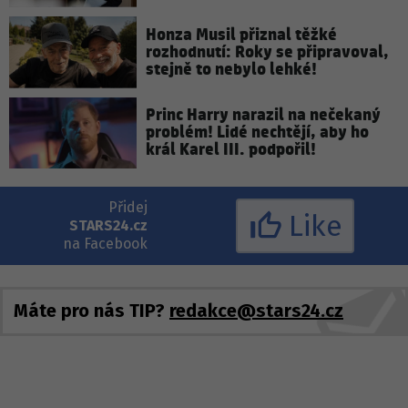
Honza Musil přiznal těžké
rozhodnutí: Roky se připravoval,
stejně to nebylo lehké!
Princ Harry narazil na nečekaný
problém! Lidé nechtějí, aby ho
král Karel III. podpořil!
Přidej
Like
STARS24.cz
na Facebook
Máte pro nás TIP?
redakce@stars24.cz