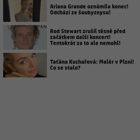
Ariana Grande oznámila konec!
Odchází ze šoubyznysu!
Rod Stewart zrušil těsně před
začátkem další koncert!
Tentokrát za to ale nemohl!
Taťána Kuchařová: Malér v Plzni!
Co se stalo?