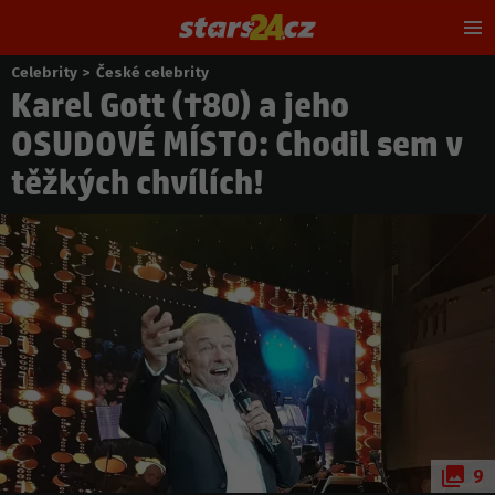
Hl
m
Celebrity
>
České celebrity
Nacházíte
Karel Gott (†80) a jeho
se
zde:
OSUDOVÉ MÍSTO: Chodil sem v
těžkých chvílích!
9