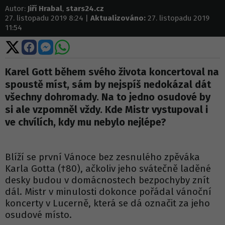
Autor:
Jiří Hrabal
,
stars24.cz
27. listopadu 2019 8:24 |
Aktualizováno:
27. listopadu 2019
11:54
Sdílet
Sdílet
Sdílet
Sdílet
na
na
na
na
X
Facebooku
Messengeru
WhatsApp
Karel Gott během svého života koncertoval na
spoustě míst, sám by nejspíš nedokázal dát
všechny dohromady. Na to jedno osudové by
si ale vzpomněl vždy. Kde Mistr vystupoval i
ve chvílích, kdy mu nebylo nejlépe?
Blíží se první Vánoce bez zesnulého zpěváka
Karla Gotta (†80), ačkoliv jeho svátečně laděné
desky budou v domácnostech bezpochyby znít
dál. Mistr v minulosti dokonce pořádal vánoční
koncerty v Lucerně, která se dá označit za jeho
osudové místo.