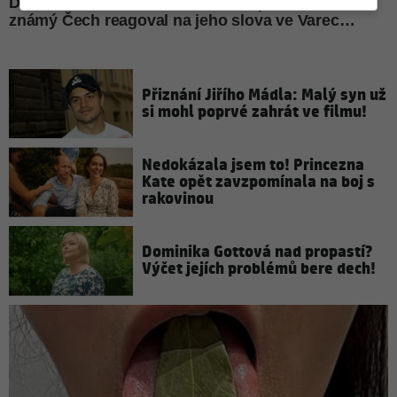
Přiznání Jiřího Mádla: Malý syn už
si mohl poprvé zahrát ve filmu!
Nedokázala jsem to! Princezna
Kate opět zavzpomínala na boj s
rakovinou
Dominika Gottová nad propastí?
Výčet jejích problémů bere dech!