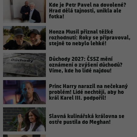
Kde je Petr Pavel na dovolené?
Hrad dělá tajnosti, unikla ale
fotka!
Honza Musil přiznal těžké
rozhodnutí: Roky se připravoval,
stejně to nebylo lehké!
Důchody 2027: ČSSZ mění
oznámení o zvýšení důchodů?
Víme, kde ho lidé najdou!
Princ Harry narazil na nečekaný
problém! Lidé nechtějí, aby ho
král Karel III. podpořil!
Slavná kulinářská královna se
ostře pustila do Meghan!