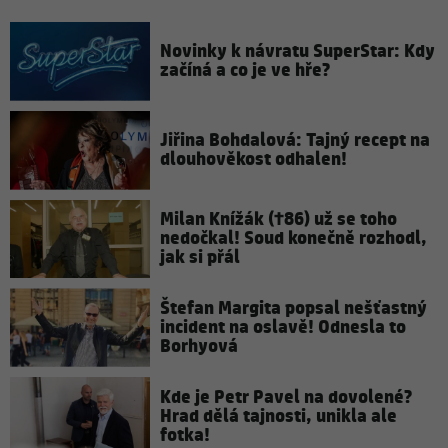
Novinky k návratu SuperStar: Kdy
začíná a co je ve hře?
Jiřina Bohdalová: Tajný recept na
dlouhověkost odhalen!
Milan Knížák (†86) už se toho
nedočkal! Soud konečně rozhodl,
jak si přál
Štefan Margita popsal nešťastný
incident na oslavě! Odnesla to
Borhyová
Kde je Petr Pavel na dovolené?
Hrad dělá tajnosti, unikla ale
fotka!