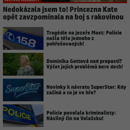
SVĚTOVÉ CELEBRITY
Nedokázala jsem to! Princezna Kate
opět zavzpomínala na boj s rakovinou
Tragédie na jezeře Most: Policie
našla tělo jednoho z
pohřešovaných!
Dominika Gottová nad propastí?
Výčet jejích problémů bere dech!
Novinky k návratu SuperStar: Kdy
začíná a co je ve hře?
Policie povolala kriminalisty:
Násilný čin na Valašsku!