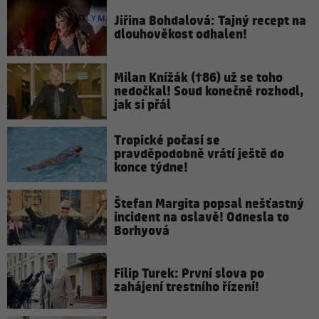
Jiřina Bohdalová: Tajný recept na
dlouhověkost odhalen!
Milan Knížák (†86) už se toho
nedočkal! Soud konečně rozhodl,
jak si přál
Tropické počasí se
pravděpodobně vrátí ještě do
konce týdne!
Štefan Margita popsal nešťastný
incident na oslavě! Odnesla to
Borhyová
Filip Turek: První slova po
zahájení trestního řízení!