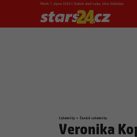
Pátek 7. srpna 2026 | Svátek slaví Lada, zítra Soběslav
Celebrity
>
České celebrity
Nacházíte
Veronika Ko
se
zde: