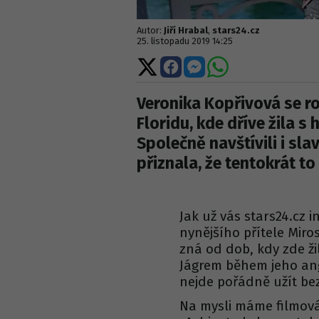
Autor:
Jiří Hrabal
,
stars24.cz
25. listopadu 2019 14:25
Sdílet
Sdílet
Sdílet
Sdílet
na
na
na
na
X
Facebooku
Messengeru
WhatsApp
Veronika Kopřivová se r
Floridu, kde dříve žila s
Společně navštívili i sl
přiznala, že tentokrát t
Jak už vás stars24.cz 
nynějšího přítele Miro
zná od dob, kdy zde ž
Jágrem během jeho ang
nejde pořádně užít be
Na mysli máme filmová