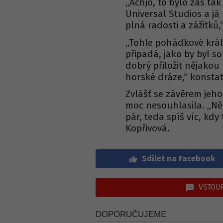
„Achjo, to bylo zas ta
Universal Studios a já
plná radosti a zážitků
„Tohle pohádkové král
připadá, jako by byl s
dobrý přiložit nějako
horské dráze,“ konstat
Zvlášť se závěrem jeh
moc nesouhlasila. „Něk
pár, teda spíš víc, kd
Kopřivová.
Sdílet na Facebook
VSTOUP