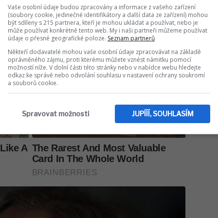
Vaše osobní údaje budou zpracovány a informace z vašeho zařízení
(soubory cookie, jedinečné identifikátory a další data ze zařízení) mohou
být sdíleny s 215 partnera, kteří je mohou ukládat a používat, nebo je
může používat konkrétně tento web. My i naši partneři můžeme používat
údaje o přesné geografické poloze.
Seznam partnerů
Někteří dodavatelé mohou vaše osobní údaje zpracovávat na základě
oprávněného zájmu, proti kterému můžete vznést námitku pomocí
možností níže. V dolní části této stránky nebo v nabídce webu hledejte
odkaz ke správě nebo odvolání souhlasu v nastavení ochrany soukromí
a souborů cookie.
Spravovat možnosti
JUPÍÍÍ, SOUHLASÍM