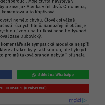
k dechberoucí. Moje čtvrtá návštěva v
 byla zase jak Alenka v říši divů. Ohromena,
,“ komentovala to Kopřivová.
ovství nemělo chybu. Člověk si vážně
oučástí různých filmů. Samozřejmě občas je
u rychlou jízdou na Hulkovi nebo Hollywood
oval zase Dubovický.
o komentáře ale sympatická modelka nejspíš
teré atrakce byly fakt sranda, ale bylo jich
y to pro mě taková sranda nebyla,“ přiznala
Sdílet na WhatsApp
IT DO DISKUZE (0 PŘÍSPĚVKŮ)