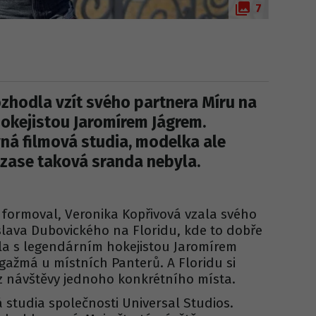
7
ozhodla vzít svého partnera Míru na
 hokejistou Jaromírem Jágrem.
avná filmová studia, modelka ale
o zase taková sranda nebyla.
informoval, Veronika Kopřivová vzala svého
slava Dubovického na Floridu, kde to dobře
ila s legendárním hokejistou Jaromírem
ažmá u místních Panterů. A Floridu si
z návštěvy jednoho konkrétního místa.
 studia společnosti Universal Studios.