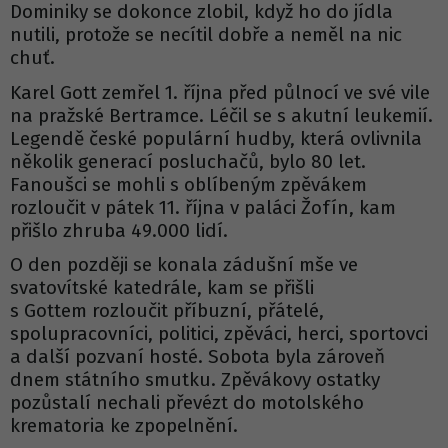
Dominiky se dokonce zlobil, když ho do jídla
nutili, protože se necítil dobře a neměl na nic
chuť.
Karel Gott zemřel 1. října před půlnocí ve své vile
na pražské Bertramce. Léčil se s akutní leukemií.
Legendě české populární hudby, která ovlivnila
několik generací posluchačů, bylo 80 let.
Fanoušci se mohli s oblíbeným zpěvákem
rozloučit v pátek 11. října v paláci Žofín, kam
přišlo zhruba 49.000 lidí.
O den později se konala zádušní mše ve
svatovítské katedrále, kam se přišli
s Gottem rozloučit příbuzní, přátelé,
spolupracovníci, politici, zpěváci, herci, sportovci
a další pozvaní hosté. Sobota byla zároveň
dnem státního smutku. Zpěvákovy ostatky
pozůstalí nechali převézt do motolského
krematoria ke zpopelnění.