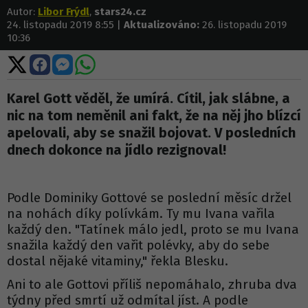
Autor:
Libor Frýdl
,
stars24.cz
24. listopadu 2019 8:55 |
Aktualizováno:
26. listopadu 2019
10:36
Sdílet
Sdílet
Sdílet
Sdílet
na
na
na
na
X
Facebooku
Messengeru
WhatsApp
Karel Gott věděl, že umírá. Cítil, jak slábne, a
nic na tom neměnil ani fakt, že na něj jho blízcí
apelovali, aby se snažil bojovat. V posledních
dnech dokonce na jídlo rezignoval!
Podle Dominiky Gottové se poslední měsíc držel
na nohách díky polívkám. Ty mu Ivana vařila
každý den. "Tatínek málo jedl, proto se mu Ivana
snažila každý den vařit polévky, aby do sebe
dostal nějaké vitaminy," řekla Blesku.
Ani to ale Gottovi příliš nepomáhalo, zhruba dva
týdny před smrtí už odmítal jíst. A podle