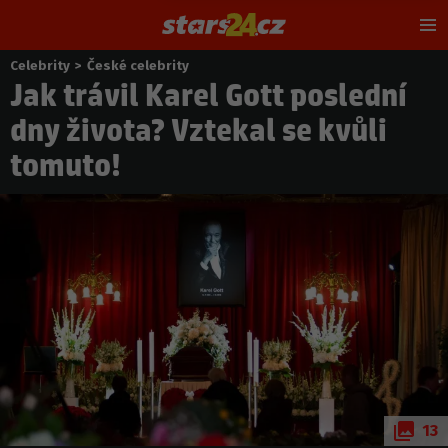
Hl
m
Celebrity
>
České celebrity
Nacházíte
Jak trávil Karel Gott poslední
se
zde:
dny života? Vztekal se kvůli
tomuto!
13