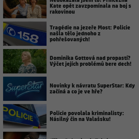
Nedokázala jsem to! Princezna
Kate opět zavzpomínala na boj s
rakovinou
Tragédie na jezeře Most: Policie
našla tělo jednoho z
pohřešovaných!
Dominika Gottová nad propastí?
Výčet jejích problémů bere dech!
Novinky k návratu SuperStar: Kdy
začíná a co je ve hře?
Policie povolala kriminalisty:
Násilný čin na Valašsku!