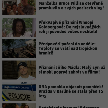
Manželka Bruce Willise otevřeně
promluvila o svých pocitech viny!
Překvapivé přiznání Whoopi
Goldbergové: Do nejslavnějších
rolí ji původně vůbec nechtěli!
Předpověď počasí do neděle:
Teploty se vrátí nad tropickou
hranici!
Přiznání Jiřího Mádla: Malý syn už
si mohl poprvé zahrát ve filmu!
DNA pomohla objasnit pomníček!
Vražda v Karlíně se stala před 15
lety