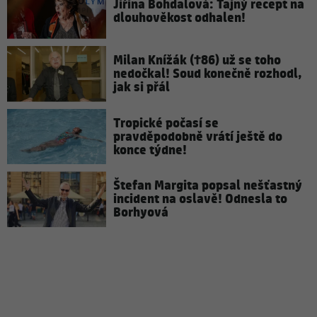
Jiřina Bohdalová: Tajný recept na
dlouhověkost odhalen!
Milan Knížák (†86) už se toho
nedočkal! Soud konečně rozhodl,
jak si přál
Tropické počasí se
pravděpodobně vrátí ještě do
konce týdne!
Štefan Margita popsal nešťastný
incident na oslavě! Odnesla to
Borhyová