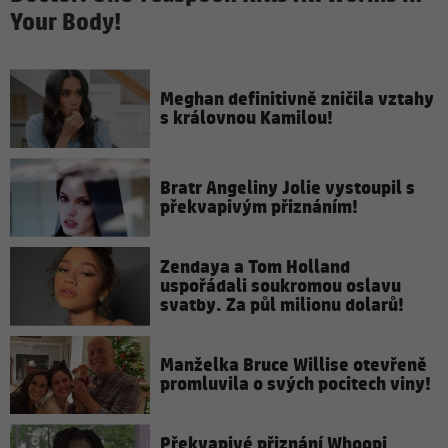
Your Body!
Meghan definitivně zničila vztahy
s královnou Kamilou!
Bratr Angeliny Jolie vystoupil s
překvapivým přiznáním!
Zendaya a Tom Holland
uspořádali soukromou oslavu
svatby. Za půl milionu dolarů!
Manželka Bruce Willise otevřeně
promluvila o svých pocitech viny!
Překvapivé přiznání Whoopi