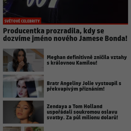
SVĚTOVÉ CELEBRITY
Producentka prozradila, kdy se
dozvíme jméno nového Jamese Bonda!
Meghan definitivně zničila vztahy
s královnou Kamilou!
Bratr Angeliny Jolie vystoupil s
překvapivým přiznáním!
Zendaya a Tom Holland
uspořádali soukromou oslavu
svatby. Za půl milionu dolarů!