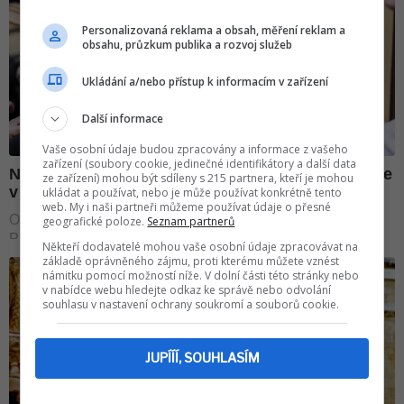
Personalizovaná reklama a obsah, měření reklam a
obsahu, průzkum publika a rozvoj služeb
Ukládání a/nebo přístup k informacím v zařízení
Další informace
Vaše osobní údaje budou zpracovány a informace z vašeho
zařízení (soubory cookie, jedinečné identifikátory a další data
ze zařízení) mohou být sdíleny s 215 partnera, kteří je mohou
ukládat a používat, nebo je může používat konkrétně tento
web. My i naši partneři můžeme používat údaje o přesné
geografické poloze.
Seznam partnerů
Někteří dodavatelé mohou vaše osobní údaje zpracovávat na
základě oprávněného zájmu, proti kterému můžete vznést
námitku pomocí možností níže. V dolní části této stránky nebo
v nabídce webu hledejte odkaz ke správě nebo odvolání
souhlasu v nastavení ochrany soukromí a souborů cookie.
JUPÍÍÍ, SOUHLASÍM