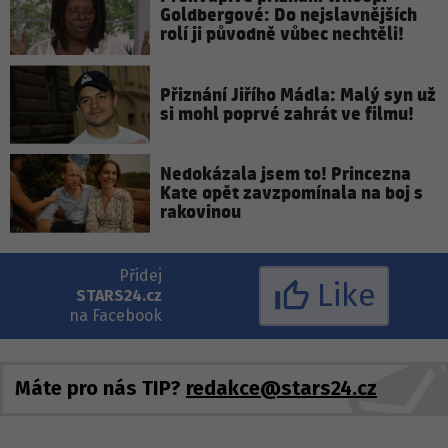
Goldbergové: Do nejslavnějších
rolí ji původně vůbec nechtěli!
Přiznání Jiřího Mádla: Malý syn už
si mohl poprvé zahrát ve filmu!
Nedokázala jsem to! Princezna
Kate opět zavzpomínala na boj s
rakovinou
Přidej
Like
STARS24.cz
na Facebook
Máte pro nás TIP?
redakce@stars24.cz