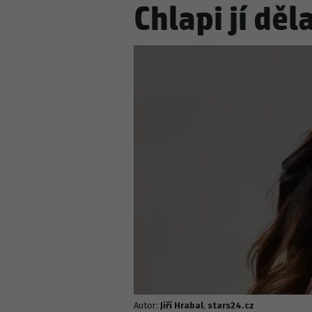
Chlapi jí dě
SVĚTOVÉ CELEBRITY
POČASÍ
Manželka Bruce Willi
Předpověď počasí do 
pocitech viny!
tropickou hranici!
Autor:
Jiří Hrabal
,
stars24.cz