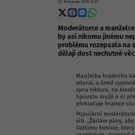
22. listopadu 2019 13:25
Sdílet
Sdílet
Sdílet
Sdílet
na
na
na
na
X
Facebooku
Messengeru
WhatsApp
Moderátorce a manželce 
by asi nikomu jinému ne
problému rozepsala na soc
dělají dost nechutné věci
Manželka hradního ka
vdaná, o čemž vypovídá
syna Viktora, na které
Spoustu mužů o ní pře
překračuje hranice sl
Populární moderátorka
síti. „Žádám pány, aby
Dalšímu borcovi, který
uspokojuje, doporučuju