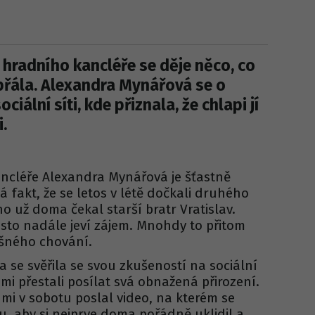
hradního kancléře se děje něco, co
přála. Alexandra Mynářová se o
iální síti, kde přiznala, že chlapi jí
.
ncléře Alexandra Mynářová je šťastně
 fakt, že se letos v létě dočkali druhého
ho už doma čekal starší bratr Vratislav.
sto nadále jeví zájem. Mnohdy to přitom
ušného chování.
 se svěřila se svou zkušeností na sociální
 mi přestali posílat svá obnažená přirození.
 mi v sobotu poslal video, na kterém se
, aby si nejprve doma pořádně uklidil a