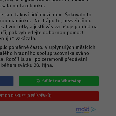
apsala na facebooku.
že jsou takoví lidé mezi námi. Šokovalo to
nou maminku. „Nechápu to, nezveřejňuju
kativní fotky a jestli vás vzrušuje pohled na
učí, pak vyhledejte odbornou pomoc!
nuju,“ vzkázala.
 plic poměrně často. V uplynulých měsících
ývalého hradního spolupracovníka svého
a. Rozčílila se i po ceremonii předávání
během svátku 28. října.
Sdílet na WhatsApp
IT DO DISKUZE (0 PŘÍSPĚVKŮ)