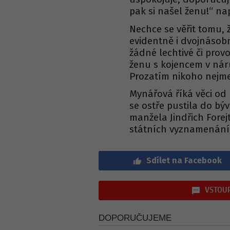
pak si našel ženu!“ n
Nechce se věřit tomu, 
evidentně i dvojnásob
žádné lechtivé či provo
ženu s kojencem v nár
Prozatím nikoho nejme
Mynářová říká věci od
se ostře pustila do b
manžela Jindřich Forejt
státních vyznamenání 
Sdílet na Facebook
VSTOUP