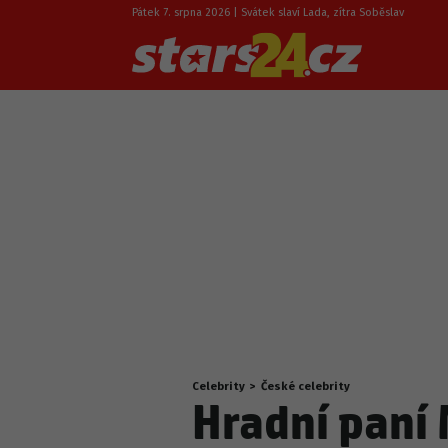
Pátek 7. srpna 2026 | Svátek slaví Lada, zítra Soběslav
Celebrity
>
České celebrity
Nacházíte
Hradní paní 
se
zde: