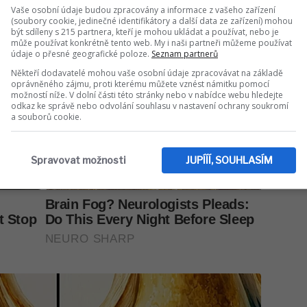
Vaše osobní údaje budou zpracovány a informace z vašeho zařízení
(soubory cookie, jedinečné identifikátory a další data ze zařízení) mohou
být sdíleny s 215 partnera, kteří je mohou ukládat a používat, nebo je
může používat konkrétně tento web. My i naši partneři můžeme používat
údaje o přesné geografické poloze.
Seznam partnerů
Někteří dodavatelé mohou vaše osobní údaje zpracovávat na základě
oprávněného zájmu, proti kterému můžete vznést námitku pomocí
možností níže. V dolní části této stránky nebo v nabídce webu hledejte
odkaz ke správě nebo odvolání souhlasu v nastavení ochrany soukromí
a souborů cookie.
Spravovat možnosti
JUPÍÍÍ, SOUHLASÍM