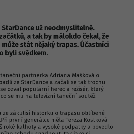
e StarDance už neodmyslitelně.
začátků, a tak by málokdo čekal, že
h může stát nějaký trapas. Účastníci
ho byli svědkem.
 taneční partnerka Adriana Mašková o
adli ze StarDance a začali se tak trochu
 se ozval populární herec a režisér, který
co se mu na televizní taneční soutěži
 ze zákulisí historku o trapasu oblíbené
Při první generálce měla Tereza Kostková
 široké kalhoty a vysoké podpatky a povedlo
dního schodu spadnout, tak jako si