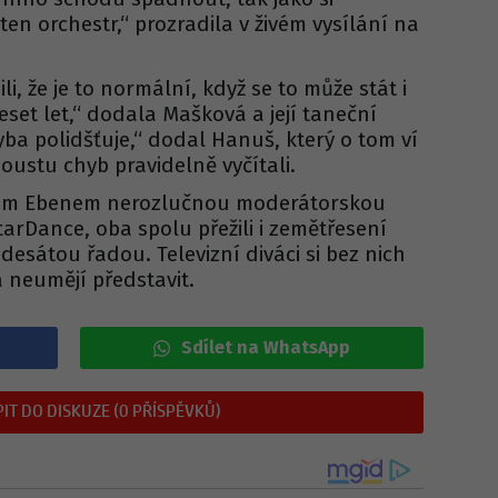
en orchestr,“ prozradila v živém vysílání na
li, že je to normální, když se to může stát i
eset let,“ dodala Mašková a její taneční
yba polidšťuje,“ dodal Hanuš, který o tom ví
poustu chyb pravidelně vyčítali.
kem Ebenem nerozlučnou moderátorskou
tarDance, oba spolu přežili i zemětřesení
desátou řadou. Televizní diváci si bez nich
 neumějí představit.
Sdílet na WhatsApp
IT DO DISKUZE (0 PŘÍSPĚVKŮ)