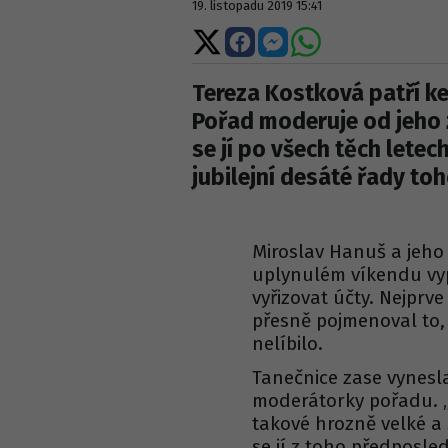
19. listopadu 2019 15:41
Sdílet
Sdílet
Sdílet
Sdílet
na
na
na
na
X
Facebooku
Messengeru
WhatsApp
Tereza Kostková patří k
Pořad moderuje od jeho 
se jí po všech těch letec
jubilejní desáté řady to
Miroslav Hanuš a jeho
uplynulém víkendu vyp
vyřizovat účty. Nejprve
přesně pojmenoval to, 
nelíbilo.
Tanečnice zase vynesla
moderátorky pořadu. „
takové hrozně velké a
se jí z toho předposle