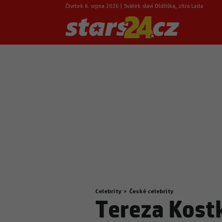
Čtvrtek 6. srpna 2026 | Svátek slaví Oldřiška, zítra Lada
Celebrity
>
České celebrity
Nacházíte
Tereza Kost
se
zde: