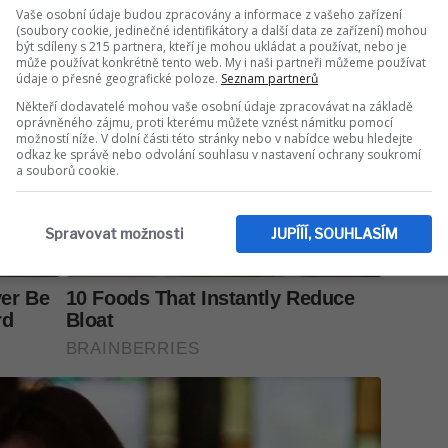
Vaše osobní údaje budou zpracovány a informace z vašeho zařízení
(soubory cookie, jedinečné identifikátory a další data ze zařízení) mohou
být sdíleny s 215 partnera, kteří je mohou ukládat a používat, nebo je
může používat konkrétně tento web. My i naši partneři můžeme používat
údaje o přesné geografické poloze.
Seznam partnerů
Někteří dodavatelé mohou vaše osobní údaje zpracovávat na základě
oprávněného zájmu, proti kterému můžete vznést námitku pomocí
možností níže. V dolní části této stránky nebo v nabídce webu hledejte
odkaz ke správě nebo odvolání souhlasu v nastavení ochrany soukromí
a souborů cookie.
Spravovat možnosti
JUPÍÍÍ, SOUHLASÍM