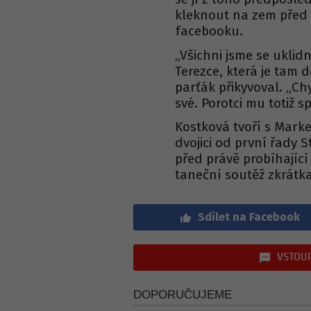
kleknout na zem před t
facebooku.
„Všichni jsme se uklidni
Terezce, která je tam d
parťák přikyvoval. „Ch
své. Porotci mu totiž s
Kostková tvoří s Mar
dvojici od první řady S
před právě probíhající 
taneční soutěž zkrátka
Sdílet na Facebook
VSTOUP