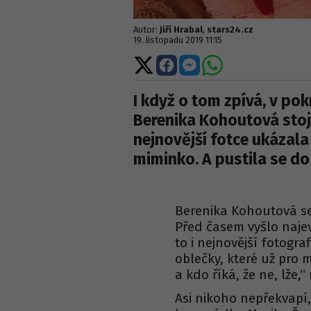
Autor:
Jiří Hrabal
,
stars24.cz
19. listopadu 2019 11:15
Sdílet
Sdílet
Sdílet
Sdílet
na
na
na
na
X
Facebooku
Messengeru
WhatsApp
I když o tom zpívá, v po
Berenika Kohoutová sto
nejnovější fotce ukázala 
miminko. A pustila se do
Berenika Kohoutová se
Před časem vyšlo najevo
to i nejnovější fotogra
oblečky, které už pro 
a kdo říká, že ne, lže,
Asi nikoho nepřekvapí,