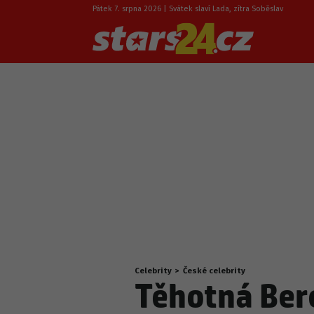
Pátek 7. srpna 2026 | Svátek slaví Lada, zítra Soběslav
Celebrity
>
České celebrity
Nacházíte
Těhotná Ber
se
zde: