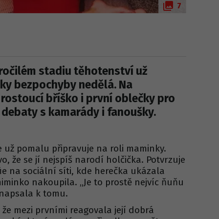
7
kročilém stadiu těhotenství už
jky bezpochyby nedělá. Na
rostoucí bříško i první oblečky pro
 debaty s kamarády i fanoušky.
 už pomalu připravuje na roli maminky.
, že se jí nejspíš narodí holčička. Potvrzuje
fie na sociální síti, kde herečka ukázala
miminko nakoupila. „Je to prostě nejvíc ňuňu
“ napsala k tomu.
 že mezi prvními reagovala její dobrá