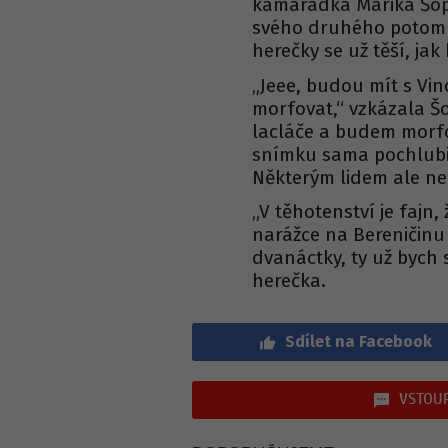
kamarádka Marika Šopo
svého druhého potomka
herečky se už těší, jak
„Jeee, budou mít s Vin
morfovat,“ vzkázala Š
lacláče a budem morfo
snímku sama pochlubi
Některým lidem ale neu
„V těhotenství je fajn,
narážce na Bereničinu
dvanáctky, ty už bych s
herečka.
Sdílet na Facebook
VSTOUP