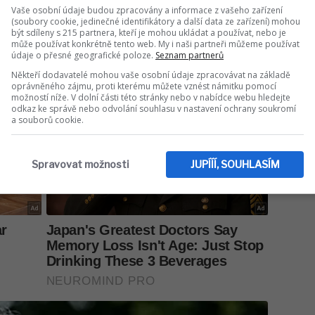
Vaše osobní údaje budou zpracovány a informace z vašeho zařízení
(soubory cookie, jedinečné identifikátory a další data ze zařízení) mohou
být sdíleny s 215 partnera, kteří je mohou ukládat a používat, nebo je
může používat konkrétně tento web. My i naši partneři můžeme používat
údaje o přesné geografické poloze.
Seznam partnerů
Někteří dodavatelé mohou vaše osobní údaje zpracovávat na základě
oprávněného zájmu, proti kterému můžete vznést námitku pomocí
možností níže. V dolní části této stránky nebo v nabídce webu hledejte
odkaz ke správě nebo odvolání souhlasu v nastavení ochrany soukromí
a souborů cookie.
Spravovat možnosti
JUPÍÍÍ, SOUHLASÍM