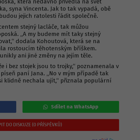
ská, která nedávno přivedla na svět
, syna Vincenta. Jak to tak vypadá, obě
 budou jejich ratolesti řádit společně.
centem stejný lacláče, tak můžou
oposká. „A my budeme mít taky stejný
vat,“ dodala Kohoutová, která se na
la rostoucím těhotenským bříškem.
nikly ani jiné změny na jejím těle.
 že i bez stojek jsou to trojky,“ poznamenala v
 píseň paní Jana. „No v mým případě tak
i klidně nechala ujít,“ přiznala populární
Sdílet na WhatsApp
IT DO DISKUZE (0 PŘÍSPĚVKŮ)