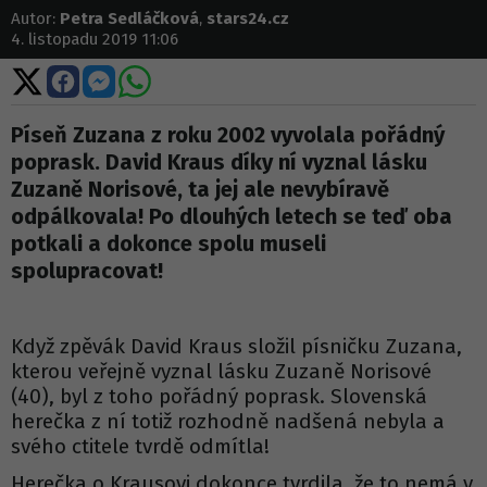
Autor:
Petra Sedláčková
,
stars24.cz
4. listopadu 2019 11:06
Sdílet
Sdílet
Sdílet
Sdílet
na
na
na
na
X
Facebooku
Messengeru
WhatsApp
Píseň Zuzana z roku 2002 vyvolala pořádný
poprask. David Kraus díky ní vyznal lásku
Zuzaně Norisové, ta jej ale nevybíravě
odpálkovala! Po dlouhých letech se teď oba
potkali a dokonce spolu museli
spolupracovat!
Když zpěvák David Kraus složil písničku Zuzana,
kterou veřejně vyznal lásku Zuzaně Norisové
(40), byl z toho pořádný poprask. Slovenská
herečka z ní totiž rozhodně nadšená nebyla a
svého ctitele tvrdě odmítla!
Herečka o Krausovi dokonce tvrdila, že to nemá v