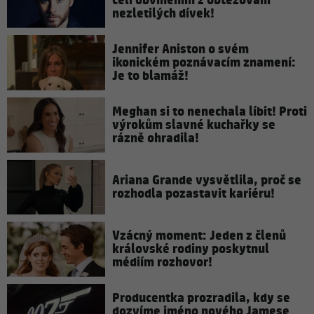
čelí obviněním z obtěžování
nezletilých dívek!
Jennifer Aniston o svém
ikonickém poznávacím znamení:
Je to blamáž!
Meghan si to nenechala líbit! Proti
výrokům slavné kuchařky se
rázně ohradila!
Ariana Grande vysvětlila, proč se
rozhodla pozastavit kariéru!
Vzácný moment: Jeden z členů
královské rodiny poskytnul
médiím rozhovor!
Producentka prozradila, kdy se
dozvíme jméno nového Jamese