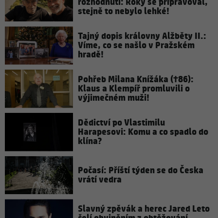
rozhodnutí: Roky se připravoval,
stejně to nebylo lehké!
Tajný dopis královny Alžběty II.:
Víme, co se našlo v Pražském
hradě!
Pohřeb Milana Knížáka (†86):
Klaus a Klempíř promluvili o
výjimečném muži!
Dědictví po Vlastimilu
Harapesovi: Komu a co spadlo do
klína?
Počasí: Příští týden se do Česka
vrátí vedra
Slavný zpěvák a herec Jared Leto