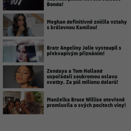
Bonda!
Meghan definitivně zničila vztahy
s královnou Kamilou!
Bratr Angeliny Jolie vystoupil s
překvapivým přiznáním!
Zendaya a Tom Holland
uspořádali soukromou oslavu
svatby. Za půl milionu dolarů!
Manželka Bruce Willise otevřeně
promluvila o svých pocitech viny!