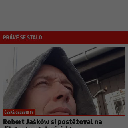
PRÁVĚ SE STALO
ČESKÉ CELEBRITY
Robert Jašków si postěžoval na