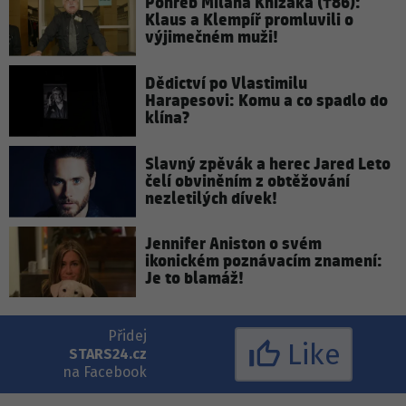
Pohřeb Milana Knížáka (†86):
Klaus a Klempíř promluvili o
výjimečném muži!
Dědictví po Vlastimilu
Harapesovi: Komu a co spadlo do
klína?
Slavný zpěvák a herec Jared Leto
čelí obviněním z obtěžování
nezletilých dívek!
Jennifer Aniston o svém
ikonickém poznávacím znamení:
Je to blamáž!
Přidej
Like
STARS24.cz
na Facebook