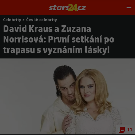
Hl
m
Celebrity
>
České celebrity
Nacházíte
David Kraus a Zuzana
se
zde:
Norrisová: První setkání po
trapasu s vyznáním lásky!
11