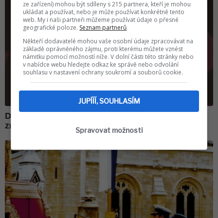
ze zařízení) mohou být sdíleny s 215 partnera, kteří je mohou
ukládat a používat, nebo je může používat konkrétně tento
web. My i naši partneři můžeme používat údaje o přesné
geografické poloze.
Seznam partnerů
Někteří dodavatelé mohou vaše osobní údaje zpracovávat na
základě oprávněného zájmu, proti kterému můžete vznést
námitku pomocí možností níže. V dolní části této stránky nebo
v nabídce webu hledejte odkaz ke správě nebo odvolání
souhlasu v nastavení ochrany soukromí a souborů cookie.
JUPÍÍÍ, SOUHLASÍM
Spravovat možnosti