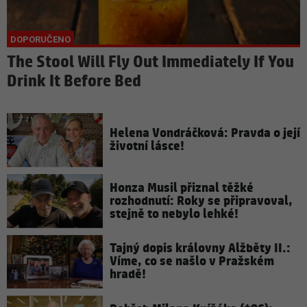
The Stool Will Fly Out Immediately If You
Drink It Before Bed
Helena Vondráčková: Pravda o její
životní lásce!
Honza Musil přiznal těžké
rozhodnutí: Roky se připravoval,
stejně to nebylo lehké!
Tajný dopis královny Alžběty II.:
Víme, co se našlo v Pražském
hradě!