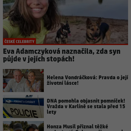
ČESKÉ CELEBRITY
Eva Adamczyková naznačila, zda syn
půjde v jejích stopách!
Helena Vondráčková: Pravda o její
životní lásce!
DNA pomohla objasnit pomníček!
Vražda v Karlíně se stala před 15
lety
Honza Musil přiznal těžké