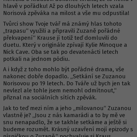
hlavě v pořádku! Až po dlouhých letech vzala
Norisová zpěváka na milost a vše mu odpustila!
Tvůrci show Tvoje tvář má známý hlas tohoto
„trapasu“ využili a připravili Zuzaně pořádné
překvapení“ Krause jí totiž teď domluvili do
duetu. Který v originále zpívají Kylie Minoque a
Nick Cave. Oba se tak po devatenácti letech
potkali na jednom pódiu.
A i když z toho mohlo být pořádné drama, vše
nakonec dobře dopadlo. „Setkání se Zuzanou
Norisovou po 19 letech. Do Tváře už bych jen tak
nevlezl ale tohle jsem nemohl odmítnout,“
přiznal na sociálních sítích zpěvák.
Jak to teď mezi ním a jeho „milovanou“ Zuzanou
vlastně je? „Jsou z nás kamarádi a to by mě ve
snu nenapadlo, že se takhle setkáme a ještě si
budeme rozumět. Krásný uzavření mojí epizody s
písničkou o Zuzaně,“ pochvaluje si Kraus.