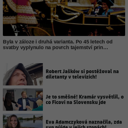
Robert Jašków si postěžoval na
diletanty v televizích!
Je to směšné! Kramár vysvětlil, o
co Ficovi na Slovensku jde
Eva Adamczyková naznačila, zda
syn půjde v jejích stopách!