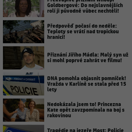
Goldbergové: Do nejslavnějších
rolí ji původně vůbec nechtěli!
Předpověď počasí do neděle:
Teploty se vrátí nad tropickou
hranici!
Přiznání Jiřího Mádla: Malý syn už
si mohl poprvé zahrát ve filmu!
DNA pomohla objasnit pomníček!
Vražda v Karlíně se stala před 15
lety
Nedokázala jsem to! Princezna
Kate opět zavzpomínala na boj s
rakovinou
Tragédie na jezeře Most: Policie