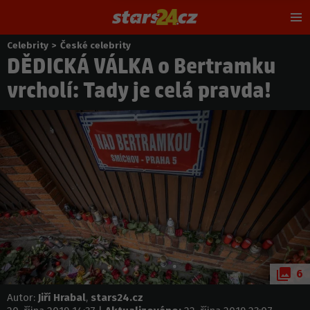
Hl
m
Celebrity
>
České celebrity
Nacházíte
DĚDICKÁ VÁLKA o Bertramku
se
zde:
vrcholí: Tady je celá pravda!
6
Autor:
Jiří Hrabal
,
stars24.cz