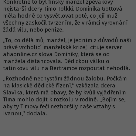
Konkrétně to byl finský manžel zpěvákovy
nejstarší dcery Timo Tolkki. Dominika Gottová
měla hodně co vysvětlovat poté, co její muž
všechny zaskočil tvrzením, že v rámci vyrovnání
žádá vilu, nebo peníze.
„To, co dělá můj manžel, je jedním z důvodů naší
právě vrcholící manželské krize,“ cituje server
ahaonline.cz slova Dominiky, která se od
manžela distancovala. Dědickou válku o
tatínkovu vilu na Bertramce rozpoutat nehodlá.
„Rozhodně nechystám žádnou žalobu. Počkám
na klasické dědické řízení,“ vzkázala dcera
Slavíka, která má obavy, že by kvůli vyjádřením
Tima mohlo dojít k rozkolu v rodině. „Bojím se,
aby ty Timovy řeči nezhoršily naše vztahy s
Ivanou,“ dodala.