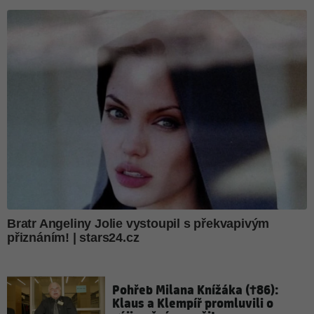
Pohřeb Milana Knížáka (†86):
Klaus a Klempíř promluvili o