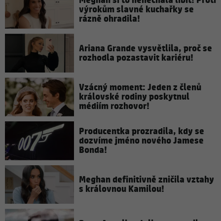
Meghan si to nenechala líbit! Proti
výrokům slavné kuchařky se
rázně ohradila!
Ariana Grande vysvětlila, proč se
rozhodla pozastavit kariéru!
Vzácný moment: Jeden z členů
královské rodiny poskytnul
médiím rozhovor!
Producentka prozradila, kdy se
dozvíme jméno nového Jamese
Bonda!
Meghan definitivně zničila vztahy
s královnou Kamilou!