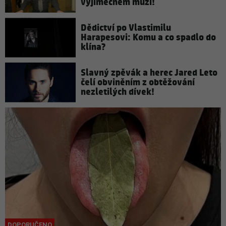
výjimečném muži!
Dědictví po Vlastimilu
Harapesovi: Komu a co spadlo do
klína?
Slavný zpěvák a herec Jared Leto
čelí obviněním z obtěžování
nezletilých dívek!