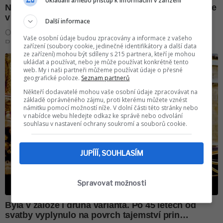
Ukládání a/nebo přístup k informacím v zařízení
Další informace
Vaše osobní údaje budou zpracovány a informace z vašeho
zařízení (soubory cookie, jedinečné identifikátory a další data
ze zařízení) mohou být sdíleny s 215 partnera, kteří je mohou
ukládat a používat, nebo je může používat konkrétně tento
web. My i naši partneři můžeme používat údaje o přesné
geografické poloze.
Seznam partnerů
Někteří dodavatelé mohou vaše osobní údaje zpracovávat na
základě oprávněného zájmu, proti kterému můžete vznést
námitku pomocí možností níže. V dolní části této stránky nebo
v nabídce webu hledejte odkaz ke správě nebo odvolání
souhlasu v nastavení ochrany soukromí a souborů cookie.
JUPÍÍÍ, SOUHLASÍM
Spravovat možnosti