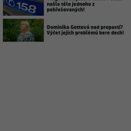
našla tělo jednoho z
pohřešovaných!
Dominika Gottová nad propastí?
Výčet jejích problémů bere dech!