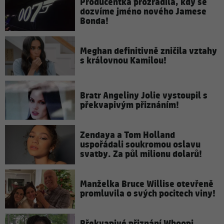
Producentka prozradila, kdy se
dozvíme jméno nového Jamese
Bonda!
Meghan definitivně zničila vztahy
s královnou Kamilou!
Bratr Angeliny Jolie vystoupil s
překvapivým přiznáním!
Zendaya a Tom Holland
uspořádali soukromou oslavu
svatby. Za půl milionu dolarů!
Manželka Bruce Willise otevřeně
promluvila o svých pocitech viny!
Překvapivé přiznání Whoopi