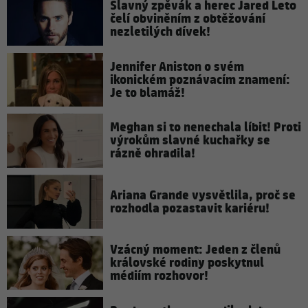
Slavný zpěvák a herec Jared Leto
čelí obviněním z obtěžování
nezletilých dívek!
Jennifer Aniston o svém
ikonickém poznávacím znamení:
Je to blamáž!
Meghan si to nenechala líbit! Proti
výrokům slavné kuchařky se
rázně ohradila!
Ariana Grande vysvětlila, proč se
rozhodla pozastavit kariéru!
Vzácný moment: Jeden z členů
královské rodiny poskytnul
médiím rozhovor!