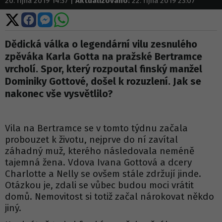
20. října 2019 14:37 |
Aktualizováno:
22. října 2019 23:07
Sdílet
Sdílet
Sdílet
Sdílet
na
na
na
na
X
Facebooku
Messengeru
WhatsApp
Dědická válka o legendární vilu zesnulého
zpěváka Karla Gotta na pražské Bertramce
vrcholí. Spor, který rozpoutal finský manžel
Dominiky Gottové, došel k rozuzlení. Jak se
nakonec vše vysvětlilo?
Vila na Bertramce se v tomto týdnu začala
probouzet k životu, nejprve do ní zavítal
záhadný muž, kterého následovala neméně
tajemná žena. Vdova Ivana Gottová a dcery
Charlotte a Nelly se ovšem stále zdržují jinde.
Otázkou je, zdali se vůbec budou moci vrátit
domů. Nemovitost si totiž začal nárokovat někdo
jiný.