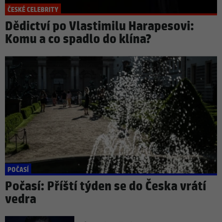
ČESKÉ CELEBRITY
Dědictví po Vlastimilu Harapesovi:
Komu a co spadlo do klína?
POČASÍ
Počasí: Příští týden se do Česka vrátí
vedra