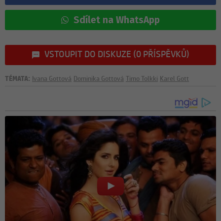
Sdílet na WhatsApp
VSTOUPIT DO DISKUZE (0 PŘÍSPĚVKŮ)
TÉMATA:
Ivana Gottová
Dominika Gottová
Timo Tolkki
Karel Gott