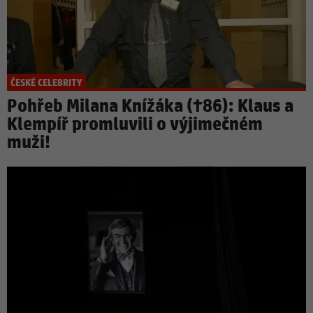
ČESKÉ CELEBRITY
Pohřeb Milana Knížáka (†86): Klaus a
Klempíř promluvili o výjimečném
muži!