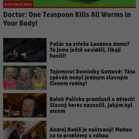
Doctor: One Teaspoon Kills All Worms in
Your Body!
Požár na střeše Landova domu?
To jsme ještě neviděli, říkají
hasiči!
Tajemství Dominiky Gottové: Táta
zpěvák nebyl jediným slavným
členem rodiny!
Bolek Polívka promluvil o dětech!
Slavný herec naznačil, jakým byl
otcem
Andrej Babiš je naštvaný! Mohou
za to problémy s váhou