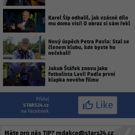
Karel Šíp odhalil, jak vzácné dílo
mu doma visí! O obraz si sám řekl
Nový úspěch Petra Pavla: Stal se
členem klubu, kde byste ho
nečekali!
Jakub Štáfek znovu jako
fotbalista Lavi! Padla první
klapka nového filmu
Přidej
Like
STARS24.cz
na Facebook
Máte pro nás TIP?
redakce@stars24.cz