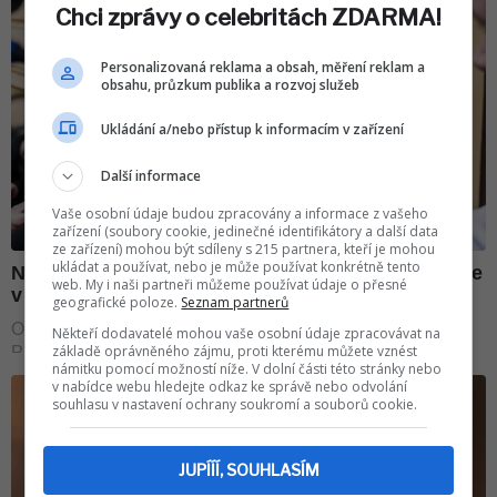
Chci zprávy o celebritách ZDARMA!
Personalizovaná reklama a obsah, měření reklam a
obsahu, průzkum publika a rozvoj služeb
Ukládání a/nebo přístup k informacím v zařízení
Další informace
Vaše osobní údaje budou zpracovány a informace z vašeho
zařízení (soubory cookie, jedinečné identifikátory a další data
ze zařízení) mohou být sdíleny s 215 partnera, kteří je mohou
ukládat a používat, nebo je může používat konkrétně tento
web. My i naši partneři můžeme používat údaje o přesné
geografické poloze.
Seznam partnerů
Někteří dodavatelé mohou vaše osobní údaje zpracovávat na
základě oprávněného zájmu, proti kterému můžete vznést
námitku pomocí možností níže. V dolní části této stránky nebo
v nabídce webu hledejte odkaz ke správě nebo odvolání
souhlasu v nastavení ochrany soukromí a souborů cookie.
JUPÍÍÍ, SOUHLASÍM