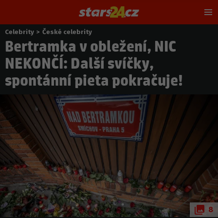
Hl
m
Celebrity
>
České celebrity
Nacházíte
Bertramka v obležení, NIC
se
zde:
NEKONČÍ: Další svíčky,
spontánní pieta pokračuje!
8