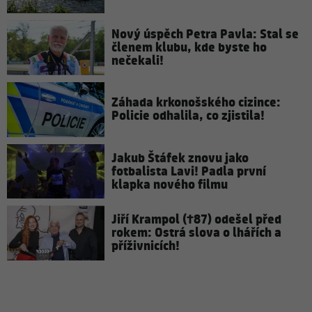
Nový úspěch Petra Pavla: Stal se
členem klubu, kde byste ho
nečekali!
Záhada krkonošského cizince:
Policie odhalila, co zjistila!
Jakub Štáfek znovu jako
fotbalista Lavi! Padla první
klapka nového filmu
Jiří Krampol (†87) odešel před
rokem: Ostrá slova o lhářích a
příživnicích!