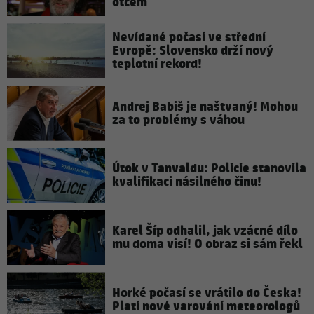
otcem
Nevídané počasí ve střední
Evropě: Slovensko drží nový
teplotní rekord!
Andrej Babiš je naštvaný! Mohou
za to problémy s váhou
Útok v Tanvaldu: Policie stanovila
kvalifikaci násilného činu!
Karel Šíp odhalil, jak vzácné dílo
mu doma visí! O obraz si sám řekl
Horké počasí se vrátilo do Česka!
Platí nové varování meteorologů