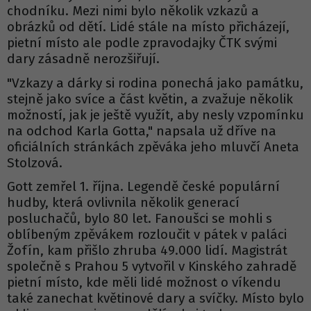
chodníku. Mezi nimi bylo několik vzkazů a
obrázků od dětí. Lidé stále na místo přicházejí,
pietní místo ale podle zpravodajky ČTK svými
dary zásadně nerozšiřují.
"Vzkazy a dárky si rodina ponechá jako památku,
stejně jako svíce a část květin, a zvažuje několik
možností, jak je ještě využít, aby nesly vzpomínku
na odchod Karla Gotta," napsala už dříve na
oficiálních stránkách zpěváka jeho mluvčí Aneta
Stolzová.
Gott zemřel 1. října. Legendě české populární
hudby, která ovlivnila několik generací
posluchačů, bylo 80 let. Fanoušci se mohli s
oblíbeným zpěvákem rozloučit v pátek v paláci
Žofín, kam přišlo zhruba 49.000 lidí. Magistrát
společně s Prahou 5 vytvořil v Kinského zahradě
pietní místo, kde měli lidé možnost o víkendu
také zanechat květinové dary a svíčky. Místo bylo