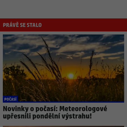
PRÁVĚ SE STALO
POČASÍ
Novinky o počasí: Meteorologové
upřesnili pondělní výstrahu!