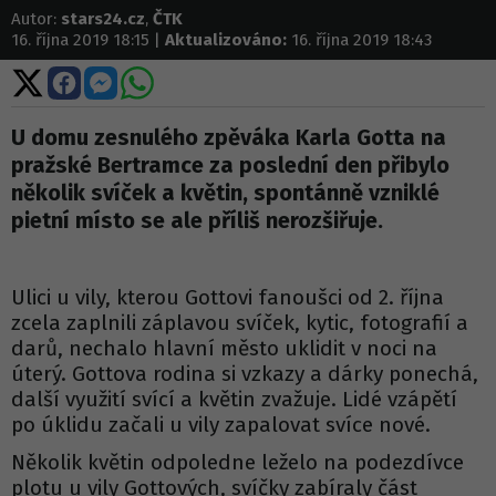
Autor:
stars24.cz
,
ČTK
16. října 2019 18:15 |
Aktualizováno:
16. října 2019 18:43
Sdílet
Sdílet
Sdílet
Sdílet
na
na
na
na
X
Facebooku
Messengeru
WhatsApp
U domu zesnulého zpěváka Karla Gotta na
pražské Bertramce za poslední den přibylo
několik svíček a květin, spontánně vzniklé
pietní místo se ale příliš nerozšiřuje.
Ulici u vily, kterou Gottovi fanoušci od 2. října
zcela zaplnili záplavou svíček, kytic, fotografií a
darů, nechalo hlavní město uklidit v noci na
úterý. Gottova rodina si vzkazy a dárky ponechá,
další využití svící a květin zvažuje. Lidé vzápětí
po úklidu začali u vily zapalovat svíce nové.
Několik květin odpoledne leželo na podezdívce
plotu u vily Gottových, svíčky zabíraly část