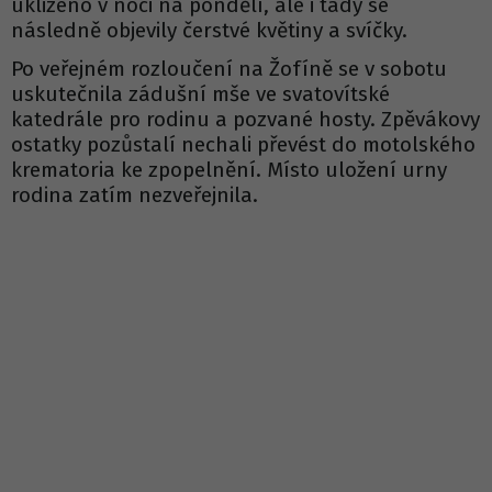
uklizeno v noci na pondělí, ale i tady se
následně objevily čerstvé květiny a svíčky.
Po veřejném rozloučení na Žofíně se v sobotu
uskutečnila zádušní mše ve svatovítské
katedrále pro rodinu a pozvané hosty. Zpěvákovy
ostatky pozůstalí nechali převést do motolského
krematoria ke zpopelnění. Místo uložení urny
rodina zatím nezveřejnila.