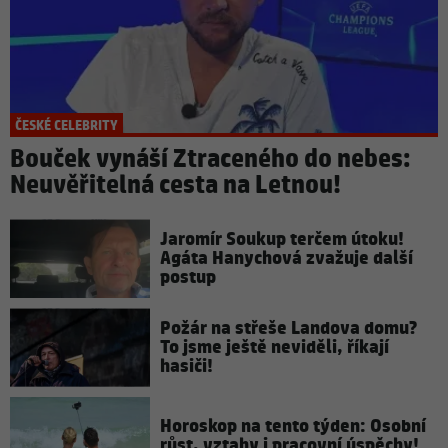
ČESKÉ CELEBRITY
Bouček vynáší Ztraceného do nebes:
Neuvěřitelná cesta na Letnou!
Jaromír Soukup terčem útoku!
Agáta Hanychová zvažuje další
postup
Požár na střeše Landova domu?
To jsme ještě neviděli, říkají
hasiči!
Horoskop na tento týden: Osobní
růst, vztahy i pracovní úspěchy!