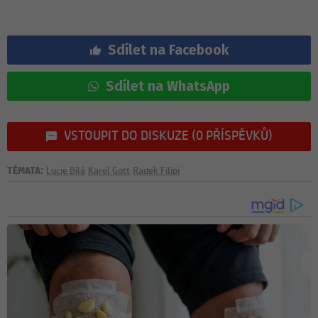
Sdílet na Facebook
Sdílet na WhatsApp
VSTOUPIT DO DISKUZE (0 PŘÍSPĚVKŮ)
TÉMATA:
Lucie Bílá
Karel Gott
Radek Filipi