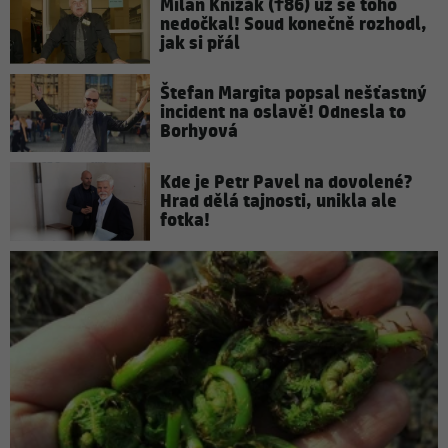
Milan Knížák (†86) už se toho
nedočkal! Soud konečně rozhodl,
jak si přál
Štefan Margita popsal nešťastný
incident na oslavě! Odnesla to
Borhyová
Kde je Petr Pavel na dovolené?
Hrad dělá tajnosti, unikla ale
fotka!