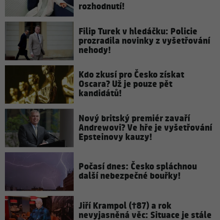
rozhodnutí!
Filip Turek v hledáčku: Policie
prozradila novinky z vyšetřování
nehody!
Kdo zkusí pro Česko získat
Oscara? Už je pouze pět
kandidátů!
Nový britský premiér zavaří
Andrewovi? Ve hře je vyšetřování
Epsteinovy kauzy!
Počasí dnes: Česko spláchnou
další nebezpečné bouřky!
Jiří Krampol (†87) a rok
nevyjasněná věc: Situace je stále