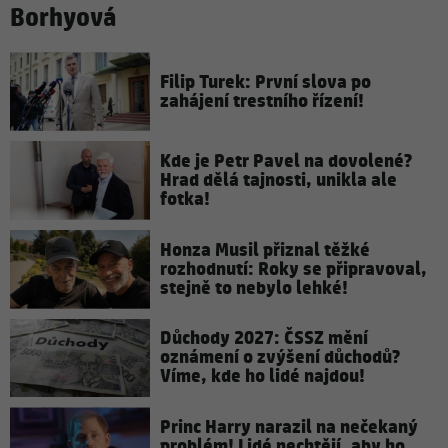
Borhyová
Filip Turek: První slova po
zahájení trestního řízení!
Kde je Petr Pavel na dovolené?
Hrad dělá tajnosti, unikla ale
fotka!
Honza Musil přiznal těžké
rozhodnutí: Roky se připravoval,
stejně to nebylo lehké!
Důchody 2027: ČSSZ mění
oznámení o zvýšení důchodů?
Víme, kde ho lidé najdou!
Princ Harry narazil na nečekaný
problém! Lidé nechtějí, aby ho