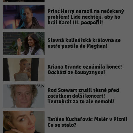
Princ Harry narazil na nečekaný
problém! Lidé nechtějí, aby ho
král Karel III. podpořil!
Slavná kulinářská královna se
ostře pustila do Meghan!
Ariana Grande oznámila konec!
Odchází ze šoubyznysu!
Rod Stewart zrušil těsně před
začátkem další koncert!
Tentokrát za to ale nemohl!
Taťána Kuchařová: Malér v Plzni!
Co se stalo?