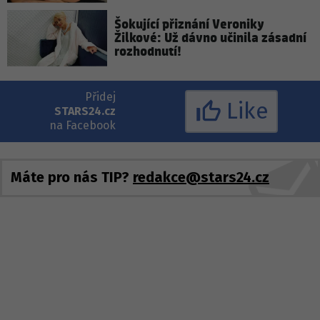
Šokující přiznání Veroniky
Žilkové: Už dávno učinila zásadní
rozhodnutí!
Přidej
Like
STARS24.cz
na Facebook
Máte pro nás TIP?
redakce@stars24.cz