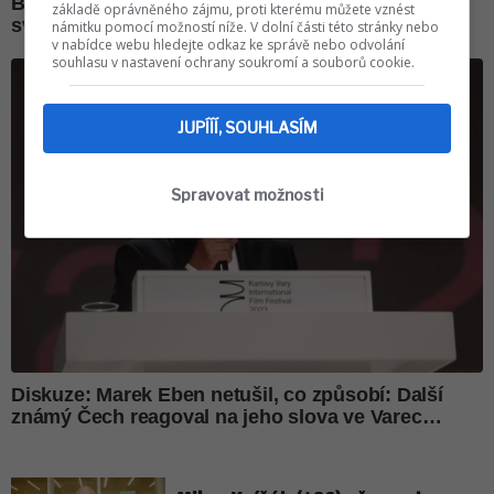
základě oprávněného zájmu, proti kterému můžete vznést
námitku pomocí možností níže. V dolní části této stránky nebo
v nabídce webu hledejte odkaz ke správě nebo odvolání
souhlasu v nastavení ochrany soukromí a souborů cookie.
JUPÍÍÍ, SOUHLASÍM
Spravovat možnosti