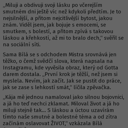
„Miluji a obdivuji svoji lásku po včerejším
smutném dni ještě víc než kdykoli předtím. Je to
nejsilnější, a přitom nejcitlivější bytost, jakou
znám. Viděl jsem, jak bojuje s emocemi, se
smutkem, s bolestí, a přitom zpívá s takovou
láskou a křehkostí, až mi to bralo dech,“ svěřil se
na sociální síti.
Sama Bílá se s odchodem Mistra srovnává jen
těžko, o čemž svědčí slova, která napsala na
Instagramu, kde vyvěsila obraz, který od Gotta
darem dostala. „První krok je těžší, než jsem si
myslela. Nevím, jak začít. Jak se pustit do práce,
jak se zase s lehkostí smát,“ líčila zpěvačka.
„Kája mě jednou namaloval jako silnou bojovnici,
a já ho teď nechci zklamat. Miloval život a já ho
miluji stejně tak… S láskou a úctou uzavírám
tímto naše smutné a bolestné téma a od zítra
začínám oslavovat ŽIVOT,“ vzkázala Bílá