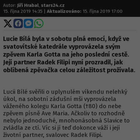
Autor:
Jiří Hrabal
,
stars24.cz
15. října 2019 14:35 |
Aktualizováno:
15. října 2019 17:00
Sdílet
Sdílet
Sdílet
Sdílet
na
na
na
na
X
Facebooku
Messengeru
WhatsApp
Lucie Bílá byla v sobotu plná emocí, když ve
svatovítské katedrále vyprovázela svým
zpěvem Karla Gotta na jeho poslední cestě.
Její partner Radek Filipi nyní prozradil, jak
oblíbená zpěvačka celou záležitost prožívala.
Lucii Bílé svěřili o uplynulém víkendu nelehký
úkol, na sobotní zádušní mši vyprovázela
váženého kolegu Karla Gotta (†80) do nebe
zpěvem písně Ave Maria. Ačkoliv to rozhodně
nebylo jednoduché, mnohonásobná Slavice to
zvládla ze ctí. Víc si jí teď dokonce váží i její
životní partner, svalovec Radek Filipi.