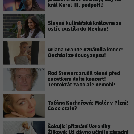
král Karel III. podpořil!
Slavná kulinářská královna se
ostře pustila do Meghan!
Ariana Grande oznámila konec!
Odchází ze šoubyznysu!
Rod Stewart zrušil těsně před
začátkem další koncert!
Tentokrát za to ale nemohl!
Taťána Kuchařová: Malér v Plzni!
Co se stalo?
Šokující přiznání Veroniky
Žilkové: Už dávno učinila zásadní