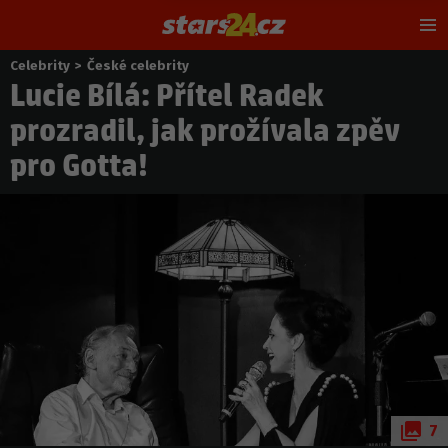
Hl
m
Celebrity
>
České celebrity
Nacházíte
Lucie Bílá: Přítel Radek
se
zde:
prozradil, jak prožívala zpěv
pro Gotta!
7