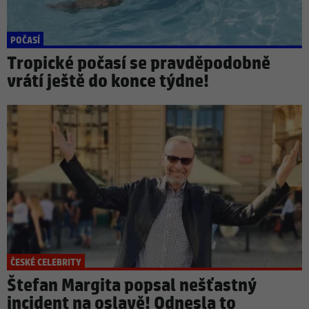
POČASÍ
Tropické počasí se pravděpodobně
vrátí ještě do konce týdne!
ČESKÉ CELEBRITY
Štefan Margita popsal nešťastný
incident na oslavě! Odnesla to